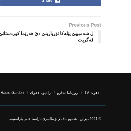
Share
Previous Post
ل شەمبییێ پێلەكا تۆزبارینێ دێ هەرێما كوردستانێ
ڤەگریت
دھوك TV
روژناما ئەڤرۆ
رادیۆیا دهۆك
Radio Garden
© 2021
دیزاین - هه‌موو ماف ژ بۆ مالپه‌رێ ئاژانسا خانی پاراستینه‌.