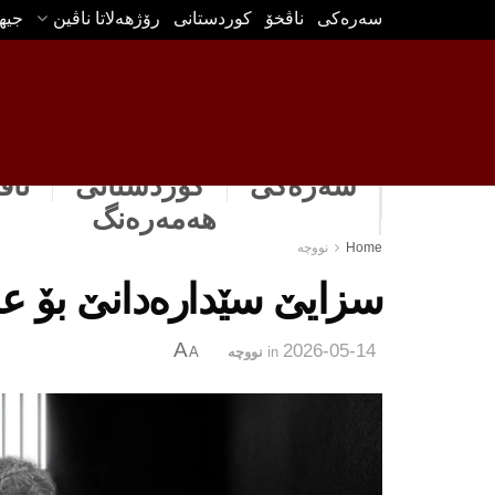
سه‌ره‌كی
ناڤخۆ
كوردستانى
رۆژهه‌لاتا ناڤین
جیه
سەرەکی
كوردستانى
ناڤ
هه‌مه‌ره‌نگ
Home
نووچه‌
سزایێ سێدارەدانێ بۆ ع
A
2026-05-14
in
نووچه‌
A