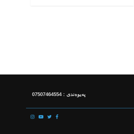
پەیوەندی : 07507464554