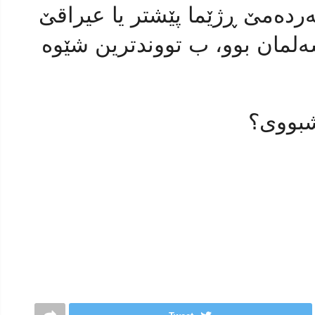
ردەمێ ڕژێما پێشتر یا عیراقێ
لمان بوو، ب تووندترین شێوە
بووی؟