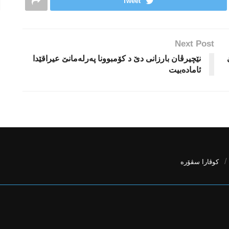
Tweet
Next Post
نێچیرڤان بارزانی دێ د كۆمبوونا په‌رله‌مانێ عیراقێدا
ئاماده‌بیت
كوڤارا سڤۆره‌