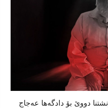
شتنا دووێ بۆ دادگەها عەجاج