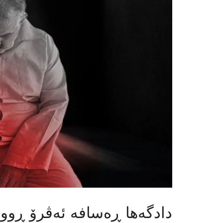
دادگەها ڕەسافە ئەڤرۆ ڕوون