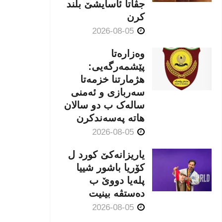
جڤاتا ئاسایشێ بلند
كرن
2026-08-05
وەزارەتا
پێشمەرگەیی:
هژمارتنا خزمەتا
سەربازی و ئەمنی
سالەک ب دو سالان
هاتە پەسەندكرن
2026-08-05
یاریزانەكێ کورد ل
کۆریا باشور شییا
پلەیا دووێ ب
دەستڤە بینیت
2026-08-05