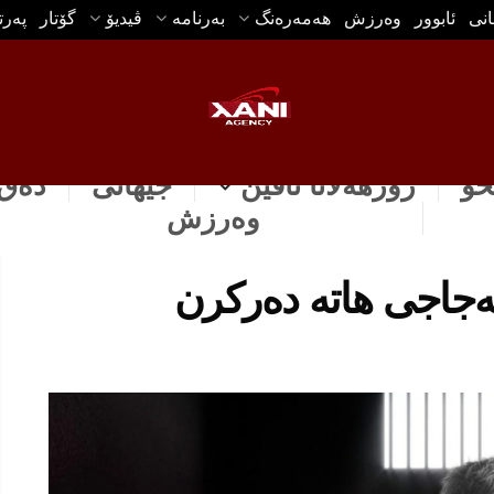
انی
ئابوور
وه‌رزش
هه‌مه‌ره‌نگ
بەرنامە
ڤیدیۆ
گۆتار
په‌ر
خۆ
رۆژهه‌لاتا ناڤین
جیهانی
دەق 
وه‌رزش
ەجاجی هاتە دەركرن