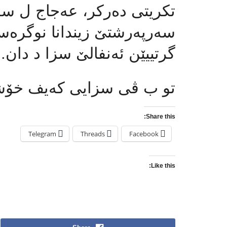
تكریتی دەركر، عەجاج ل سە
سەرپەرشتێ زیندانا نوگرەسە
گرتییێن ئەنفالێ سزا د دان.
تو ب ڤی سزایی كەیف خۆش
Share this:
Telegram
Threads
Facebook
Like this: