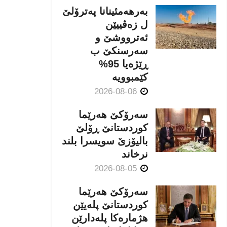
بەرهەمئینانا په‌ترۆلێ
ل زه‌ڤییێن
ئەترووشێ و
سەرسنكێ ب
ڕێژەیا 95%
كێمبوویە
2026-08-06
سەرۆکێ هەرێما
کوردستانێ ڕۆلێ
بالیۆزێ سویسرا بلند
نرخاند
2026-08-05
سەرۆکێ هەرێما
کوردستانێ پلەیێن
هژمارەكا پلەدارێن