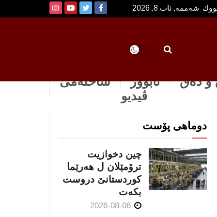
تووك
شەممە, ئاب 8, 2026
و دەق
ئابوور
ساخله‌می
ڤیدیو
دوماهی پۆست
چین دخوازیت
ترۆمێلان ل هەرێما
كوردستانێ دروست
بكەت
2026-08-06