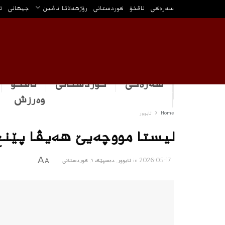
سه‌ره‌كی
ناڤخۆ
كوردستانى
رۆژهه‌لاتا ناڤین
جیهانی
ئ
سەرەکی
كوردستانى
ناڤخۆ
وه‌رزش
Home
ئابوور
لیستا مووچەیێ هەیڤا پێنج 
A
2026-05-17
in
ئابوور
,
دەسپێک ١
,
كوردستانى
A