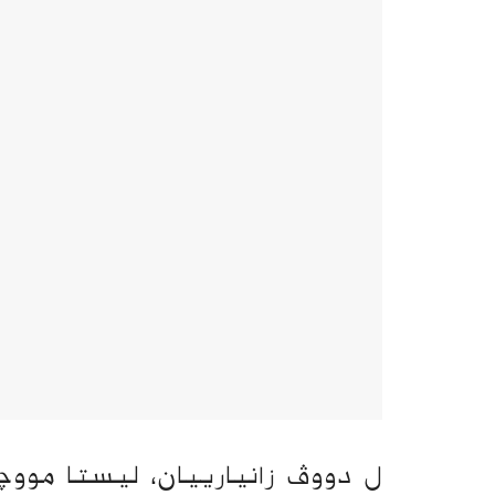
ل دووڤ زانیارییان، لیستا موو