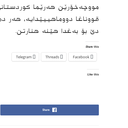
مووچەخۆرێن هەرێما كوردستانێ ی
قووناغا دووماهییێدایە، هەر دەمێ
دێ بۆ بەغدا هێنە هنارتن.
Share this:
Telegram
Threads
Facebook
Like this:
Share