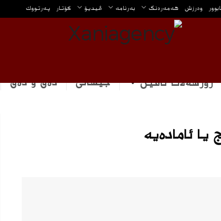
ابوور
وه‌رزش
هه‌مه‌ره‌نگ
بەرنامە
ڤیدیۆ
گۆتار
په‌رتووك
جیهانی
دەق و دەق
رۆژهه‌لاتا ناڤین
یا ئامادەیە