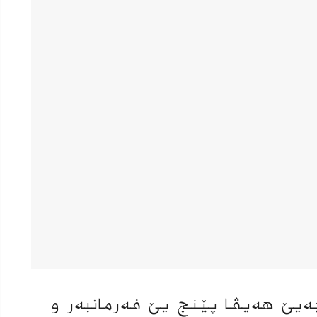
چەیێ هەیڤا پێنج یێ فەرمانبەر و