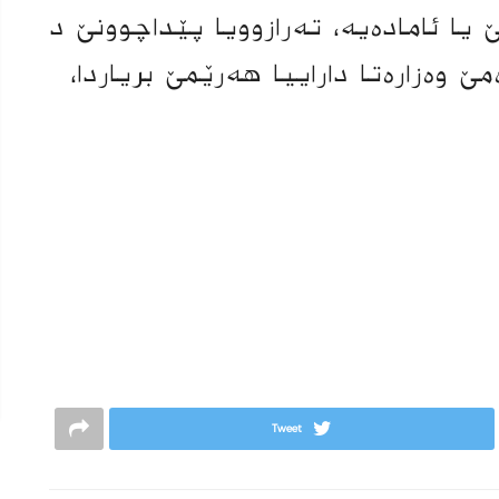
ا ئامادەیە، تەرازوویا پێداچوونێ د
 وەزارەتا داراییا هەرێمێ بریاردا،
Tweet