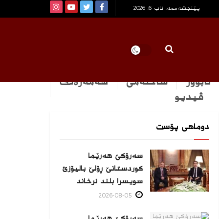
پێنجشەممە, ئاب 6, 2026
ئابوور
ساخله‌می
هه‌مه‌ره‌نگ
ڤیدیو
دوماهی پۆست
سەرۆکێ هەرێما
کوردستانێ ڕۆلێ بالیۆزێ
سویسرا بلند نرخاند
2026-08-05
سەرۆکێ هەرێما