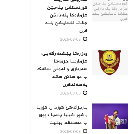
کوردستانێ پلەیێن
هژمارەكا پلەدارێن
جڤاتا ئاسایشێ بلند
كرن
2026-08-05
وەزارەتا پێشمەرگەیی:
هژمارتنا خزمەتا
سەربازی و ئەمنی سالەک
ب دو سالان هاتە
پەسەندكرن
2026-08-05
یاریزانەكێ کورد ل کۆریا
باشور شییا پلەیا دووێ
ب دەستڤە بینیت
2026-08-05