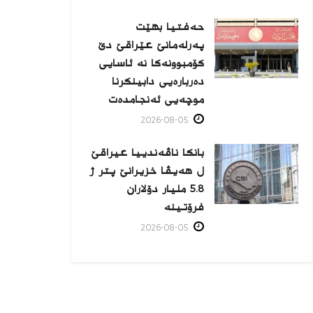
حەفتیا بهێت
پەرلەمانێ عێراقێ دێ
کۆمبوونەکا نە ئاسایی
دەربارەیی دابینکرنا
موچەیی ئەنجامدەت
2026-08-05
بانکا ناڤەندییا عیراقێ
ل هەیڤا خزیرانێ پتر ژ
5.8 ملیار دۆلاران
فرۆتینە
2026-08-05