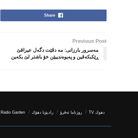
Share
Previous Post
مەسرور بارزانی: مە دڤێت دگەل عیراقێ
ڕێكبكەڤین و پەیوەندییێن خۆ باشتر لێ بكەین
دھوك TV
روژناما ئەڤرۆ
رادیۆیا دهۆك
Radio Garden