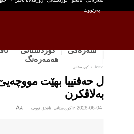
سه‌ره‌كی
ناڤخۆ
كوردستانى
رۆژهه‌لاتا ناڤین
جیه
په‌رتووك
سەرەکی
كوردستانى
ناڤ
هه‌مه‌ره‌نگ
Home
كوردستانى
ل حەفتییا بهێت مووچەیێ
بەلاڤكرن
A
2026-06-04
in
كوردستانى
,
ناڤخۆ
,
نووچه‌
A