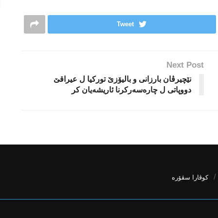
Tweet
Next Post
نێچیرڤان بارزانی و بالیۆزێ تورکیا ل عیراقێ
دووپاتی ل چاره‌سه‌ركرنا ئاریشه‌یان كر
كوڤارا سڤۆره‌