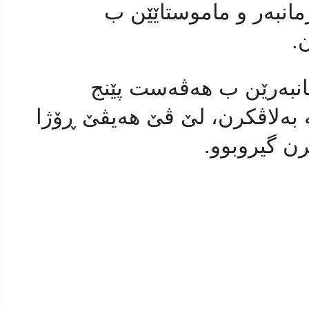
مانبەر و ماموستاێێن ب
.
انبەرێن ب هەڤەست پێنج
بەلاڤكرن، لێ ڤێ هەیڤێ ڕۆژا
رن گیروبوو.