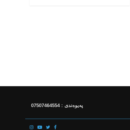
پەیوەندی : 07507464554