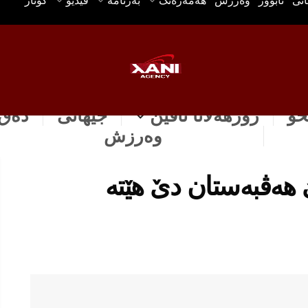
انی
ئابوور
وه‌رزش
هه‌مه‌ره‌نگ
بەرنامە
ڤیدیۆ
گۆتار
خۆ
رۆژهه‌لاتا ناڤین
جیهانی
دەق 
وه‌رزش
 هەڤبەستان دێ هێتە