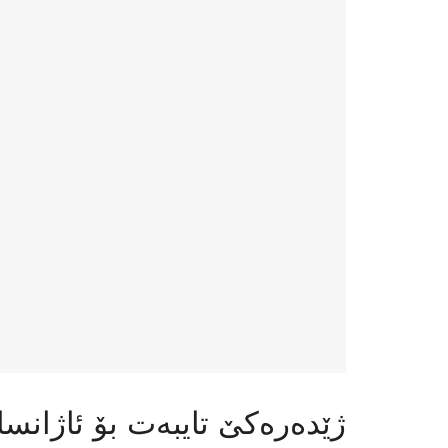
ژێدەرەكێ تایبەت بۆ ئاژانسا