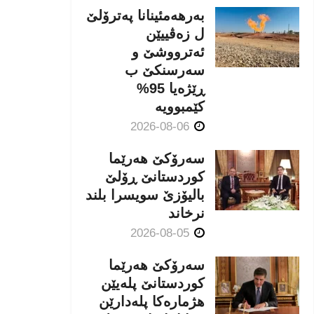
بەرهەمئینانا په‌ترۆلێ
ل زه‌ڤییێن
ئەترووشێ و
سەرسنكێ ب
ڕێژەیا 95%
كێمبوویە
2026-08-06
سەرۆکێ هەرێما
کوردستانێ ڕۆلێ
بالیۆزێ سویسرا بلند
نرخاند
2026-08-05
سەرۆکێ هەرێما
کوردستانێ پلەیێن
هژمارەكا پلەدارێن