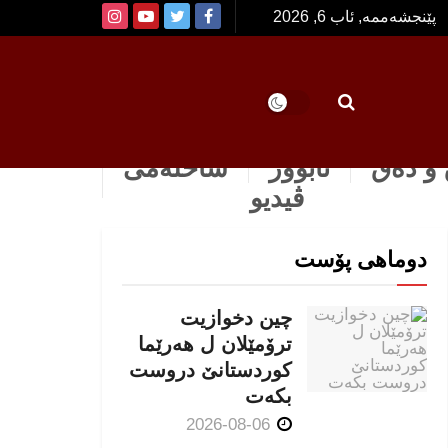
پێنجشەممە, ئاب 6, 2026
و دەق
ئابوور
ساخله‌می
ڤیدیو
دوماهی پۆست
چین دخوازیت
ترۆمێلان ل هەرێما
كوردستانێ دروست
بكەت
2026-08-06