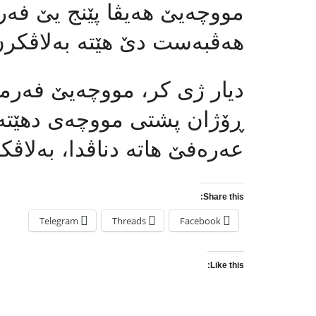
مووچەیێ هەیڤا پێنج یێ فەر
هەڤبەست دێ هێتە بەلاڤكرن
دیار ژی كر، مووچەیێ فەرم
ڕۆژان پشتی مووچەی دهێتە 
عەرەفێ هاتە دناڤدا، بەلاڤك
Share this:
Telegram
Threads
Facebook
Like this: