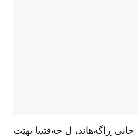
 خانی ڕاگەهاند، ل حەفتییا بهێت