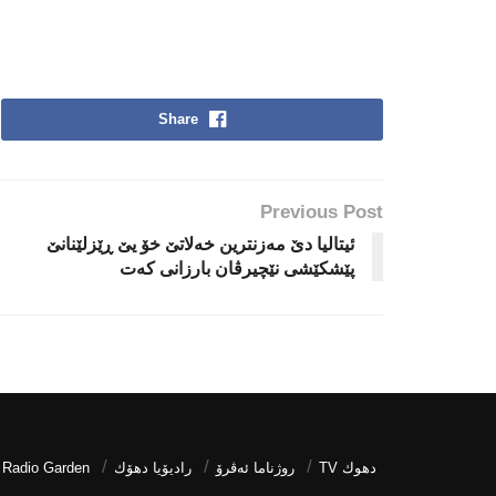
Share
Previous Post
ئیتالیا دێ مەزنترین خەلاتێ خۆ یێ ڕێزلێنانێ
پێشكێشی نێچیرڤان بارزانی كەت
دھوك TV
روژناما ئەڤرۆ
رادیۆیا دهۆك
Radio Garden