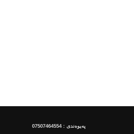
پەیوەندی : 07507464554