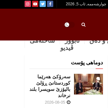
چوارشەممە, ئاب 5, 2026
و دەق
ئابوور
ساخله‌می
ڤیدیو
دوماهی پۆست
سەرۆکێ هەرێما
کوردستانێ ڕۆلێ
بالیۆزێ سویسرا بلند
نرخاند
2026-08-05