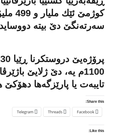
ڕێڤەبەرییا گشتییا باژێرڤانی
كوژمێ ئێ
سەرتەنگێ دێ بیتە دووساید.
پ
1100م یە، دێ ژلایێ باژێ
تایبەت یا پارێزگەها دهۆكێ هێ
Share this:
Telegram
Threads
Facebook
Like this: