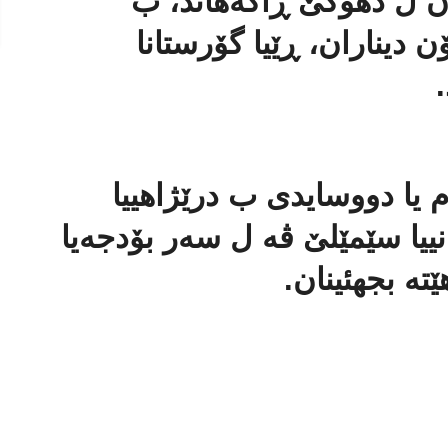
یان ل دهۆكێ ڕاگەهاند، ب
ك ملیار و 499 ملیۆن دیناران، ڕێیا گۆرستانا
رۆژەیێ دروستكرنا ڕێیا 30م یا دووسایدی ب درێژاهییا
رڤانییا سێمێلێ ڤە ل سەر بۆدجەیا
تە بجهئینان.