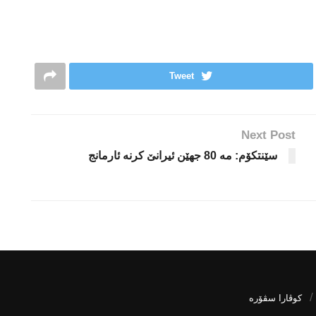
Tweet
Next Post
سێنتكۆم: مە 80 جهێن ئیرانێ كرنە ئارمانج
كوڤارا سڤۆره‌