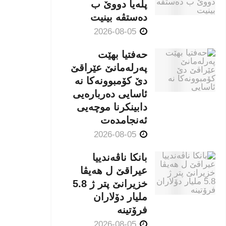
پلەیا دووێ ب
دەستڤە بینیت
2026-08-05
حەفتیا بهێت
پەرلەمانێ عێراقێ
دێ کۆمبوونەکا نە
ئاسایی دەربارەیی
دابینکرنا موچەیی
ئەنجامدەت
2026-08-05
بانکا ناڤەندییا
عیراقێ ل هەیڤا
خزیرانێ پتر ژ 5.8
ملیار دۆلاران
فرۆتینە
2026-08-05