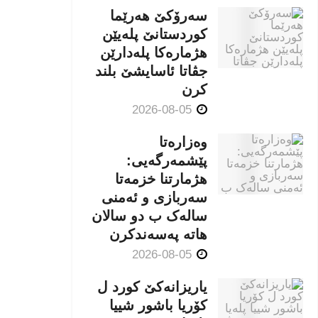
سەرۆکێ هەرێما
کوردستانێ پلەیێن
هژمارەكا پلەدارێن
جڤاتا ئاسایشێ بلند
كرن
2026-08-05
وەزارەتا
پێشمەرگەیی:
هژمارتنا خزمەتا
سەربازی و ئەمنی
سالەک ب دو سالان
هاتە پەسەندكرن
2026-08-05
یاریزانەكێ کورد ل
کۆریا باشور شییا