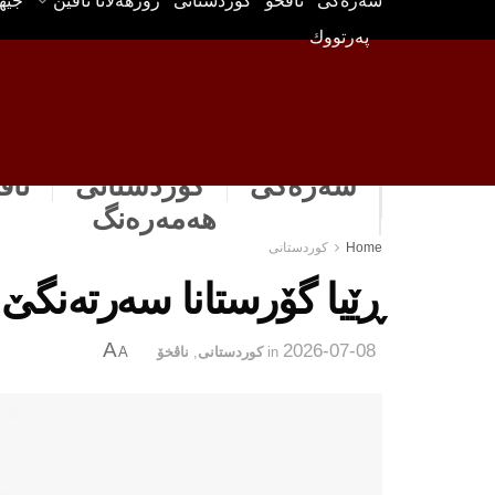
سه‌ره‌كی
ناڤخۆ
كوردستانى
رۆژهه‌لاتا ناڤین
جیه
په‌رتووك
سەرەکی
كوردستانى
ناڤ
هه‌مه‌ره‌نگ
Home
كوردستانى
ڕێیا گۆرستانا سەرتەنگێ 
A
2026-07-08
in
كوردستانى
,
ناڤخۆ
A