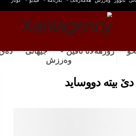
انی
ئابوور
وه‌رزش
هه‌مه‌ره‌نگ
بەرنامە
ڤیدیۆ
گۆتار
خۆ
رۆژهه‌لاتا ناڤین
جیهانی
دەق 
وه‌رزش
دێ بیتە دووساید