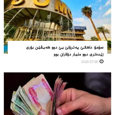
سۆمۆ: داهاتێ په‌ترۆلێ یێ دوو هه‌یڤێن بۆری
زێده‌تری دوو ملیار دۆلاران بوو
2026-07-28