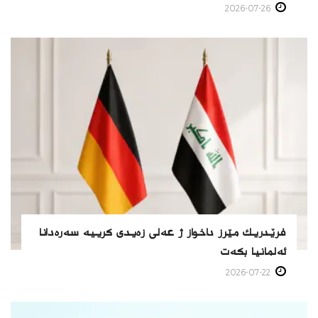
2026-07-26
فرێدریك مێرز داخواز ژ عەلی زەیدی كرییە سەرەدانا
ئەلمانیا بكەت
2026-07-22