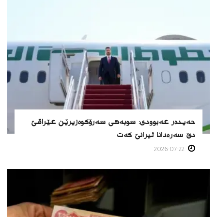
حەیدەر عەبوودی: سوبەهی سەرۆکوەزیرێن عێراقێ
دێ سەرەدانا ئیرانێ كەت
2026-07-22