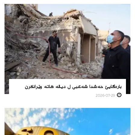
Xani News
To install tap
and choose
Add to Home Screen
بارەگایێ حەشدا شەعبی ل دیالە هاتە وێرانكرن
Continue in browser
2026-07-29