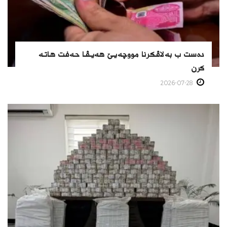
دەست ب بەلاڤكرنا مووچەیێ هەیڤا حەفت هاتە
كرن
2026-07-28