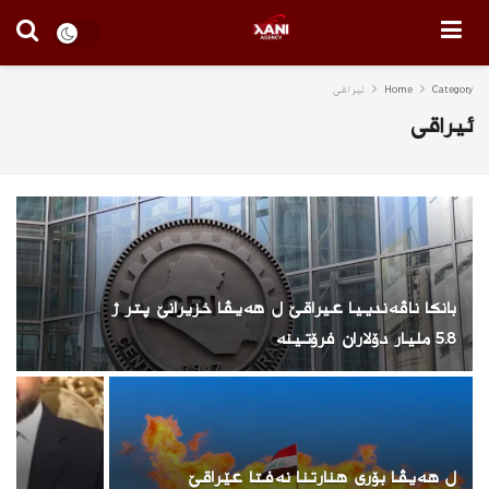
Category
Home
ئیراقی
ئیراقی
بانکا ناڤەندییا عیراقێ ل هەیڤا خزیرانێ پتر ژ
5.8 ملیار دۆلاران فرۆتینە
ل هەیڤا بۆری هنارتنا نەفتا عێراقێ