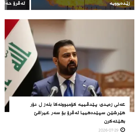
زێدەبوویە
ئەڤرۆ حه‌لبو
عەلی زەیدی: پێدڤییه‌ كۆمبوونه‌كا بله‌ز ل دۆر
هێرشێن سپێدەهییا ئه‌ڤرۆ بۆ سەر عیراقێ
بهێته‌كرن
2026-07-29