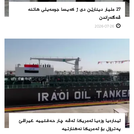
27 ملیار دینارێن دی ژ كەیسا جومەیلی هاتنە
ڤەگەڕاندن
2026-07-26
ئیدارەیا وزەیا ئەمریكا: ئەڤە چار حەفتییە عیراقێ
پەترۆل بۆ ئەمریكا نەهنارتیە