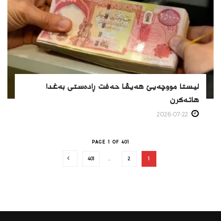
لیستا مووچه‌یێ هه‌یڤا حه‌فت ڕاده‌ستی به‌غدا
هاته‌كرن
2026-07-22
PAGE 1 OF 401
401
…
2
1