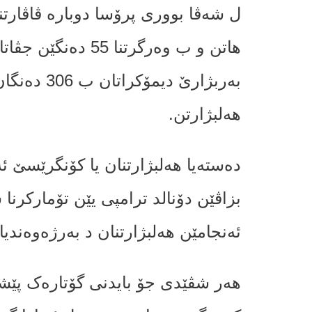
ل شه‌ڤا بوورى پرۆسا دوبارە ڤاڤارتنا
هاتن و ب وەرگرتنا 5
بەربژارێ د
هەلبژارتن.
دەستەیا هەلبژارتنان یا کۆنگرێسێ ئە
بزاڤێن دۆنالد ترامپی یێن تۆمارکرنا
ئەنجامێن هەلبژارتنان د بەرژەوەندی
هەر شڤێدی جۆ بایدنى گۆتارەک پێش