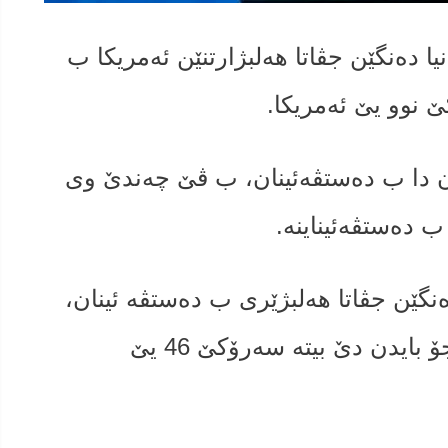
یا دەنگێن جڤاتا هەلبژارتنێن ئەمریکا ب
 نوو یێ ئه‌مریكا.
بژارتنان دا ب دەستڤه‌ئینان، ب ڤێ چه‌ندێ وى
 دەستڤه‌ئیناینه‌.
رامبەر دا دۆنالد ترەمپى، 232 دەنگێن جڤاتا هه‌لبژێری ب دەستڤه‌ ئینان،
ب پەسه‌ندکرنا دەنگێن وێ جڤاتێ، جۆ بایدن دێ بیتە سه‌رۆكێ 46 یێ