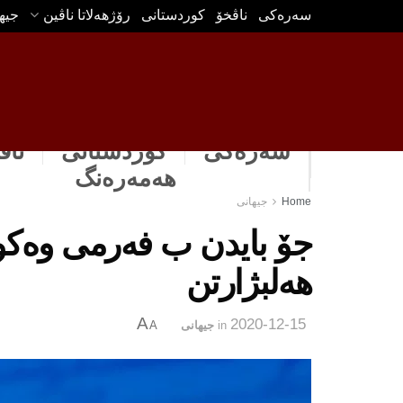
سه‌ره‌كی
ناڤخۆ
كوردستانى
رۆژهه‌لاتا ناڤین
جیه
سەرەکی
كوردستانى
ناڤ
هه‌مه‌ره‌نگ
Home
جیهانی
جۆ بایدن ب فەرمی وەكو
هەلبژارتن
A
2020-12-15
in
جیهانی
A