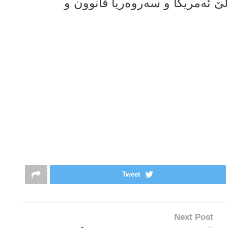
ێ ئەمریکا و سەروەریا قانوون و
Tweet
Next Post