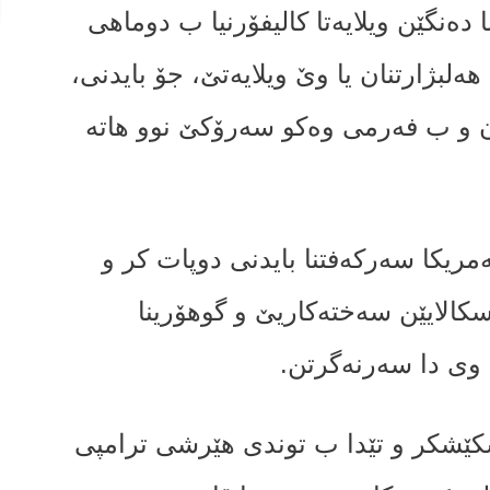
 دەنگێن ویلایەتا کالیفۆرنیا ب دوماهی
5 دەنگێن جڤاتا هەلبژارتنان یا وێ ویلایەتێ، جۆ بایدنى،
یمۆکراتان ب 306 دەنگان و ب فەرمی وەکو سەرۆکێ نوو هاتە
مریکا سەرکەفتنا بایدنی دوپات کر و
 سکالایێن سەختەکاریێ و گوهۆرینا
ا وی دا سەرنەگرتن.
کێشکر و تێدا ب توندی هێرشی ترامپی