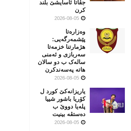
جڤاتا ئاسایشێ بلند
كرن
2026-08-05
وەزارەتا
پێشمەرگەیی:
هژمارتنا خزمەتا
سەربازی و ئەمنی
سالەک ب دو سالان
هاتە پەسەندكرن
2026-08-05
یاریزانەكێ کورد ل
کۆریا باشور شییا
پلەیا دووێ ب
دەستڤە بینیت
2026-08-05