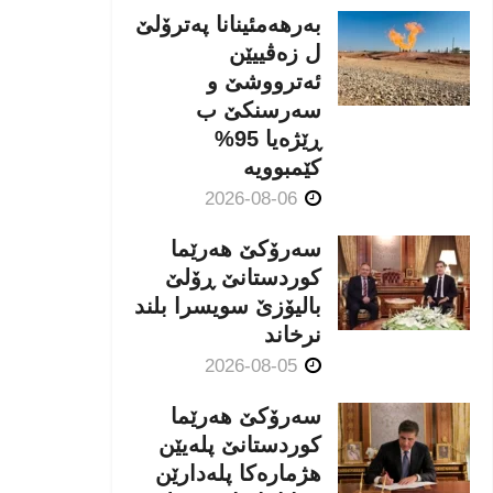
بەرهەمئینانا په‌ترۆلێ
ل زه‌ڤییێن
ئەترووشێ و
سەرسنكێ ب
ڕێژەیا 95%
كێمبوویە
2026-08-06
سەرۆکێ هەرێما
کوردستانێ ڕۆلێ
بالیۆزێ سویسرا بلند
نرخاند
2026-08-05
سەرۆکێ هەرێما
کوردستانێ پلەیێن
هژمارەكا پلەدارێن