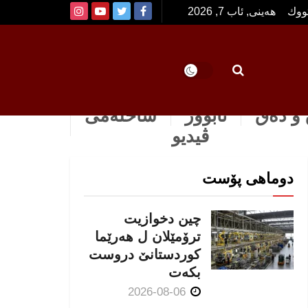
تووك
هەینی, ئاب 7, 2026
و دەق
ئابوور
ساخله‌می
ڤیدیو
دوماهی پۆست
چین دخوازیت
ترۆمێلان ل هەرێما
كوردستانێ دروست
بكەت
2026-08-06