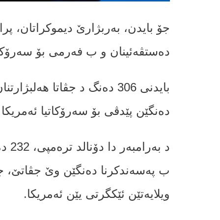
جۆ بایدن، بەربژارێ دیموکراتان، پران
دەستڤه‌ئینان و ب فه‌رمى بۆ سه‌رۆكێ
بایدنى 306 دەنگ د جڤاتا هەل
ده‌نگێن پێدڤى بۆ سەرۆکاتیا ئەمریکا ب
د بە
ویلایەتێن ئێکگرتى یێن ئەمریکا.