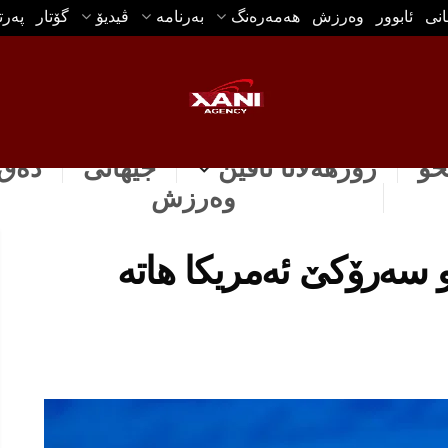
انی
ئابوور
وه‌رزش
هه‌مه‌ره‌نگ
بەرنامە
ڤیدیۆ
گۆتار
په‌ر
خۆ
رۆژهه‌لاتا ناڤین
جیهانی
دەق 
وه‌رزش
 سەرۆکێ ئەمریکا هاتە