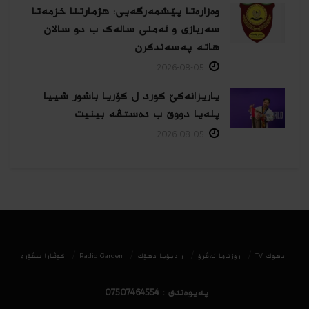
وەزارەتا پێشمەرگەیی: هژمارتنا خزمەتا
سەربازی و ئەمنی سالەک ب دو سالان
هاتە پەسەندكرن
2026-08-05
یاریزانەكێ کورد ل کۆریا باشور شییا
پلەیا دووێ ب دەستڤە بینیت
2026-08-05
دھوك TV
روژناما ئەڤرۆ
رادیۆیا دهۆك
Radio Garden
كوڤارا سڤۆره‌
پەیوەندی : 07507464554