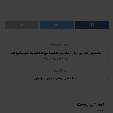
Previous Post
مه‌سروور بارزانى: ژبه‌ر رێكارێن حكومه‌تێ به‌لاڤبوونا كۆرۆنایێ به‌ر
ب كێمیێ دچیت
Next Post
سه‌قاناسى: به‌فر و باران دێ بارن
دوماهی پۆست