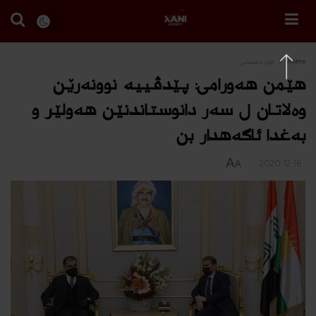
Home
كوردستانى
هێمن هه‌ورامى: پێدڤییه‌ نوونه‌رێن
وه‌لاتان ل سه‌ر دانوستاندنێن هه‌ولێر و
به‌غدا ئاگه‌هدار بن
A
2020-12-16
A