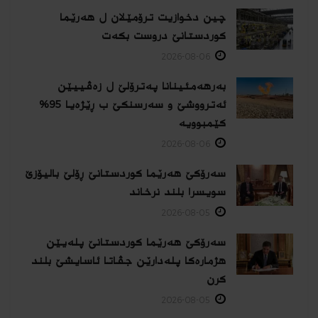
چین دخوازیت ترۆمێلان ل هەرێما
كوردستانێ دروست بكەت
2026-08-06
بەرهەمئینانا په‌ترۆلێ ل زه‌ڤییێن
ئەترووشێ و سەرسنكێ ب ڕێژەیا 95%
كێمبوویە
2026-08-06
سەرۆکێ هەرێما کوردستانێ ڕۆلێ بالیۆزێ
سویسرا بلند نرخاند
2026-08-05
سەرۆکێ هەرێما کوردستانێ پلەیێن
هژمارەكا پلەدارێن جڤاتا ئاسایشێ بلند
كرن
2026-08-05