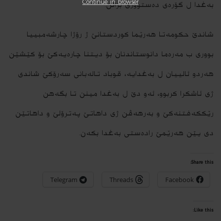
Continue in browser
به‌غدا ل گۆره‌ى ده‌ستوورى بزانن.
شاندێ حكومه‌تا هه‌رێما كوردستانێ ژ رۆژا چارشه‌مبییا
بوورى ب مه‌ره‌ما دانوستاندنان بۆ دیتنا چاره‌یه‌كێ بۆ كێشێن
هه‌ردو ئالییان ل به‌غدایه‌، قوباد تاله‌بانى سه‌رۆكێ شاندى
ژى ئاشكرا كربوو، ئه‌و دێ ل به‌غدا مینن تا بگه‌هن
رێككه‌فتنه‌كێ و به‌رهه‌ڤن ژى داهاتێ په‌ترۆلێ و داهاتێن
دى یێن هه‌رێمێ راده‌ستى به‌غدا بكه‌ن.
Share this:
Telegram
Threads
Facebook
Like this: