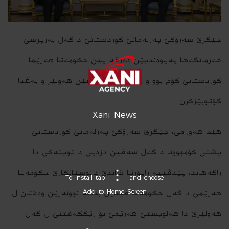
جێگرێ سه‌رۆكێ په‌رله‌مانێ كوردستانێ د گه‌ل به‌رپرسێ
فه‌رمانگه‌ها په‌یوه‌ندیێن ده‌رڤه‌ یێن حكومه‌تا هه‌رێما
كوردستانێ كۆم بوو و پرسا دانوستاندنێن هه‌ولێر و به‌غدا
گۆتوبێژكرن.
Xani News
هێم هه‌ورامى، جێگرێ سه‌رۆكێ په‌رله‌مانێ كوردستانێ
پشتى كۆمبوونا د گه‌ل سه‌فین دزه‌یى د تویته‌كى دا
راگه‌هاند، پێدڤییه‌ راپۆرتا شاندێ دانوستانكارێ حكومه‌تا
To install tap
and choose
Add to Home Screen
هه‌رێمێ د گه‌ل حكومه‌تا فیدرال بده‌نه‌ نوونه‌رێن وه‌لاتان ل
هه‌ولێرێ دا هه‌لویستێ هه‌رێمێ بۆ رێككه‌فتنێ ل گه‌ل