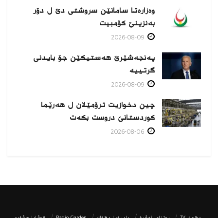
وەزارەتا سامانێن سروشتی دێ ل دۆر
بەنزینێ كۆمبیت
2026-08-09
پەنجەشێرێ هەستیكێن جۆ بایدنی
گرتییە
2026-08-09
چین دخوازیت ترۆمێلان ل هەرێما
كوردستانێ دروست بكەت
2026-08-06
دھوك TV
روژناما ئەڤرۆ
رادیۆیا دهۆك
Radio Garden
كوڤارا سڤۆره‌