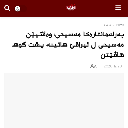
Home
ئه‌ڤرۆ
په‌رله‌مانتاره‌كا مه‌سیحی: وه‌لاتیێن
مه‌سیحی ل ئیراقێ هاتینه‌ پشت گوهـ
هاڤێتن
A
2020-12-20
A