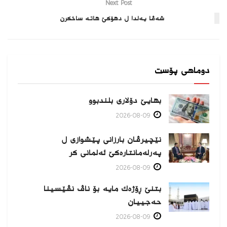
Next Post
شەڤا یەلدا ل دھۆکێ ھاتە ساخکرن
دوماهی پۆست
بهایێ دۆلاری بلندبوو
2026-08-09
نێچیرڤان بارزانی پێشوازی ل
پەرلەمانتارەكێ ئەلمانی كر
2026-08-09
بتنێ ڕۆژەك مایە بۆ ناڤ نڤێسینا
حەجییان
2026-08-09