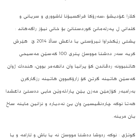
كلارا عۆدیشۆ ،سه‌رۆكا فراكسیۆنا ئاشووری و سریانی و
كلدانی ل په‌رله‌مانێ كوردستانێ بۆ خانی نیۆز راگه‌هاند :
پشتی رێكخراوا تیرۆستی یا داعش ساڵا 2014 ێ هێرش
كریه‌ سه‌ر ده‌شتا مووسڵ پتری 100 كه‌سێن مه‌سیحی
هاتنبوونه‌‌ ره‌ڤاندن كۆ پرانیا وان دانعه‌مر بوون، هنده‌ك ژوان
كه‌سێن هاتینه‌ گرتن كۆ زارۆكبوون هاتینه‌ رزگاركرن
به‌رامبه‌ر كۆژمێن مه‌زن یێن پارا،ئه‌وێن مایی ده‌ستێ داعشدا
هه‌تا نوكه‌ چاره‌نڤیسیێ وان یێ نه‌دیاره و‌ نزانین ماینه‌ ساخ
یان مرینه‌.
گوتژی : نوكه‌ ره‌وشا ده‌شتا مووسڵ نه‌ یا باش و ئارامه‌ و یا