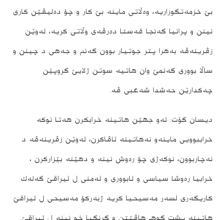
بێ خزمه‌تگوزاریه‌‌، وه‌ڵاتی ماینه‌ بێ كار و چۆ ده‌لیڤێن كاری
نینن و پرانیا گه‌نجا قه‌ستا ده‌رڤه‌ی وڵاتی كریه‌، ئه‌وێن
زڤرینه‌ڤه‌ به‌هرا پتر جوتیار بوون گه‌نم و جه‌هی د چینن و
ساڵا بووری گه‌نمێ وان هاتیه‌ سوتن ژلایێ گروپێن
چه‌كدارێن حه‌شدا شه‌عبی ڤه‌.
دیسان گۆت: ئه‌و جهێن هاتینه‌ خرابكرن هه‌تا نوكه‌
خراببوویی ماینه‌و نه‌هاتینه‌ ئاڤاكرن، ئه‌وێن زڤرینه‌ڤه‌ د
نه‌چاربوون، نوكه‌ژی چۆ ره‌وش نینه‌ و دهێنه‌ بێزاركرن ،
خرابیا ره‌وشا سیاسی و ئابووری و ئه‌منی ل ئیراقێ گه‌له‌ك
كاریگه‌ری لسه‌ر مه‌سیحیا كریه‌ ژبه‌ركۆ مه‌سیحی ل ئیراقێ
هاتینه‌ پشت گوهـ هاڤێتن و گرنگیا خو نینه‌ ل ئیراقێ.