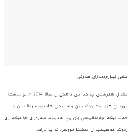
خانی نیۆز:ره‌مه‌زان هه‌رنی
دگه‌ل هێرشێن چه‌كدارێن داعش ل ساڵا 2014 ێ بۆ ده‌شتا
مووسڵ هژماره‌كا وه‌ڵاتیێن مه‌سیحی هاتبوونه‌‌ ره‌ڤاندن و
هه‌تا نوكه‌ چاره‌نڤیسی وان یێ نه‌دیاره،‌ سه‌ره‌رای كۆ نوكه‌ ژی
ره‌وشا مه‌سیحیا ل ده‌شتا مووسڵ نه‌ یا ئارامه‌.