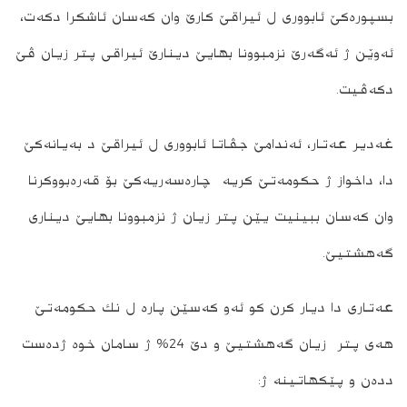
بسپوره‌كێ ئابووری ل ئیراقێ كارێ وان كه‌سان ئاشکرا دکه‌ت،
ئه‌وێن ژ ئه‌گه‌رێ نزمبوونا بهایێ دینارێ ئیراقى پتر زیان ڤێ
دكه‌ڤیت.
غەدیر عەتار، ئەندامێ جڤاتا ئابووری ل ئیراقێ د بەیانه‌کێ
دا، داخواز ژ حكومه‌تێ كریه چاره‌سه‌ریه‌كێ بۆ قەرەبووکرنا
وان كه‌سان ببینیت یێن پتر زیان ژ نزمبوونا بهایێ دینارى
گه‌هشتیێ.
عەتاری دا دیار كرن کو ئه‌و كه‌سێن پاره‌ ل نك حكومه‌تێ
هه‌ی پتر زیان گه‌هشتیێ و دێ 24% ژ سامان خوه‌ ژده‌ست
دده‌ن و پێكهاتینه‌ ژ: