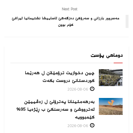
Next Post
مەسروور بارزانی و سەرۆکێ دەزگەھێ ئاساییشا نشتیمانیا ئیراقێ
کۆم بوون
دوماهی پۆست
چین دخوازیت ترۆمێلان ل هەرێما
كوردستانێ دروست بكەت
2026-08-06
بەرهەمئینانا په‌ترۆلێ ل زه‌ڤییێن
ئەترووشێ و سەرسنكێ ب ڕێژەیا 95%
كێمبوویە
2026-08-06