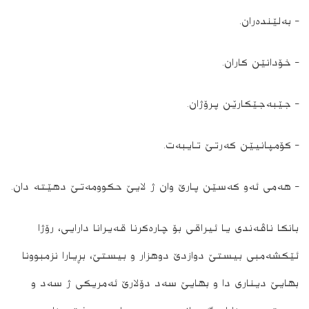
– بەلێندەران.
– خۆدانێن كاران.
– جێبه‌جێكارێن پرۆژان.
– کۆمپانیێن کەرتێ تایبه‌ت.
– هەمى ئەو کەسێن پارێ وان ژ لایێ حکوومەتێ دهێته‌ دان.
بانکا ناڤه‌ندى یا ئیراقی بۆ چاره‌كرنا قەیرانا دارایی، رۆژا
ئێكشه‌مبى بیستێ دوازدێ دوهزار و بیستێ، بڕیارا نزمبوونا
بهایێ دینارى دا و بهایێ سه‌د دۆلارێ ئەمریکی ژ سه‌د و