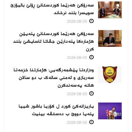
سەرۆکێ هەرێما کوردستانێ ڕۆلێ بالیۆزێ
سویسرا بلند نرخاند
2026-08-05
سەرۆکێ هەرێما کوردستانێ پلەیێن
هژمارەكا پلەدارێن جڤاتا ئاسایشێ بلند
كرن
2026-08-05
وەزارەتا پێشمەرگەیی: هژمارتنا خزمەتا
سەربازی و ئەمنی سالەک ب دو سالان
هاتە پەسەندكرن
2026-08-05
یاریزانەكێ کورد ل کۆریا باشور شییا
پلەیا دووێ ب دەستڤە بینیت
2026-08-05