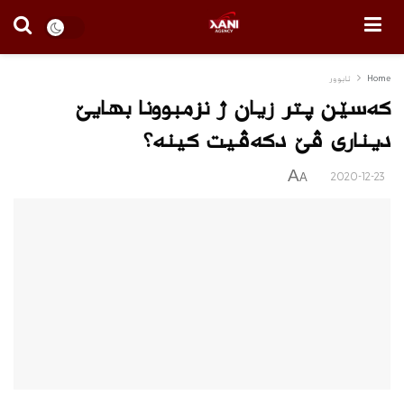
Home
ئابوور
كه‌سێن پتر زیان ژ نزمبوونا بهایێ
دینارى ڤێ دكه‌ڤیت كینه‌؟
A
2020-12-23
A