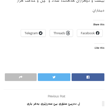
بیست و دوهزاران گەهاندە سه‌د و چل و حه‌فت هزار
دیناران.
Share this:
Telegram
Threads
Facebook
Like this:
Previous Post
ل ده‌ریێ سنۆرى یێ سەرزێری بەفر باری