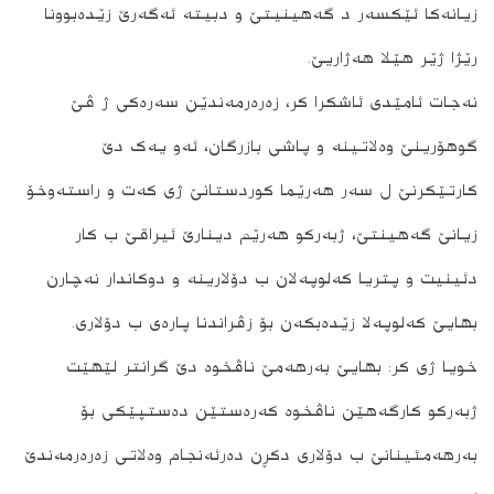
زیانەکا ئێکسەر د گەھینیتێ و دبیتە ئەگەرێ زێدەبوونا
رێژا ژێر ھێلا ھەژاریێ.
نەجات ئامێدی ئاشکرا کر، زەرەرمەندێن سەرەکی ژ ڤێ
گوھۆرینێ وەلاتینە و پاشی بازرگان، ئەو یەک دێ
کارتێکرنێ ل سەر ھەرێما کوردستانێ ژی کەت و راستەوخۆ
زیانێ گەھینتێ، ژبەرکو ھەرێم دینارێ ئیراقێ ب کار
دئینیت و پتریا کەلوپەلان ب دۆلارینە و دوکاندار نەچارن
بھایێ کەلوپەلا زێدەبکەن بۆ زڤراندنا پارەی ب دۆلاری.
خویا ژی کر: بھایێ بەرھەمێ ناڤخوە دێ گرانتر لێھێت
ژبەرکو کارگەھێن ناڤخوە کەرەستێن دەستپێکی بۆ
بەرھەمئینانێ ب دۆلاری دکڕن دەرئەنجام وەلاتی زەرەرمەندێ