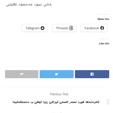
خانی نیوز، مەحمود نھێلی :
Share this:
Telegram
Threads
Facebook
Like this:
Previous Post
ئافره‌ته‌كا كورد لسه‌ر ئاستێ ئیراقێ رێزا ئێكێ ب ده‌ستڤه‌ئینا