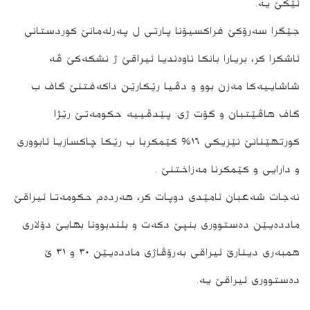
ئێکێ یە.
جێگرا سەرۆکێ فراکسیۆنا پارتی ل پەرلەمانێ کوردستانی
ئاشکرا کر، بریارا بانکا ناوەندیا ئیراقێ ژ نشکەکێ ڤە
شاشاییەکا مەزن بوو و دڤیا رێکارێن داکەفتنێ گاف ب
گاف ھاڤێتبان و گۆت ژی: پێدڤییە حکومەتێ رێژا
کورتھێنانێ نێزیکی ١٦٪ کێمکربا ب رێکا چاکسازیا ئابووری
و دارایی و کێمکرنا مەزاختنێ .
نەجات شەعبان ئامێدی دوپات کر، ھەردەم حکومەتا ئیراقێ
ماددەیێن دەستووری بنپێ دکەت و بلندبوونا بھایێ دۆلاری
ھمبەری دینارێ ئیراقی بەرۆڤاژی ماددەیێن ٣٠ و ٣١ ێ
دەستووری ئیراقێ یە.