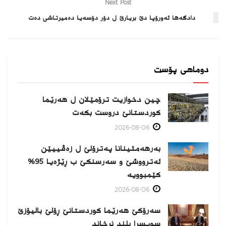
Next Post
دادگه‌ها ئه‌ورۆپا دێ بریارێ ل دۆر دۆسه‌یا ده‌میرتاشى ده‌ت
دوماهی پۆست
چین دخوازیت ترۆمێلان ل هەرێما
كوردستانێ دروست بكەت
2026-08-06
بەرهەمئینانا په‌ترۆلێ ل زه‌ڤییێن
ئەترووشێ و سەرسنكێ ب ڕێژەیا 95%
كێمبوویە
2026-08-06
سەرۆکێ هەرێما کوردستانێ ڕۆلێ بالیۆزێ
سویسرا بلند نرخاند