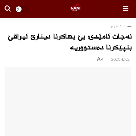
Home
ئابوور
نەجات ئامێدی: بێ بھاکرنا دینارێ ئیراقێ
بنپێکرنا دەستووریە
A
2020-12-22
A