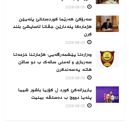
2026-08-05
سەرۆکێ هەرێما کوردستانێ پلەیێن
هژمارەكا پلەدارێن جڤاتا ئاسایشێ بلند
كرن
2026-08-05
وەزارەتا پێشمەرگەیی: هژمارتنا خزمەتا
سەربازی و ئەمنی سالەک ب دو سالان
هاتە پەسەندكرن
2026-08-05
یاریزانەكێ کورد ل کۆریا باشور شییا
پلەیا دووێ ب دەستڤە بینیت
2026-08-05