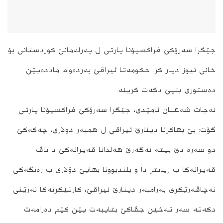
جێگرا سەرۆکێ فراکسیۆنا پارتی ل پەرلەمانێ کوردستانی بۆ
خانی نیوز دیار کر: حکومەتا ئیراقێ بەردەوام ماددەیێن
دەستوری بنپێ دکەت کرینە.
نەجات شەعبان ئامێدی، جێگرا سەرۆکێ فراکسیۆنا پارتی
گۆت: بێ بھاکرنا دینارێ ئیراقی ل ھمبەر دولاری، چەکەکێ
دو سەرە دێ بیتە ئەگەرێ ھەلدانا قەیرانەکێ د ناڤ
قەیرانەکا ب زیانتر دا و بلندبوونا بھایێ دۆلاری ب رەنگەکی
نەچاڤەرێکری بەرامبەر دینارێ ئیراقێ، کارتێکرنەکا نەرێنی
دکەتە سەر تەخێن جڤاکێ بتایبەت یێن کێم دەرامەت