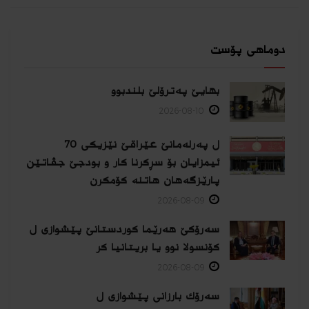
دوماهی پۆست
بهایێ په‌ترۆلێ بلندبوو
2026-08-10
ل پەرلەمانێ عێراقێ نێزیکی 70
ئیمزایان بۆ سڕکرنا کار و بودجێ جڤاتێن
پارێزگەهان هاتنە کۆمکرن
2026-08-09
سەرۆکێ هەرێما کوردستانێ پێشوازی ل
کۆنسولا نوو یا بریتانیا کر
2026-08-09
سەرۆك بارزانی پێشوازی ل