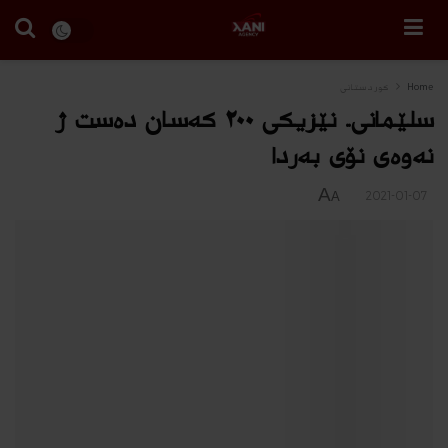
Home
كوردستانى
سلێمانى.. نێزیكى ٢٠٠ كه‌سان ده‌ست ژ
نه‌وه‌ى نۆى به‌ردا
A
2021-01-07
A