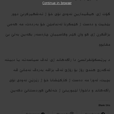
Continue in browser
گۆت ژی: ھیڤیدارین نەوەی نۆی خۆ ژ تەشھیرکرنێ دوور
بێخیت و دەست ژ کێمکرنا ئەندامێن خۆ بەردەت، مە ھەمی
بزاڤکرن ژی کو وان کێم وکاسییان چارەسەر بکەین بەلێ بێ
مفابوو.
د پرێسكۆنفرانسێ دا راگه‌هاند ژى: ئەڤ سیاسەتە یا دبیتە
ئەگەرێ ھندێ رۆژ بۆ رۆژێ ئەڤ بزاڤە بەرەڤ نەمانێ ڤە
بچیت، لەورا مە دەست ژ کارکێشانا خۆ ژ رێزێن نەوەی نۆی
راگەھاند و داخوازا لێبورینێ ژ خەلکێ کوردستانێ دکەین.
Share this: