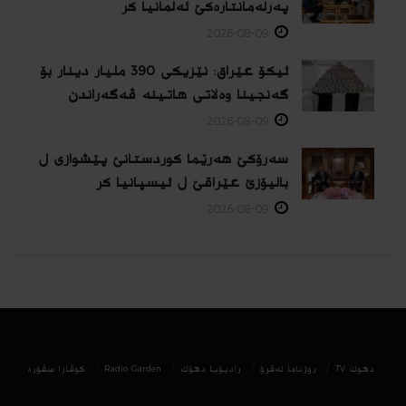
پەرلەمانتارەكێ ئەلمانیا كر
2026-08-09
ئیکۆ عێراق: نێزیکی 390 ملیار دینار بۆ
گەنجینا وەلاتی هاتینە ڤەگەراندن
2026-08-09
سەرۆکێ هەرێما کوردستانێ پێشوازی ل
بالیۆزێ عێراقێ ل ئیسپانیا كر
2026-08-09
دھوك TV
روژناما ئەڤرۆ
رادیۆیا دهۆك
Radio Garden
كوڤارا سڤۆره‌