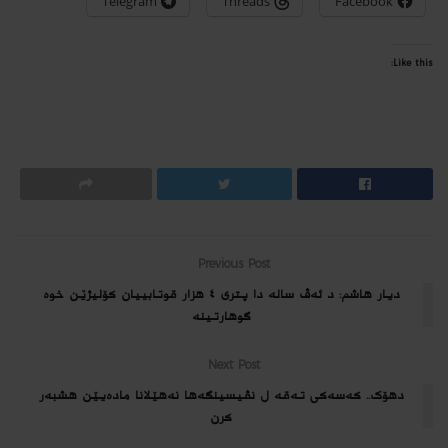
Telegram
Threads
Facebook
Like this:
Previous Post
دیار هاشم: د ئەڤ سالە دا پتری ٤ ھزار قوتابییان کۆلیژێن خوە
گوھارتینە
Next Post
دھۆک.. کەسەکى تەقە ل نڤیسینگەھا نەھێلانا ماده‌یێن ھشبەر
كرن