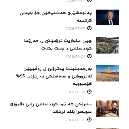
2026-08-09
پەنجەشێرێ هەستیكێن جۆ بایدنی
گرتییە
2026-08-09
چین دخوازیت ترۆمێلان ل هەرێما
كوردستانێ دروست بكەت
2026-08-06
بەرهەمئینانا په‌ترۆلێ ل زه‌ڤییێن
ئەترووشێ و سەرسنكێ ب ڕێژەیا 95%
كێمبوویە
2026-08-06
سەرۆکێ هەرێما کوردستانێ ڕۆلێ بالیۆزێ
سویسرا بلند نرخاند
2026-08-05