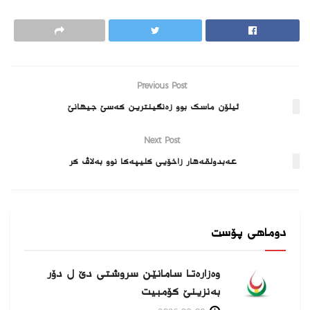
Previous Post
ئیلۆن ماسک بوو زەنگینترین کەسێ جیھانێ
Next Post
عەبدولقەھار زاخۆیی کلیپەکا نوو بەلاڤ کر
دوماهی پۆست
وەزارەتا سامانێن سروشتی دێ ل دۆر
بەنزینێ كۆمبیت