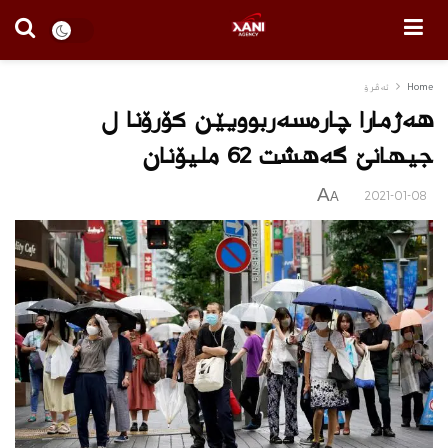
Home
ئه‌ڤرۆ
هه‌ژمارا چاره‌سه‌ربوویێن كۆرۆنا ل
جیهانێ گه‌هشت 62 ملیۆنان
A
2021-01-08
A