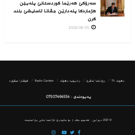
سەرۆکێ هەرێما کوردستانێ پلەیێن
هژمارەكا پلەدارێن جڤاتا ئاسایشێ بلند
كرن
2026-08-05
دھوك TV
روژناما ئەڤرۆ
رادیۆیا دهۆك
Radio Garden
كوڤارا سڤۆره‌
پەیوەندی : 07507464554
© 2021
دیزاین - هه‌موو ماف ژ بۆ مالپه‌رێ ئاژانسا خانی پاراستینه‌.