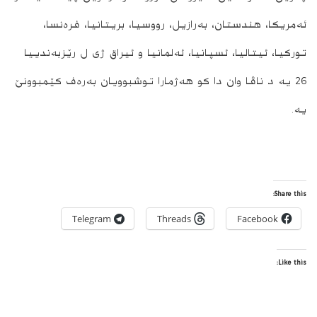
ئەمریکا، هندستان، بەرازیل، رووسیا، بریتانیا، فرەنسا،
تورکیا، ئیتالیا، ئسپانیا، ئه‌لمانیا و ئیراق ژی ل رێزبه‌ندییا
26 یه‌ د ناڤا وان دا كو هه‌ژمارا توشبوویان به‌ره‌ف كێمبوونێ
یه‌.
Share this:
Telegram
Threads
Facebook
Like this: