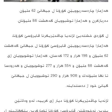
هه‌ژمارا چاره‌سه‌ربوویێن كۆرۆنا ل جیهانێ 62 ملیۆن
ده‌ربازكرن و هه‌ژمارا توشبوویان گه‌هشت 88 ملیۆنان.
ل گۆره‌ی خشته‌یێ لژنه‌یا چاڤدێریكرنا ڤایرۆسێ كۆرۆنا،
هه‌ژمارا چاره‌سه‌ربوویێن ڤایرۆسێ كۆرۆنا ل جیهانێ گه‌هشت
62 ملیۆن و 198 هزار و 172 كه‌سان، هه‌ژمارا توشوبوویان ژی
گه‌هشت 88 ملیۆن و 554 هزار و 277 توشوبوویان و هه‌روه‌سا
تا نها ملیۆنه‌ك و 908 هزار و 290 توشبوویان ل جیهانێ
گیانێ خوه‌ ژ ده‌ستداینه‌.
لژنه‌یا چاڤدێریكرنا كۆرۆنا دیار ژی كرییه‌، ئه‌و وه‌لاتێن
پترین نه‌خوه‌شێن ڤایرۆسێ كۆرۆنا تۆماركرین پێكهاتینه‌ ژ،