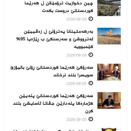
چین دخوازیت ترۆمێلان ل هەرێما
كوردستانێ دروست بكەت
2026-08-06
بەرهەمئینانا په‌ترۆلێ ل زه‌ڤییێن
ئەترووشێ و سەرسنكێ ب ڕێژەیا 95%
كێمبوویە
2026-08-06
سەرۆکێ هەرێما کوردستانێ ڕۆلێ بالیۆزێ
سویسرا بلند نرخاند
2026-08-05
سەرۆکێ هەرێما کوردستانێ پلەیێن
هژمارەكا پلەدارێن جڤاتا ئاسایشێ بلند
كرن
2026-08-05