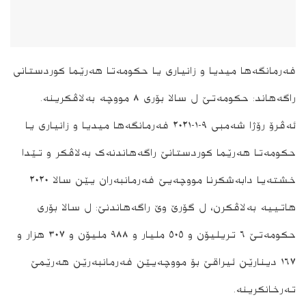
فەرمانگەھا میدیا و زانیاری یا حکومەتا ھەرێما کوردستانی
راگەھاند: حکومەتێ ل سالا بۆری ٨ مووچە بەلاڤکرینە.
ئەڤرۆ رۆژا شەمبی ٩-١-٢٠٢١ فەرمانگەھا میدیا و زانیاری یا
حکومەتا ھەرێما کوردستانێ راگەھاندنەک بەلاڤکر و تێدا
خشتەیا دابەشکرنا مووچەیێ فەرمانبەران یێن سالا ٢٠٢٠
ھاتییە بەلاڤکرن، ل گۆرێ وێ راگەھاندنێ: ل سالا بۆری
حکومەتێ ٦ تریلیۆن و ٥٠٥ ملیار و ٩٨٨ ملیۆن و ٣٠٧ ھزار و
١٦٧ دینارێن ئیراقێ بۆ مووچەیێن فەرمانبەرێن هه‌رێمێ
تەرخانکرینە.