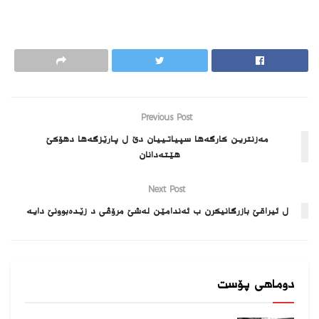
Previous Post
مەزنترین کارگەھا سپیاتییان دێ ل پارێزگەھا دھۆکێ
ھێتەدانان
Next Post
ل ئیراقێ بازرگانیکرن ب ئەندامێن لەشێ مرۆڤی د زێدەبوونێ دایە
دوماهی پۆست