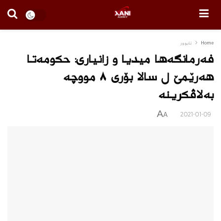
Home
ئابوور
فەرمانگەھا میدیا و زانیاری: حکومەتا
هه‌رێمێ ل سالا بۆری ٨ مووچە
بەلاڤکرینە
A
2021-01-09
A