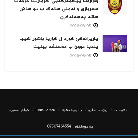
وەزارەتا پێشمەرگەیی: هژمارتنا خزمەتا
سەربازی و ئەمنی سالەک ب دو سالان
هاتە پەسەندكرن
2026-08-05
یاریزانەكێ کورد ل کۆریا باشور شییا
پلەیا دووێ ب دەستڤە بینیت
2026-08-05
دھوك TV
روژناما ئەڤرۆ
رادیۆیا دهۆك
Radio Garden
كوڤارا سڤۆره‌
پەیوەندی : 07507464554