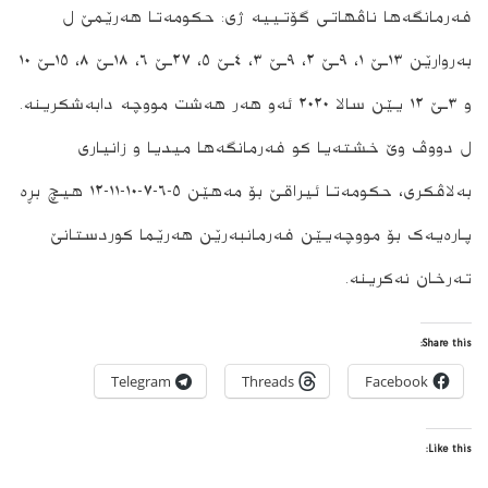
فەرمانگەھا ناڤھاتی گۆتییە ژی: حکومەتا ھەرێمێ ل
بەروارێن ١٣ـێ ١، ٩ـێ ٢، ٩ـێ ٣، ٤ـێ ٥، ٢٧ـێ ٦، ١٨ـێ ٨، ١٥ـێ ١٠
و ٣ـێ ١٢ یێن سالا ٢٠٢٠ ئەو ھەر ھەشت مووچە دابەشکرینە.
ل دووڤ وێ خشتەیا کو فەرمانگەھا میدیا و زانیاری
بەلاڤکری، حکومەتا ئیراقێ بۆ مەھێن ٥-٦-٧-١٠-١١-١٢ ھیچ بڕە
پارەیەک بۆ مووچەیێن فەرمانبەرێن ھەرێما کوردستانێ
تەرخان نەکرینە.
Share this:
Telegram
Threads
Facebook
Like this: