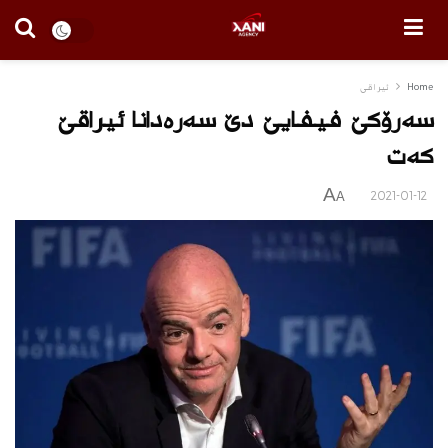
Home
ئیراقی
سه‌رۆكێ فیفایێ دێ سه‌ره‌دانا ئیراقێ
كه‌ت
A
2021-01-12
A