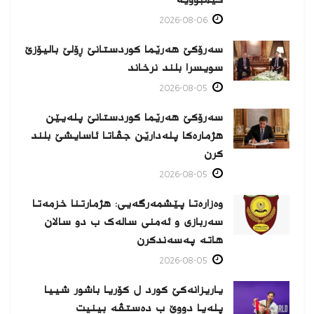
2026-08-06
سەرۆکێ هەرێما کوردستانێ ڕۆلێ بالیۆزێ
سویسرا بلند نرخاند
2026-08-05
سەرۆکێ هەرێما کوردستانێ پلەیێن
هژمارەكا پلەدارێن جڤاتا ئاسایشێ بلند
كرن
2026-08-05
وەزارەتا پێشمەرگەیی: هژمارتنا خزمەتا
سەربازی و ئەمنی سالەک ب دو سالان
هاتە پەسەندكرن
2026-08-05
یاریزانەكێ کورد ل کۆریا باشور شییا
پلەیا دووێ ب دەستڤە بینیت