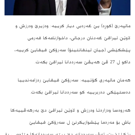
مالپه‌رێ (كوڕه)‌ یێ عه‌ره‌بی دیار كرییه‌‌: وه‌زیرێ وه‌رزش و
لاوێن ئیراقێ عه‌دنان درجالی، داخوازنامه‌‌كا فه‌رمی
پێشكێشى (جیان ئینفانتینۆ) سه‌رۆكێ فیفایێ كرییه،
داكو‌ ل 27 ڤێ هه‌یڤێ سه‌ره‌دانا ئیراقێ بكه‌ت.
هه‌مان مالپه‌رى گۆتییه‌: سه‌رۆكێ فیفایێ ره‌زا‌مه‌ندییا
ده‌ستپێكى ده‌ربرییه‌ كو سه‌ره‌دانا ئیراقێ بكه‌ت.
هه‌روه‌سا وه‌زاره‌تا وه‌رزش و لاوێن ئیراقێ دێ به‌رهه‌ڤییه‌كا
باش بۆ مه‌ره‌ما پێشوازیكرنێ ل سه‌رۆكێ فیفایێ
رێكئێخیت، ئه‌ڤ سه‌ره‌دانه‌ دێ بیته‌ سه‌ره‌دانه‌كا مێژوویى بۆ