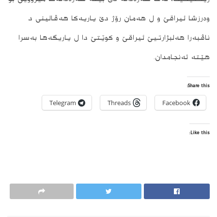
وه‌رزشا ئیراقێ و ل هه‌مان رۆژ دێ یاریه‌كا هه‌ڤالینی د
ناڤبه‌را هه‌لبژارتیێ ئیراقێ و كوێتێ دا ل یاریگه‌ها به‌سرا
هێته‌ ئه‌نجامدان.
Share this:
Telegram
Threads
Facebook
Like this: