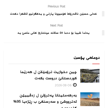
Previous Post
عه‌لى حسێن ناڤه‌رۆكا كۆمبوونا پارتى و یه‌كگرتوو ئاشكرا دكه‌ت
Next Post
یەلدا شیبا بۆ ده‌ما ٥٨ سالانه‌ موختارێ کانی ماسێ یە
دوماهی پۆست
چین دخوازیت ترۆمێلان ل هەرێما
كوردستانێ دروست بكەت
2026-08-06
بەرهەمئینانا په‌ترۆلێ ل زه‌ڤییێن
ئەترووشێ و سەرسنكێ ب ڕێژەیا 95%
كێمبوویە