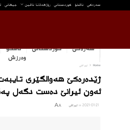
سه‌ره‌كی
ناڤخۆ
كوردستانى
رۆژهه‌لاتا ناڤین
جیهانی
ئ
سەرەکی
كوردستانى
ناڤخۆ
وه‌رزش
Home
ئیراقی
ژێدەرەکێ هەوالگێری تایبەت ب
ئەون ئیرانێ دەست دگەل پەق
A
2021-01-21
in
ئیراقی
A