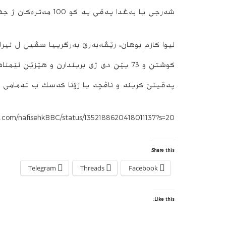
شه‌رجى یا به‌غدا په‌قی یه‌ كو 100 مه‌تره‌كان ژ جهێ په‌قینا ئێكێ دویره‌.
كوشتن و 73 یێن دی ژی بریندارن و هێزێن 
په‌قینێ كرینه‌ و ناڤچه‌ یا زۆنا كه‌سك ب ته‌مامی 
er.com/nafisehkBBC/status/1352188620418011137?s=20
Share this:
Telegram
Threads
Facebook
Like this: