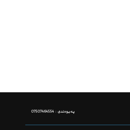
پەیوەندی : 07507464554