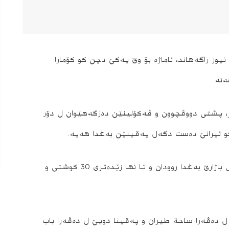
نیوز راگه‌هاند، ئاماژه‌ بۆ وێ یه‌كێ دچن كو كۆمارا
نه‌.
ر، پشتى دووڤچوون و ڤه‌كۆلینێن ده‌زگه‌هێوان ل دۆر
كو ئیرانێ دەست دگەل پەقینێن بەغدا هه‌یه‌.
د هێرشه‌كا خوه‌كوژى دا ئه‌ڤرو سپێدێ 2 په‌قین ل باژارێ به‌غدا روودان و تا نها زێده‌ترى 30 كوشتى و
ل ده‌ڤه‌را ساحة طیران و په‌قینا دویێ ل ده‌ڤه‌را باب