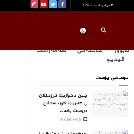
هەینی, ئاب 7, 2026
ئابوور
ساخله‌می
هه‌مه‌ره‌نگ
ڤیدیو
دوماهی پۆست
چین دخوازیت ترۆمێلان
ل هەرێما كوردستانێ
دروست بكەت
2026-08-06
بەرهەمئینانا په‌ترۆلێ ل