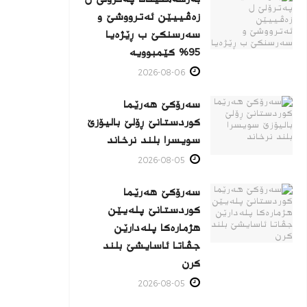
زه‌ڤییێن ئەترووشێ و
سەرسنكێ ب ڕێژەیا
95% كێمبوویە
2026-08-06
سەرۆکێ هەرێما
کوردستانێ ڕۆلێ بالیۆزێ
سویسرا بلند نرخاند
2026-08-05
سەرۆکێ هەرێما
کوردستانێ پلەیێن
هژمارەكا پلەدارێن
جڤاتا ئاسایشێ بلند
كرن
2026-08-05