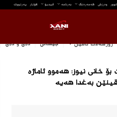
ابوور
وه‌رزش
هه‌مه‌ره‌نگ
بەرنامە
ڤیدیۆ
گۆتار
په‌رتووك
جیهانی
دەق و دەق
رۆژهه‌لاتا ناڤین
ۆ خانی نیوز: هەموو ئاماژە
ینێن بەغدا هەیه‌