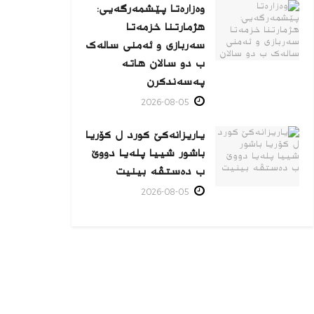
وەزارەتا پێشمەرگەیی:
هژمارتنا خزمەتا
سەربازی و ئەمنی سالەک
ب دو سالان هاتە
پەسەندكرن
2026-08-05
یاریزانەكێ کورد ل کۆریا
باشور شییا پلەیا دووێ
ب دەستڤە بینیت
2026-08-05