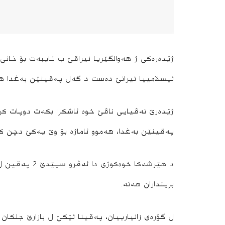
ژێده‌ره‌كى ژ هه‌والگێریا ئیراقێ ب تایبه‌ت بۆ خانى 
ئیسلامییا ئیرانێ ده‌ست د گه‌ل په‌قینێن به‌غدا هه‌
ژێده‌رێ نه‌ڤیایى ناڤێ خوه‌ ئاشكرا بكه‌ت دوپات ك
په‌قینێن به‌غدا، هەموو ئاماژە بۆ وێ یه‌كێ دچن 
برینداران هه‌نه‌.
ل گۆره‌ى زانیارییان، په‌قینا ئێكێ ل بازارێ جلكان 