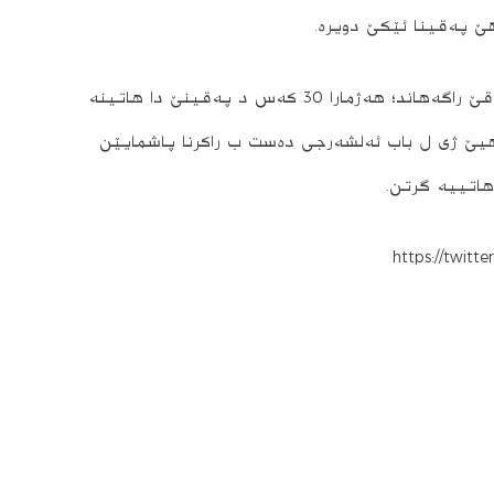
لیوا كازم بوهان، رێڤه‌به‌رێ به‌رگرییا سڤیل ل ئیراقێ راگه‌هاند؛ هه‌ژمارا 30 كه‌س د په‌قینێ دا هاتینه‌
ئێمناهیێ ژی ل باب ئه‌لشه‌رجی ده‌ست ب راكرنا پاشمایێن
هاتییه‌ گرتن.
https://twitt