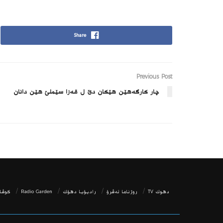
Share
Previous Post
چار کارگەھێن ھێکان دێ ل قەزا سێملێ ھێن دانان
دھوك TV
روژناما ئەڤرۆ
رادیۆیا دهۆك
Radio Garden
كوڤار