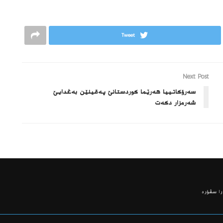
Tweet
Next Post
سه‌رۆكاتییا هه‌رێما كوردستانێ په‌قینێن به‌غدایێ
شه‌رمزار دكه‌ت
ا سڤۆره‌