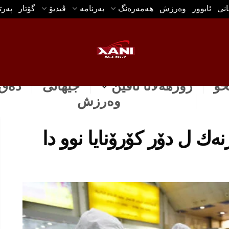
انی
ئابوور
وه‌رزش
هه‌مه‌ره‌نگ
بەرنامە
ڤیدیۆ
گۆتار
په‌ر
خۆ
رۆژهه‌لاتا ناڤین
جیهانی
دەق 
وه‌رزش
ه‌ك ل دۆر كۆرۆنایا نوو دا