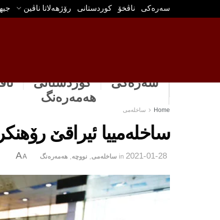
سه‌ره‌كی
ناڤخۆ
كوردستانى
رۆژهه‌لاتا ناڤین
جیه
سەرەکی
كوردستانى
ناڤ
هه‌مه‌ره‌نگ
Home
ساخله‌می
ساخله‌مییا ئیراقێ رۆهنكرن
A
2021-01-28
in
ساخله‌می
,
نووچه‌
,
هه‌مه‌ره‌نگ
A