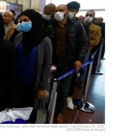
s outbreak, upon their arrival at Najaf airport, Iraq February 20, 2020.
REUTERS/Alaa al-Marjani.