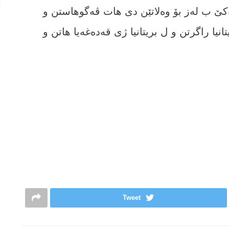
‌كێ ب له‌ز بۆ وه‌لاتێن دی هات ڤه‌گوهاستن و
نیا راگرتن و ل بریتانیا ژى قەدەغەیا ھاتن و
Tweet