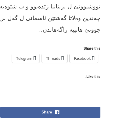
تووشبوونێ ل بریتانیا زێده‌بوو و ب شێوه‌یه
چەندین وه‌لاتا گەشتێن ئاسمانی ل گەل بریتا
چوونێ هاتییه‌ راگه‌هاندن..
Share this:
Telegram
Threads
Facebook
Like this:
Share