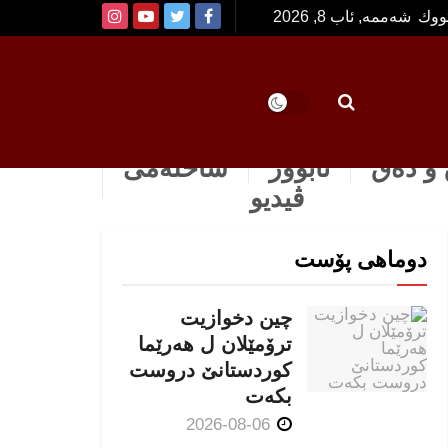
تووك
شەممە, ئاب 8, 2026
و دەق
ئابوور
ساخله‌می
ڤیدیو
دوماهی پۆست
چین دخوازیت
ترۆمێلان ل هەرێما
كوردستانێ دروست
بكەت
2026-08-06