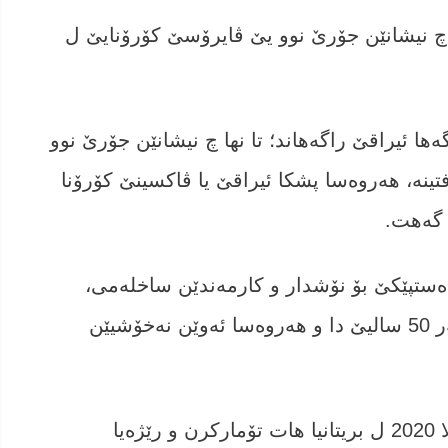
ها چ نیشانێن جۆرێ نوو یێ ڤایرۆسێ کۆرۆنایێ ل
ئیراقێ راگەهاند؛ ‌تا نها‌ چ نیشانێن جۆرێ نوو
ه‌‌، هه‌روه‌سا پشکا ئیراقێ یا ڤاکسینێ کۆرۆنا
 گه‌هت.
ستپێكێ بۆ نۆشدار و کارمەندێن ساخله‌می،
هێزێن ئێمناهی، میدیاکاران و کەسێن د سه‌ر 50 سالیێ دا و هه‌روه‌سا ئەوێن نەخۆشیێن
ئێكه‌م حالەتێ كۆرۆنایا نوو ل مه‌ها 9 یا سالا 2020 ل بریتانیا هات تۆماركرن و رێژه‌یا