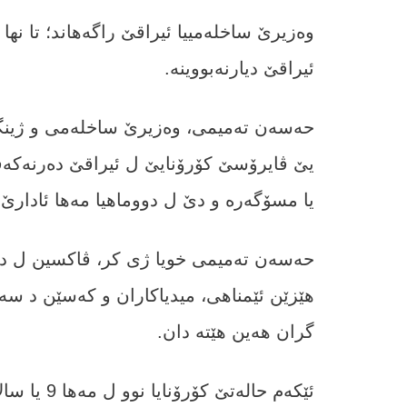
وەزیرێ ساخله‌مییا ئیراقێ راگه‌هاند؛ تا ن
ئیراقێ دیارنه‌بووینه‌‌.
حەسەن تەمیمی، وەزیرێ ساخله‌می و ژینگەها 
یێ ڤایرۆسێ کۆرۆنایێ ل ئیراقێ دەرنەکەفتین
یا مسۆگەره‌ و دێ ل دووماهیا مه‌ها ئادارێ
حەسەن تەمیمی خویا ژی كر، ڤاکسین ل ده‌
گران هه‌ین هێته‌ دان.