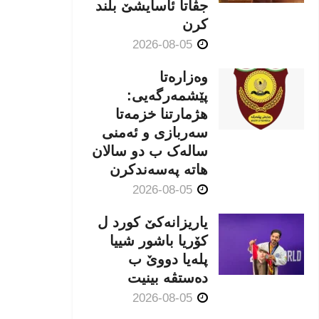
جڤاتا ئاسایشێ بلند
كرن
2026-08-05
وەزارەتا
پێشمەرگەیی:
هژمارتنا خزمەتا
سەربازی و ئەمنی
سالەک ب دو سالان
هاتە پەسەندكرن
2026-08-05
یاریزانەكێ کورد ل
کۆریا باشور شییا
پلەیا دووێ ب
دەستڤە بینیت
2026-08-05