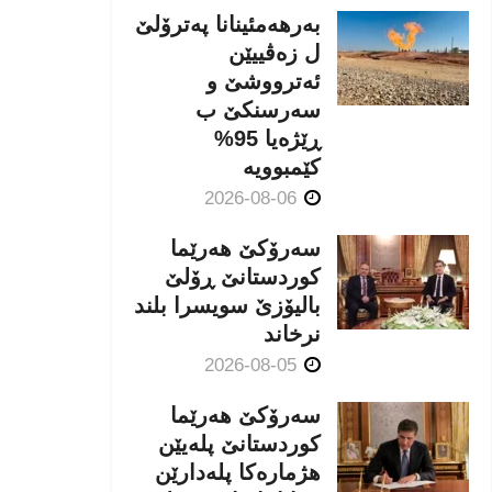
بەرهەمئینانا په‌ترۆلێ
ل زه‌ڤییێن
ئەترووشێ و
سەرسنكێ ب
ڕێژەیا 95%
كێمبوویە
2026-08-06
سەرۆکێ هەرێما
کوردستانێ ڕۆلێ
بالیۆزێ سویسرا بلند
نرخاند
2026-08-05
سەرۆکێ هەرێما
کوردستانێ پلەیێن
هژمارەكا پلەدارێن