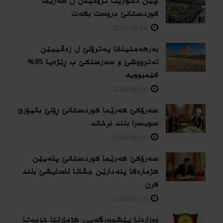
چین دخوازیت ترۆمێلان ل هەرێما
كوردستانێ دروست بكەت
2026-08-06
بەرهەمئینانا په‌ترۆلێ ل زه‌ڤییێن
ئەترووشێ و سەرسنكێ ب ڕێژەیا 95%
كێمبوویە
2026-08-06
سەرۆکێ هەرێما کوردستانێ ڕۆلێ بالیۆزێ
سویسرا بلند نرخاند
2026-08-05
سەرۆکێ هەرێما کوردستانێ پلەیێن
هژمارەكا پلەدارێن جڤاتا ئاسایشێ بلند
كرن
2026-08-05
وەزارەتا پێشمەرگەیی: هژمارتنا خزمەتا