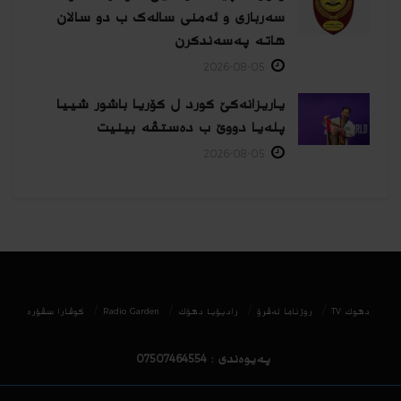
سەربازی و ئەمنی سالەک ب دو سالان
هاتە پەسەندكرن
2026-08-05
یاریزانەكێ کورد ل کۆریا باشور شییا
پلەیا دووێ ب دەستڤە بینیت
2026-08-05
دھوك TV
روژناما ئەڤرۆ
رادیۆیا دهۆك
Radio Garden
كوڤارا سڤۆره‌
پەیوەندی : 07507464554