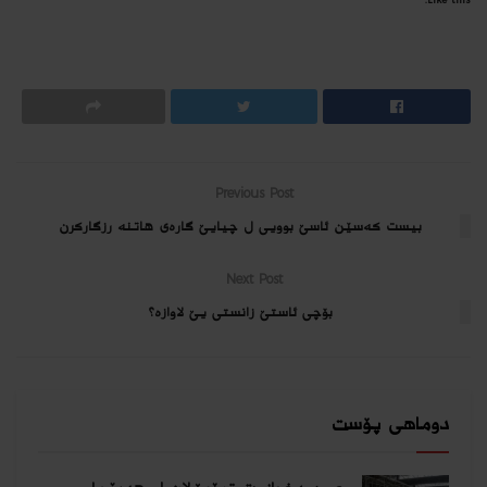
Like this:
Previous Post
بیست کەسێن ئاسێ بوویى ل چیایێ گارەى هاتنە رزگارکرن
Next Post
بۆچی ئاستێ زانستی یێ لاوازە؟
دوماهی پۆست