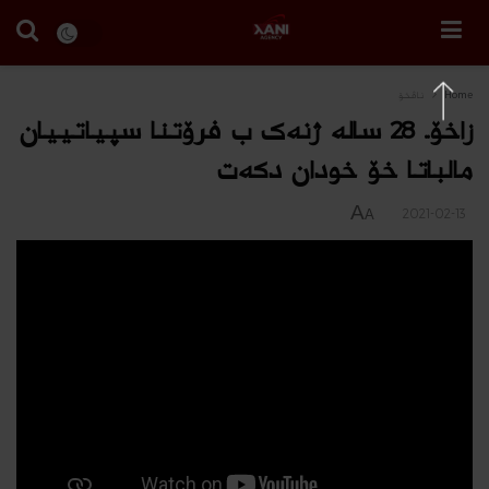
Home
ناڤخۆ
زاخۆ.. 28 سالە ژنەک ب فرۆتنا سپیاتییان
مالباتا خۆ خودان دکەت
A
2021-02-13
A