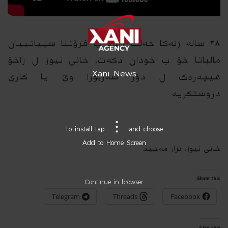
٢٨ سالە ژنەکا خەلکا زاخۆ ب فرۆتنا سپیاتییان
مالباتا خۆ ب خودان دکەت، خانى نیوز ل زاخۆ
Xani News
فیچەرەک ل دۆر سەربۆرا وێ یا کارى
دروستکریە.
To install tap
and choose
Add to Home Screen
خانى نیوز، نزار مەجید
Share this:
Continue in browser
Telegram
Threads
Facebook