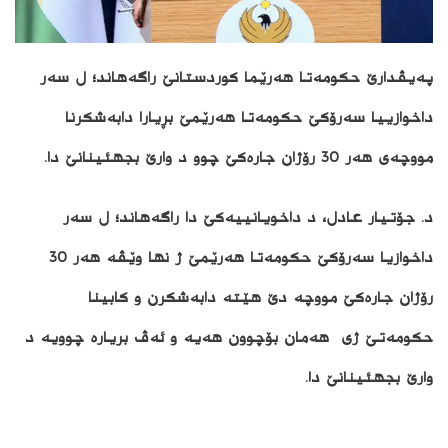
په‌یڤدارێ حکومەتا هەرێما کوردستانێ راگەهاند؛ ل سه‌ر
داخوازییا سه‌رۆكێ حكومه‌تا هه‌رێمێ بڕیارا دابه‌شكرنا
مووچه‌ی هه‌ر 30 رۆژان جاره‌كێ چوو د وارێ بجهئینانێ دا.
د. جۆتیار عادل، د داخویانییه‌كێ دا راگه‌هاند؛ ل سەر
داخوازیا سەرۆکێ حکومەتا هه‌رێمێ ژ نها وێڤه‌ هه‌ر 30
رۆژان جاره‌كێ مووچە دێ هێته‌ دابه‌شكرن و کابینا
حکومەتێ ژى هەمان بۆچوون هەیە و ئەڤ بریاره‌ چوویه‌ د
وارێ بجهئینانێ دا.