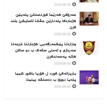
2026-08-05
سەرۆکێ هەرێما کوردستانێ پلەیێن
هژمارەكا پلەدارێن جڤاتا ئاسایشێ بلند
كرن
2026-08-05
وەزارەتا پێشمەرگەیی: هژمارتنا خزمەتا
سەربازی و ئەمنی سالەک ب دو سالان
هاتە پەسەندكرن
2026-08-05
یاریزانەكێ کورد ل کۆریا باشور شییا
پلەیا دووێ ب دەستڤە بینیت
2026-08-05