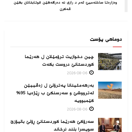
وه‌زاره‌تا ساخله‌میێ: ئه‌م د رازی نه‌ ده‌رگه‌هێن قوتابخانان بهێن
ڤه‌كرن
دوماهی پۆست
چین دخوازیت ترۆمێلان ل هەرێما
كوردستانێ دروست بكەت
2026-08-06
بەرهەمئینانا په‌ترۆلێ ل زه‌ڤییێن
ئەترووشێ و سەرسنكێ ب ڕێژەیا 95%
كێمبوویە
2026-08-06
سەرۆکێ هەرێما کوردستانێ ڕۆلێ بالیۆزێ
سویسرا بلند نرخاند