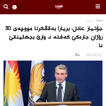
Home
ئابوور
جۆتیار عادل: بریارا به‌لاڤكرنا مووچەى 30
رۆژان جاره‌كێ كه‌فته‌ د وارێ بجهئینانێ
دا
A
2021-02-02
A