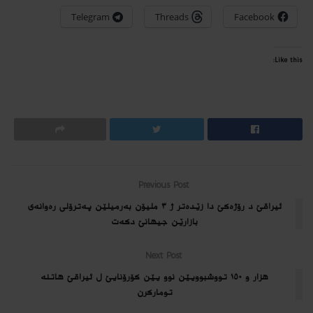
Telegram
Threads
Facebook
Like this:
Previous Post
ئیراقێ د رۆژه‌كێ دا زێده‌تر ژ ٣ ملیۆن به‌رمیلێن په‌ترۆلی ره‌وانه‌ى
بازارێن جیهانێ دكه‌ت
Next Post
هزار و ١٥٠ تووشبوویێن نوو یێن كۆرۆنایێ ل ئیراقێ هاتنه‌
توماركرن