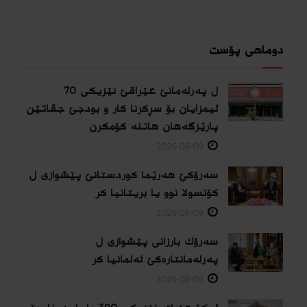
دوماهی پۆست
ل پەرلەمانێ عێراقێ نێزیکی 70
ئیمزایان بۆ سڕکرنا کار و بودجێ جڤاتێن
پارێزگەهان هاتنە کۆمکرن
2026-08-09
سەرۆکێ هەرێما کوردستانێ پێشوازی ل
کۆنسولا نوو یا بریتانیا کر
2026-08-09
سەرۆك بارزانی پێشوازی ل
پەرلەمانتارەكێ ئەلمانیا كر
2026-08-09