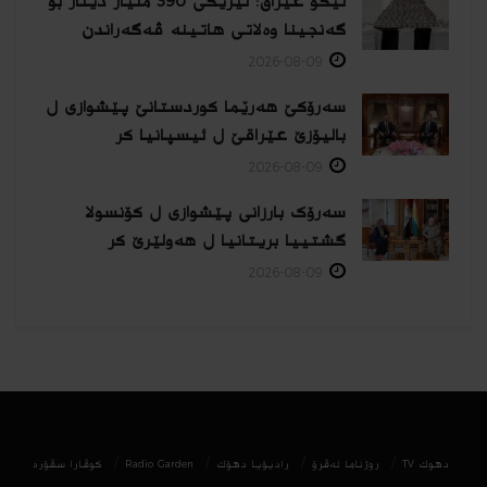
ئیکۆ عێراق: نێزیکی 390 ملیار دینار بۆ
گەنجینا وەلاتی هاتینە ڤەگەراندن
2026-08-09
سەرۆکێ هەرێما کوردستانێ پێشوازی ل
بالیۆزێ عێراقێ ل ئیسپانیا كر
2026-08-09
سەرۆک بارزانی پێشوازی ل کۆنسولا
گشتییا بریتانیا ل هەولێرێ كر
2026-08-09
دھوك TV
روژناما ئەڤرۆ
رادیۆیا دهۆك
Radio Garden
كوڤارا سڤۆره‌