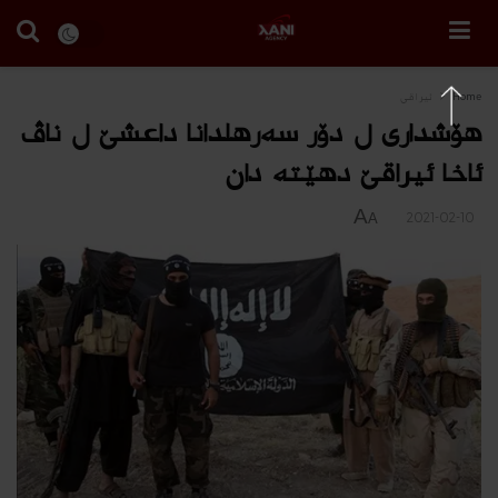
Home
ئیراقی
هۆشدارى ل دۆر سه‌رهلدانا داعشێ ل ناڤ
ئاخا ئیراقێ دهێته‌ دان
A
2021-02-10
A