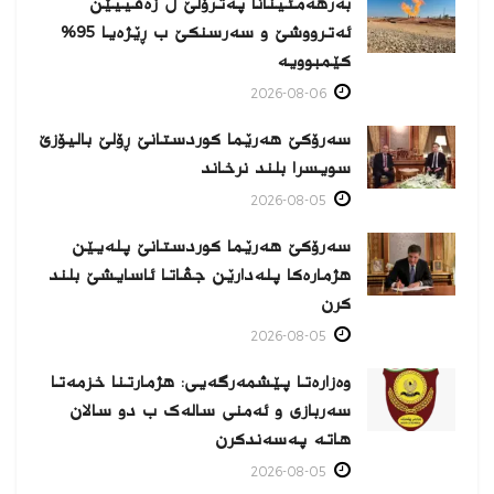
بەرهەمئینانا په‌ترۆلێ ل زه‌ڤییێن
ئەترووشێ و سەرسنكێ ب ڕێژەیا 95%
كێمبوویە
2026-08-06
سەرۆکێ هەرێما کوردستانێ ڕۆلێ بالیۆزێ
سویسرا بلند نرخاند
2026-08-05
سەرۆکێ هەرێما کوردستانێ پلەیێن
هژمارەكا پلەدارێن جڤاتا ئاسایشێ بلند
كرن
2026-08-05
وەزارەتا پێشمەرگەیی: هژمارتنا خزمەتا
سەربازی و ئەمنی سالەک ب دو سالان
هاتە پەسەندكرن
2026-08-05