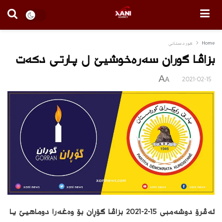
Home
كوردستانى
بزاڤا گوران سه‌ره‌خوشیێ ل پارتى دكه‌ت
A
2021-02-15
A
ئه‌ڤرۆ دوشه‌مبى 15-2-2021 بزاڤا گۆڕان بۆ وه‌غه‌را دوماهیێ یا