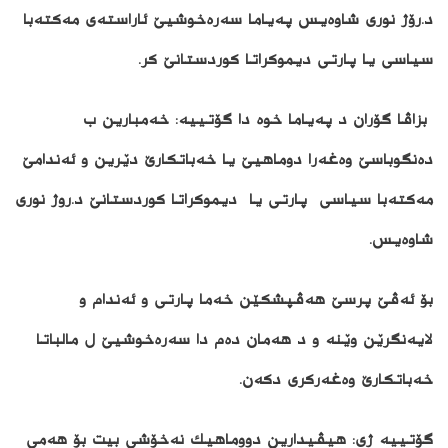
د.رۆژ نورى شاوه‌یس په‌یاما سه‌ره‌خوشیێ ئاراسته‌ى مه‌كته‌با
سیاسى یا پارتى دیموكراتا كوردستانێ كر.
بزاڤا گۆران د په‌یاما خوه‌ دا گۆتییه‌: خه‌مبارین ب
ده‌نگوباسێ وه‌غه‌را دوماهیێ یا خه‌باتكارێ دێرین و ئه‌ندامێ
مه‌كته‌با سیاسى پارتى یا دیموكراتا كوردستانێ د.روژ نورى
شاوه‌یس.
بۆ ئه‌ڤێ پرسێ هه‌ڤپشكێن خه‌ما پارتى و ئه‌ندام و
لایه‌نگرێن وێنه‌ و د هه‌مان ده‌م دا سه‌ره‌خوشیێ ل مالباتا
خه‌باتكارێ وه‌غه‌ركرى دكه‌ن.
گۆتییه‌ ژى: هیڤیدارین دووماهیك نه‌خۆشى بیت بۆ هه‌مى