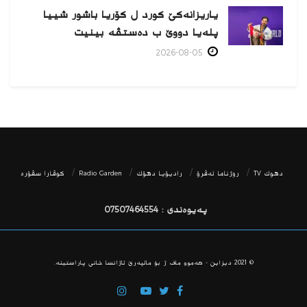
یاریزانەكێ کورد ل کۆریا باشور شییا
پلەیا دووێ ب دەستڤە بینیت
2026-08-05
دھوك TV
روژناما ئەڤرۆ
رادیۆیا دهۆك
Radio Garden
كوڤارا سڤۆره‌
پەیوەندی : 07507464554
© 2021
دیزاین - هه‌موو ماف ژ بۆ مالپه‌رێ ئاژانسا خانی پاراستینه‌.