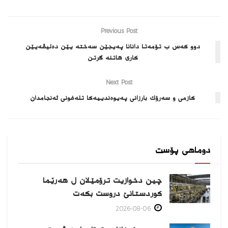
Previous Post
دوو کەس ب تۆمەتا دانانا پەیجێن سەختە یێن دەلیڤەیێن
کاری هاتنە گرتن
Next Post
كازمى و سه‌رۆك بارزانى په‌یوه‌ندییه‌كا تله‌فونى ئه‌نجامدان
دوماهی پۆست
چین دخوازیت ترۆمێلان ل هەرێما
كوردستانێ دروست بكەت
2026-08-06