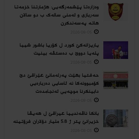
وەزارەتا پێشمەرگەیی: هژمارتنا خزمەتا
سەربازی و ئەمنی سالەک ب دو سالان
هاتە پەسەندكرن
2026-08-05
یاریزانەكێ کورد ل کۆریا باشور شییا
پلەیا دووێ ب دەستڤە بینیت
2026-08-05
حەفتیا بهێت پەرلەمانێ عێراقێ دێ
کۆمبوونەکا نە ئاسایی دەربارەیی
دابینکرنا موچەیی ئەنجامدەت
2026-08-05
بانکا ناڤەندییا عیراقێ ل هەیڤا
خزیرانێ پتر ژ 5.8 ملیار دۆلاران فرۆتینە
2026-08-05