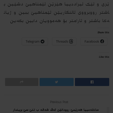
ێزى
و
ئێک
ئیرادەییا
هێزێن
ئێمناهیێ
دشێین
ب
اشتر
رووبرووى
ئالنگاریێن
ئێمناهیێ
ببین
و
ژیان
ەکا
باشتر
و
ئارامتر
بۆ
هەموویان
دابین
بکەین
Share this:
Telegram
Threads
Facebook
Like this:
Previous Post
ساخلەمییا هەرێمێ: روودانێن ئەڤ شەڤە ب تنێ سێ بریندار