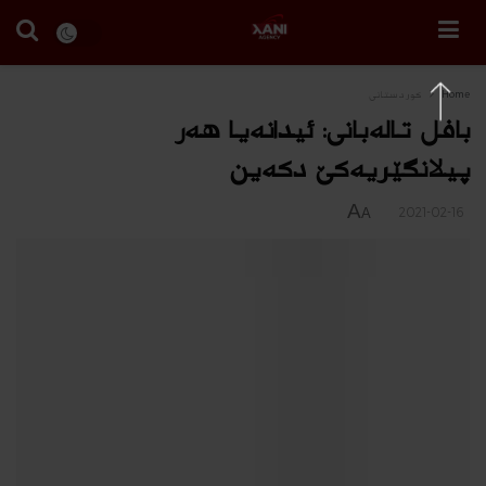
Home
كوردستانى
بافل تالەبانى: ئیدانەیا هەر
پیلانگێریەکێ دکەین
A
2021-02-16
A