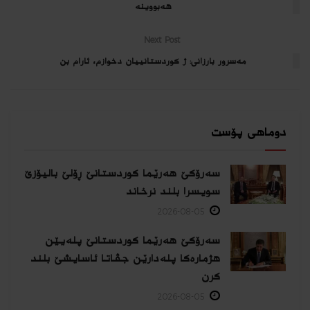
هەبووینە
Next Post
مەسرور بارزانى: ژ کوردستانییان دخوازم، ئارام بن
دوماهی پۆست
سەرۆکێ هەرێما کوردستانێ ڕۆلێ بالیۆزێ
سویسرا بلند نرخاند
2026-08-05
سەرۆکێ هەرێما کوردستانێ پلەیێن
هژمارەكا پلەدارێن جڤاتا ئاسایشێ بلند
كرن
2026-08-05