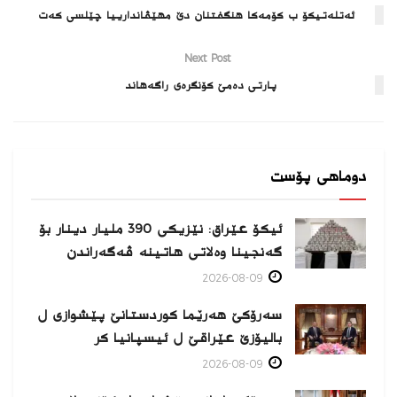
ئه‌تله‌تیكۆ ب كۆمه‌كا هنگفتنان دێ مهێڤاندارییا چێلسی كه‌ت
Next Post
پارتی ده‌مێ كۆنگره‌ی راگه‌هاند
دوماهی پۆست
ئیکۆ عێراق: نێزیکی 390 ملیار دینار بۆ
گەنجینا وەلاتی هاتینە ڤەگەراندن
2026-08-09
سەرۆکێ هەرێما کوردستانێ پێشوازی ل
بالیۆزێ عێراقێ ل ئیسپانیا كر
2026-08-09