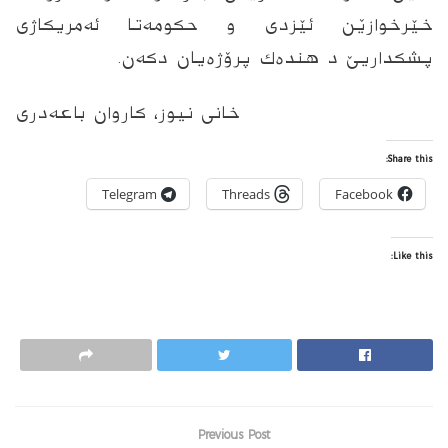
خێرخوازێن ئێزدی و حکومەتا ئەمریکاژى
پشكداریێ د هنده‌ك پرۆژه‌یان دكه‌ن.
خانی نیوز، کاروان باعەدری
Share this:
Telegram
Threads
Facebook
Like this:
Previous Post