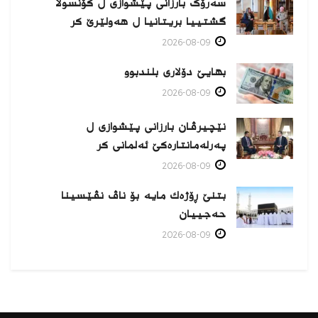
سەرۆک بارزانی پێشوازی ل کۆنسولا
گشتییا بریتانیا ل هەولێرێ كر
2026-08-09
بهایێ دۆلاری بلندبوو
2026-08-09
نێچیرڤان بارزانی پێشوازی ل
پەرلەمانتارەكێ ئەلمانی كر
2026-08-09
بتنێ ڕۆژەك مایە بۆ ناڤ نڤێسینا
حەجییان
2026-08-09