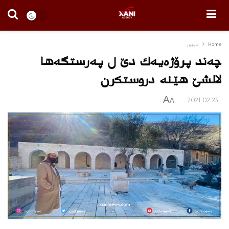
Home
ئابوور
چەند پرۆژەیەك دێ ل پەرستگەها
لالشێ هێنە دروستکرن
A
2021-02-23
A