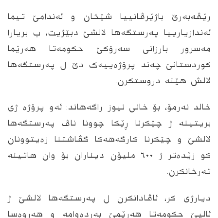
رێڤەبەرێ باژێرڤانییا شێخان و ئەندامێ تیما
ئەندازیارییا پەرستگەها لالشێ دبێژیت، ب بریارا
مەسرور بارزانی سەرۆکێ حکومەتا هەرێما
کوردستانێ چەند پرۆژەییەک دێ ل پەرستگەها
لالش هێنە دروستکرن.
خالد نەرمۆ، بۆ خانی نیوز راگەهاند: ئەو پرۆژە ژى
بریتینه‌ ژ چێکرنا ڕێکا چوونا ناڤ پەرستگەها
لالشێ و چێکرنا کارگەهەکا گڤاشتنا زەیتوونان
کو زێدەتر ژ ٦٠٠ ملیۆن دیناران بۆ وان هاتینە
ته‌رخانكرن.
دیارژی کر، ئاڤادانکرن ل پەرستگەها لالشێ ژ
ئالیێ حکومەتا هەرێمێ بەردەوامە و هه‌روه‌سا