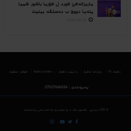
یاریزانەكێ کورد ل کۆریا باشور شییا
پلەیا دووێ ب دەستڤە بینیت
2026-08-05
دھوك TV
روژناما ئەڤرۆ
رادیۆیا دهۆك
Radio Garden
كوڤارا سڤۆره‌
پەیوەندی : 07507464554
© 2021
دیزاین - هه‌موو ماف ژ بۆ مالپه‌رێ ئاژانسا خانی پاراستینه‌.