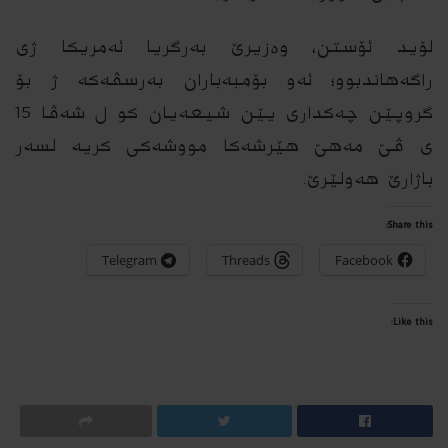
لۆید ئۆستن، وه‌زیرێ به‌رگریا ئه‌مریكا ژی
راگه‌هاندبوو؛ ئه‌و بۆمبه‌باران به‌رسڤه‌كه‌ ژ بۆ
گروپێن چه‌كدارى یێن شیعه‌یان كو ل شه‌ڤا 15
ى ڤێ مه‌هێ هێرشه‌كا مووشه‌كى كریه‌‌ لسه‌ر
باژارێ هه‌ولێرێ.
Share this:
Telegram
Threads
Facebook
Like this: