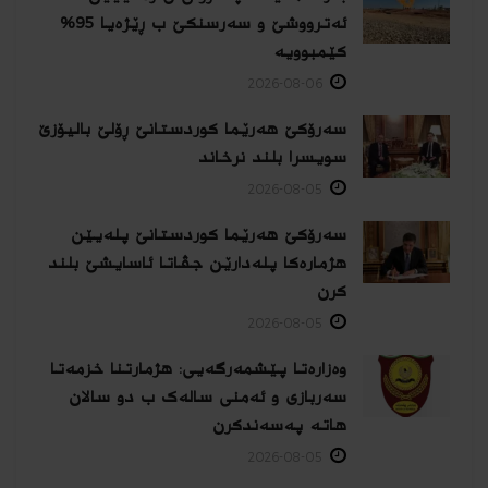
ئەترووشێ و سەرسنكێ ب ڕێژەیا 95%
كێمبوویە
2026-08-06
سەرۆکێ هەرێما کوردستانێ ڕۆلێ بالیۆزێ
سویسرا بلند نرخاند
2026-08-05
سەرۆکێ هەرێما کوردستانێ پلەیێن
هژمارەكا پلەدارێن جڤاتا ئاسایشێ بلند
كرن
2026-08-05
وەزارەتا پێشمەرگەیی: هژمارتنا خزمەتا
سەربازی و ئەمنی سالەک ب دو سالان
هاتە پەسەندكرن
2026-08-05