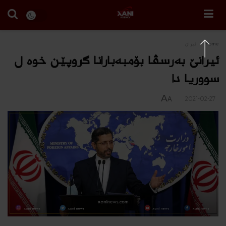
Home
ئیران
ئیرانێ به‌رسڤا بۆمبه‌بارانا‌ گروپێن خوه‌ ل
سووریا دا
A
2021-02-27
A