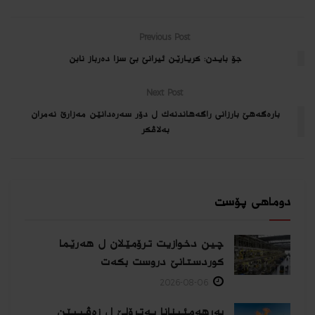
Previous Post
جۆ بایدن: كریارێن ئیرانێ بێ سزا ده‌رباز نابن
Next Post
باره‌گه‌هێ بارزانی راگه‌هاندنه‌ك ل دۆر سه‌ره‌دانێن مه‌زارێ نه‌مران
به‌لاڤكر
دوماهی پۆست
چین دخوازیت ترۆمێلان ل هەرێما
كوردستانێ دروست بكەت
2026-08-06
بەرهەمئینانا په‌ترۆلێ ل زه‌ڤییێن