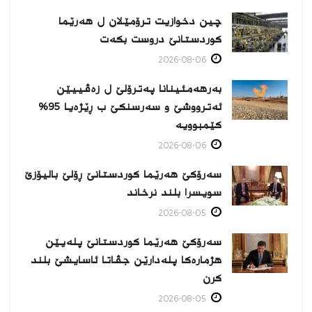
چین دخوازیت ترۆمێلان ل هەرێما
كوردستانێ دروست بكەت
2026-08-06
بەرهەمئینانا په‌ترۆلێ ل زه‌ڤییێن
ئەترووشێ و سەرسنكێ ب ڕێژەیا 95%
كێمبوویە
2026-08-06
سەرۆکێ هەرێما کوردستانێ ڕۆلێ بالیۆزێ
سویسرا بلند نرخاند
2026-08-05
سەرۆکێ هەرێما کوردستانێ پلەیێن
هژمارەكا پلەدارێن جڤاتا ئاسایشێ بلند
كرن
2026-08-05