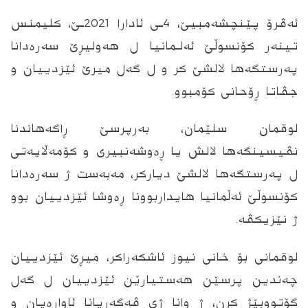
ئەڤرۆ پێنچشەمبیێ، 4ـی ئادارا 2021ـێ، کلیمنس
تینەر کۆنسوڵێ ئەلـمانیا ل هەولیڕێ سەرەدانا
پەرستگەها لالشێ کر و ل گەل میرێ ئێزدییان و
جڤاتا ڕۆحانی کۆمبوو.
لوقمان سلێمان، بەرپرسێ ڕاگەهاندنا
نڤیسینگەها لالش یا ڕەوشەنبیری و کۆمەڵایەتی
ل پەرستگەها لالشێ دیارکر، مەبەست ژ سەرەدانا
کۆنسوڵێ ئەڵمانیا هایداربوونا ڕەوشا ئێزدییان بوو
ژ نێزیکڤە.
لوقمانی بۆ خانی نیوز ئاشکەراکر، میڕێ ئێزدییان
چەندین پرسێن هەستیارێن ئێزدییان ل گەل
گۆتووبێژ کرن، ژ وانا ژی ڤەگەڕیانا ئاوارەیان و