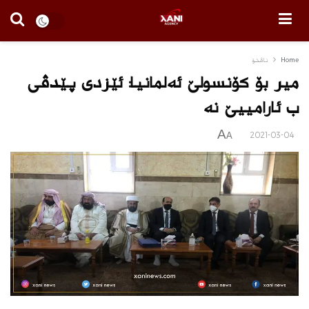
Home
ناڤخۆ
میر بۆ كۆنسولێ ئه‌لمانیا: ئێزدى پێدڤی
ب ئارامییێ نه‌
A
2021-03-04
A