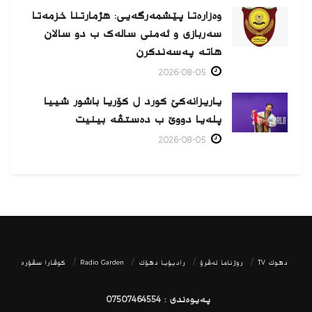
وەزارەتا پێشمەرگەیی: هژمارتنا خزمەتا
سەربازی و ئەمنی سالەک ب دو سالان
هاتە پەسەندكرن
2026-08-05
یاریزانەكێ کورد ل کۆریا باشور شییا
پلەیا دووێ ب دەستڤە بینیت
2026-08-05
دھوك TV
روژناما ئەڤرۆ
رادیۆیا دهۆك
Radio Garden
كوڤارا سڤۆره‌
پەیوەندی : 07507464554