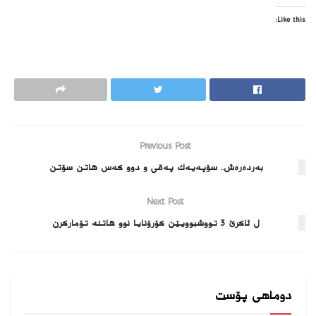
Like this:
Previous Post
به‌رده‌ره‌ش.. سۆپه‌یه‌ك په‌قى و دوو كه‌س هاتن سۆتن
Next Post
ل ئاکرێ 3 تووشبوویێن کۆرۆنایا نوو هاتنە تۆمارکرن
دوماهی پۆست