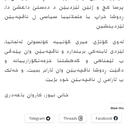
پرسا کچ و ژنێن ئێزدیێن د دەستێ داعشێ دا،
ڕەوشا خراپ یا ململانییا سیاسی ل ناڤچەیێن
ئێزدینشین.
ئەوی گۆتژی: میری گۆتییه‌ كۆنسولێ ئه‌لمانیا،
ئێزدی ئاینەکی بریندارە و ناڤچەیێن وان پێدڤى
ب ئێمناهی و گەهشتنا خزمەتگۆزارییانە و
دڤێت ڕەوشا ناڤچەیێن وان ئارام ببیت، و خەلک
ب ئارامى ل نافچەیێن خوه‌ بژیت.
خانی نیوز، کاروان باعەدری
Share this:
Telegram
Threads
Facebook