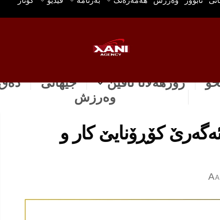
انی
ئابوور
وه‌رزش
هه‌مه‌ره‌نگ
بەرنامە
ڤیدیۆ
گۆتار
خۆ
رۆژهه‌لاتا ناڤین
جیهانی
دەق 
وه‌رزش
ه‌گه‌رێ كۆڕۆنایێ كار و
A
A