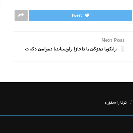
Tweet
Next Post
زانكۆیا دهۆكێ یا داخازا راوستاندنا ده‌وامێ دكه‌ت
كوڤارا سڤۆره‌