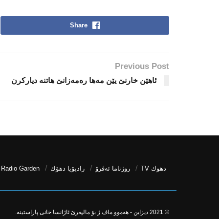
Share
Previous Post
ئاهێن خارنێ یێن مەها رەمەزانێ هاتنە دیارکرن
دھوك TV
روژناما ئەڤرۆ
رادیۆیا دهۆك
Radio Garden
© 2021
دیزاین - هه‌موو ماف ژ بۆ مالپه‌رێ ئاژانسا خانی پاراستینه‌.