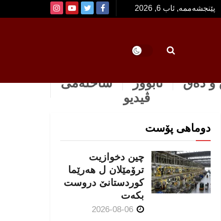
پێنجشەممە, ئاب 6, 2026
و دەق
ئابوور
ساخله‌می
ڤیدیو
دوماهی پۆست
چین دخوازیت
ترۆمێلان ل هەرێما
كوردستانێ دروست
بكەت
2026-08-06