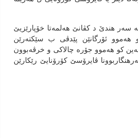
‌‌ سه‌ر هندێ د كڤانێ هەلمەتا خۆپارێزیێ
هه‌موو ئۆرگانێن پێدڤى ب سێكتەرێن
دكەین كو هەموو جۆرە چالاكی و خرڤه‌بوون
ا بەرهنگاربوونا ڤایرۆسێ كۆرۆنایێ رێكارێن