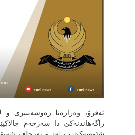
ئه‌ڤرۆ، وەزارەتا ره‌وشه‌نبیری و 
راگه‌هاندنه‌كێ دا سه‌رجه‌م چالاك
شێوەیەكێ ب له‌ز و بەرچاڤ شەپۆله‌