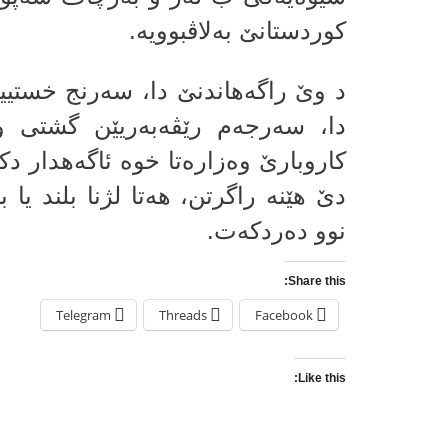
كوردستانێ به‌لاڤبوویه‌.
د وێ راگه‌هاندنێ دا، سه‌رنج خستییه
دا، سەرجەم رێڤەبەریێن گشتی و 
كاروبارێ وەزارەتا خوه‌ ئاگه‌هدار 
دێ هێنه‌‌ راگرتن، هه‌تا لژنا بلند ی
نوو ده‌ردكه‌ت.
Share this:
Telegram
Threads
Facebook
Like this: