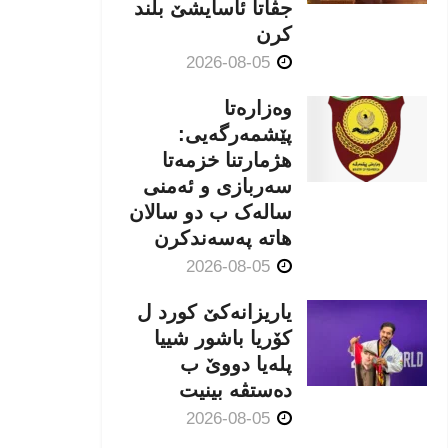
جڤاتا ئاسایشێ بلند
كرن
2026-08-05
وەزارەتا
پێشمەرگەیی:
هژمارتنا خزمەتا
سەربازی و ئەمنی
سالەک ب دو سالان
هاتە پەسەندكرن
2026-08-05
یاریزانەكێ کورد ل
کۆریا باشور شییا
پلەیا دووێ ب
دەستڤە بینیت
2026-08-05