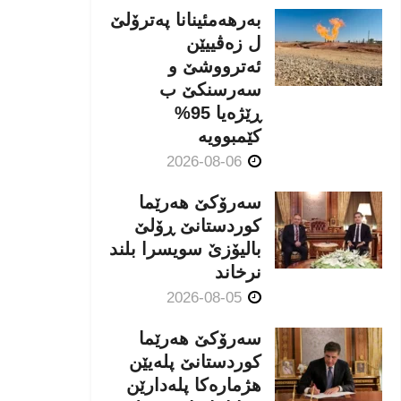
بەرهەمئینانا په‌ترۆلێ
ل زه‌ڤییێن
ئەترووشێ و
سەرسنكێ ب
ڕێژەیا 95%
كێمبوویە
2026-08-06
سەرۆکێ هەرێما
کوردستانێ ڕۆلێ
بالیۆزێ سویسرا بلند
نرخاند
2026-08-05
سەرۆکێ هەرێما
کوردستانێ پلەیێن
هژمارەكا پلەدارێن