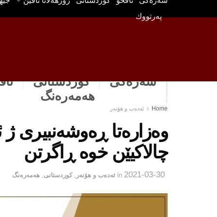
سه‌ره‌كی
ناڤخۆ
كوردستانى
رۆژهه‌لاتا ناڤین
جیه
په‌رتووك
سەرەکی
كوردستانى
ناڤ
هه‌مه‌ره‌نگ
Home
ئه‌ده‌ب و هۆنه‌ر
وەزارەتا ڕه‌وشه‌نبیری ژ ئ
چالاكیێن خوه‌ ڕاگرتن
2021-03-30
in
ئه‌ده‌ب و هۆنه‌ر
,
كوردستانى
,
هه‌مه‌ره‌نگ