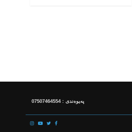
پەیوەندی : 07507464554