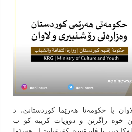
لاوان یا حكومەتا هەرێما كوردستانێ، د
یێن خوه‌ راگرتن و دووپات كرییه‌ كو‌ ب
كا دیتر یا ڤایرۆسێ كۆرۆنایێ ل هەرێما