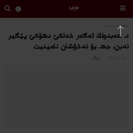
Home
ساخله‌می
د. عه‌بدوللا: ئه‌گه‌ر خه‌لكێ دهۆكێ پێگیر
نه‌بن، جهـ بۆ نه‌خۆشان نا‌مینیت
A
2021-04-05
A