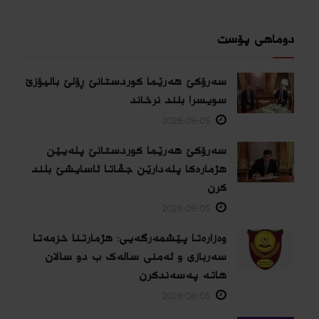
دوماهی پۆست
سەرۆکێ هەرێما کوردستانێ ڕۆلێ بالیۆزێ
سویسرا بلند نرخاند
2026-08-05
سەرۆکێ هەرێما کوردستانێ پلەیێن
هژمارەكا پلەدارێن جڤاتا ئاسایشێ بلند
كرن
2026-08-05
وەزارەتا پێشمەرگەیی: هژمارتنا خزمەتا
سەربازی و ئەمنی سالەک ب دو سالان
هاتە پەسەندكرن
2026-08-05