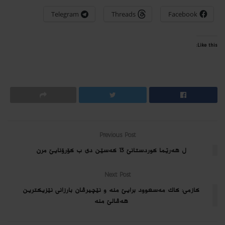
Telegram
Threads
Facebook
Like this:
Previous Post
ل هه‌رێما كوردستانێ 13 كه‌سێن دی ب كۆرۆنایێ مرن
Next Post
كازمى: كاك مه‌سعوود برایێ منه‌ و نێچیرڤان بارزانى نێزیكترین
هه‌ڤالێ منه‌