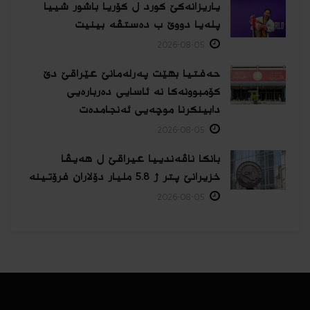
یاریزانەكێ کورد ل کۆریا باشور شییا
پلەیا دووێ ب دەستڤە بینیت
2026-08-05
حەفتیا بهێت پەرلەمانێ عێراقێ دێ
کۆمبوونەکا نە ئاسایی دەربارەیی
دابینکرنا موچەیی ئەنجامدەت
2026-08-05
بانکا ناڤەندییا عیراقێ ل هەیڤا
خزیرانێ پتر ژ 5.8 ملیار دۆلاران فرۆتینە
2026-08-05