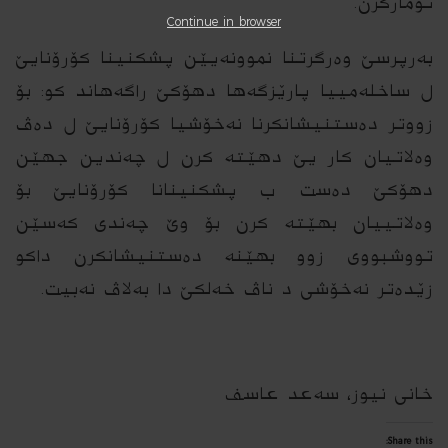
تۆماركرن.
Continue in browser
به‌رپرسێ‌ وه‌رگرتنا نموونه‌یێن پشكنینا كۆرۆنایێ‌
ل ساخله‌مییا پارێزگه‌ها دهۆكێ‌ راگه‌هاند كو: بۆ
زووتر ده‌ستنیشانكرنا نه‌خۆشیا كۆرۆنایێ‌ ل ده‌ڤ
وه‌لاتیان كار یێ‌ دهێته‌ كرن ل چه‌ندین جهێن
دهۆكێ‌ ده‌ست ب پشكنینانا كۆرۆنایێ‌ بۆ
وه‌لاتییان بهێته‌ كرن بۆ وێ‌ چه‌ندی كه‌سێن
تووشبووی زوو بهێنه‌ ده‌ستنیشانكرن داكو
زێده‌تر نه‌خۆشی د ناڤ خه‌لكێ‌ دا به‌لاڤ نه‌بیت.
خانی نیوز، سه‌عد عاسف
Share this: