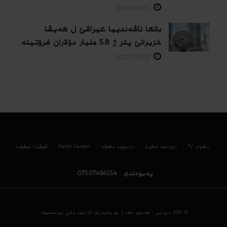
2026-08-05
بانکا ناڤەندییا عیراقێ ل هەیڤا
خزیرانێ پتر ژ 5.8 ملیار دۆلاران فرۆتینە
2026-08-05
دھوك TV
روژناما ئەڤرۆ
رادیۆیا دهۆك
Radio Garden
كوڤارا سڤۆره‌
پەیوەندی : 07507464554
© 2021
دیزاین - هه‌موو ماف ژ بۆ مالپه‌رێ ئاژانسا خانی پاراستینه‌.