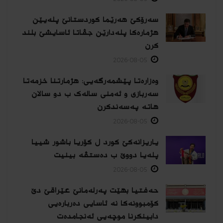
سەرۆکێ هەرێما کوردستانێ پلەیێن
هژمارەكا پلەدارێن جڤاتا ئاسایشێ بلند
كرن
2026-08-05
وەزارەتا پێشمەرگەیی: هژمارتنا خزمەتا
سەربازی و ئەمنی سالەک ب دو سالان
هاتە پەسەندكرن
2026-08-05
یاریزانەكێ کورد ل کۆریا باشور شییا
پلەیا دووێ ب دەستڤە بینیت
2026-08-05
حەفتیا بهێت پەرلەمانێ عێراقێ دێ
کۆمبوونەکا نە ئاسایی دەربارەیی
دابینکرنا موچەیی ئەنجامدەت