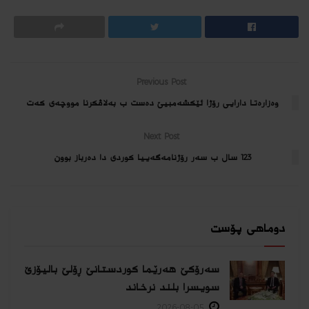
Previous Post
وه‌زاره‌تا دارایی رۆژا ئێكشه‌مبیێ ده‌ست ب به‌لاڤكرنا مووچه‌ی كه‌ت
Next Post
123 سال ب سه‌ر رۆژنامه‌گه‌ییا كوردى دا ده‌رباز بوون
دوماهی پۆست
سەرۆکێ هەرێما کوردستانێ ڕۆلێ بالیۆزێ
سویسرا بلند نرخاند
2026-08-05