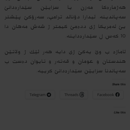
هه‌ژماره‌كا مه‌زن یا سزایێن سێداره‌دانێ
سه‌پاندینه‌. ئیدارا دۆنالد ترامپ، سه‌رۆكێ پێشتر
یێ ئه‌مریكا ژى دده‌مێ كیمتر ژ شه‌ش مه‌هان دا
10 كه‌س ل سێداره‌داینه‌.
ئاماژه‌ ب وێ یه‌كێ ژى دایه‌ هه‌ر ئێك ژ ولاتێن
هندستان و عومان و قه‌ته‌ر و تایوان ده‌ست ب
سه‌پاندنا سزایێن سێداره‌دانێ كرییه‌.
Share this:
Telegram
Threads
Facebook
Like this: