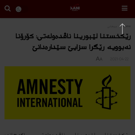
Home
جیهانی
رێكخستنا لێبورینا ناڤده‌وله‌تى: كۆرۆنا
نه‌بوویه‌ رێگرا سزایێ سێداره‌دانێ
A
2021-04-22
A