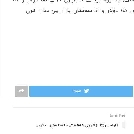
بهایێ په‌ترۆلێ ئه‌ڤرۆ رۆژا دوشه‌مبی داكه‌فت، په‌ترۆلا برێنت د بازارى دا ب 66 دۆلار و 67
كرن.
Tweet
Next Post
ئامەد.. رێژا بێكاریێ گەهشتیه‌ ئاسته‌كێ ب ترس