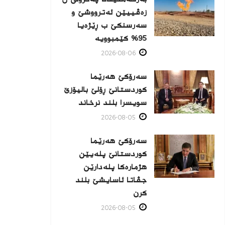
زه‌ڤییێن ئەترووشێ و
سەرسنكێ ب ڕێژەیا
95% كێمبوویە
2026-08-06
سەرۆکێ هەرێما
کوردستانێ ڕۆلێ بالیۆزێ
سویسرا بلند نرخاند
2026-08-05
سەرۆکێ هەرێما
کوردستانێ پلەیێن
هژمارەكا پلەدارێن
جڤاتا ئاسایشێ بلند
كرن
2026-08-05