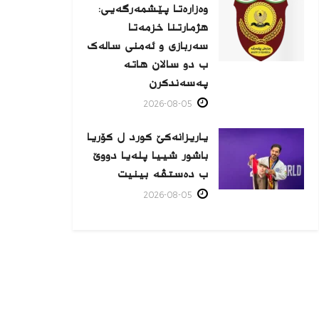
وەزارەتا پێشمەرگەیی:
هژمارتنا خزمەتا
سەربازی و ئەمنی سالەک
ب دو سالان هاتە
پەسەندكرن
2026-08-05
یاریزانەكێ کورد ل کۆریا
باشور شییا پلەیا دووێ
ب دەستڤە بینیت
2026-08-05