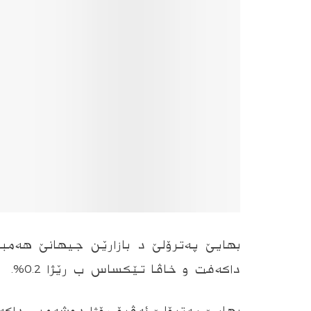
داكه‌فت و خاڤا تێكساس ب رێژا 0.2‌%.