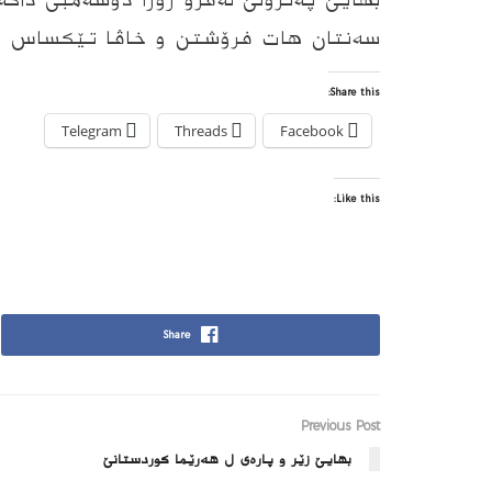
سه‌نتان هات فرۆشتن و خاڤا تێكساس ب 63 دۆلار و 51 سه‌نتان بازار پێ هات 
Share this:
Telegram
Threads
Facebook
Like this:
Share
Previous Post
بهایێ زێر و پاره‌ى ل هه‌رێما كوردستانێ