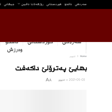
سه‌ره‌كی
ناڤخۆ
كوردستانى
رۆژهه‌لاتا ناڤین
جیهانی
ئ
سەرەکی
كوردستانى
ناڤخۆ
وه‌رزش
Home
ئابوور
بهایێ په‌ترۆلێ داكه‌فت
A
2021-05-03
in
ئابوور
A