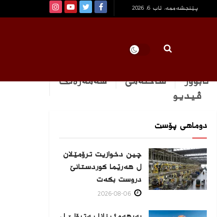
پێنجشەممە, ئاب 6, 2026
ئابوور
ساخله‌می
هه‌مه‌ره‌نگ
ڤیدیو
دوماهی پۆست
چین دخوازیت ترۆمێلان
ل هەرێما كوردستانێ
دروست بكەت
2026-08-06
بەرهەمئینانا په‌ترۆلێ ل