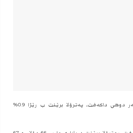
بهایێ په‌ترۆلێ د بازارێن جیهانێ هه‌مبه‌ر دوهى داكه‌فت، په‌ترۆلا برێنت ب رێژا 0.9%