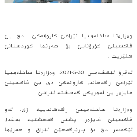
وه‌زاره‌تا ساخله‌مییا ئێراقێ كاروانه‌كێ دێ یێ
ڤاكسینێ كۆرۆنایێ بۆ هه‌رێما كوردستانێ
هنێریت .
ئه‌ڤرۆ ئێكشه‌مبى 30-5-2021، وه‌زاره‌تا ساخله‌مییا
ئێراقێ راگه‌هاند، كاروانه‌كێ دى یێ ڤاكسینێ
فایزه‌ر یێ ئه‌مریكى گه‌هشته‌ ئێراقێ .
وه‌زاره‌تا ساخله‌مییێ راگه‌هاندییه‌ ژى، ئه‌و
ڤاكسینێ فایزه‌ر، پشتى گه‌هشتیه‌ به‌غدا،
ئێكسه‌ر دێ بۆ پارێزگه‌هێن ئێراق و هه‌رێما