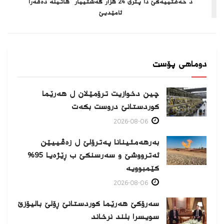
د حەفتییەکێ دا پترى 24 هزار گەشتییار هاتینە دەڤەرا
ئامێدیێ
دوماهی پۆست
چین دخوازیت ترۆمێلان ل هەرێما
كوردستانێ دروست بكەت
2026-08-06
بەرهەمئینانا په‌ترۆلێ ل زه‌ڤییێن
ئەترووشێ و سەرسنكێ ب ڕێژەیا 95%
كێمبوویە
2026-08-06
سەرۆکێ هەرێما کوردستانێ ڕۆلێ بالیۆزێ
سویسرا بلند نرخاند