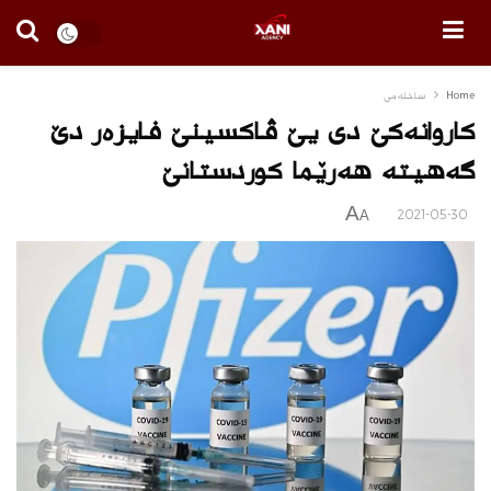
Home
ساخله‌می
كاروانه‌كێ دى یێ ڤاكسینێ فایزه‌ر دێ
گه‌هیته‌ هه‌رێما كوردستانێ
A
2021-05-30
A