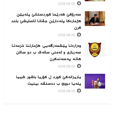
2026-08-05
سەرۆکێ هەرێما کوردستانێ پلەیێن
هژمارەكا پلەدارێن جڤاتا ئاسایشێ بلند
كرن
2026-08-05
وەزارەتا پێشمەرگەیی: هژمارتنا خزمەتا
سەربازی و ئەمنی سالەک ب دو سالان
هاتە پەسەندكرن
2026-08-05
یاریزانەكێ کورد ل کۆریا باشور شییا
پلەیا دووێ ب دەستڤە بینیت
2026-08-05