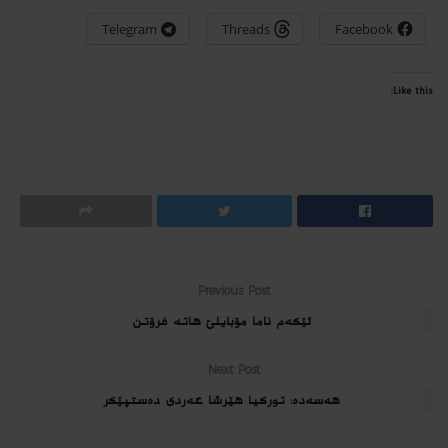
Telegram
Threads
Facebook
Like this:
Previous Post
ئێكه‌م ناما مۆبایلێ هاته‌ فرۆتن
Next Post
هه‌سه‌ده‌: توركیا هێرشا عه‌ردی ده‌ستپێكر