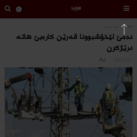
Home
كوردستانى
ده‌مێ لێخۆشبوونا قەرێن كارەبێ هاته‌
درێژكرن
A
2021-12-22
A