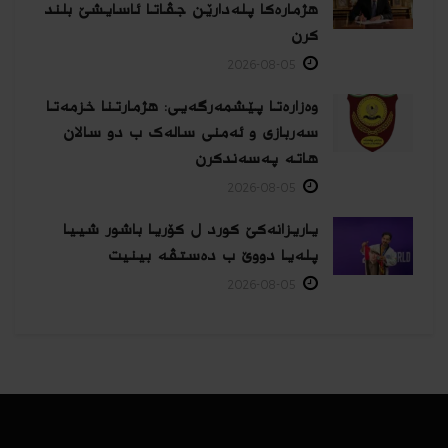
هژمارەكا پلەدارێن جڤاتا ئاسایشێ بلند
كرن
2026-08-05
وەزارەتا پێشمەرگەیی: هژمارتنا خزمەتا
سەربازی و ئەمنی سالەک ب دو سالان
هاتە پەسەندكرن
2026-08-05
یاریزانەكێ کورد ل کۆریا باشور شییا
پلەیا دووێ ب دەستڤە بینیت
2026-08-05