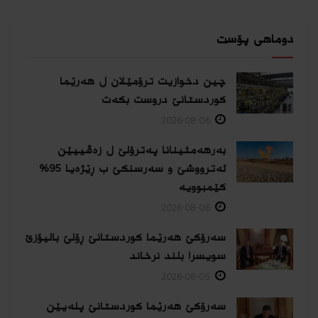
دوماهی پۆست
چین دخوازیت ترۆمێلان ل هەرێما
كوردستانێ دروست بكەت
2026-08-06
بەرهەمئینانا په‌ترۆلێ ل زه‌ڤییێن
ئەترووشێ و سەرسنكێ ب ڕێژەیا 95%
كێمبوویە
2026-08-06
سەرۆکێ هەرێما کوردستانێ ڕۆلێ بالیۆزێ
سویسرا بلند نرخاند
2026-08-05
سەرۆکێ هەرێما کوردستانێ پلەیێن