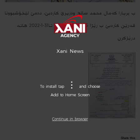
ب بریارا كه‌مال محمد سالح وه‌زیرێ كاره‌بێ، ده‌مێ لێخۆشبوونا
قه‌رێن كاره‌بێ ب رێژا 15% بۆ وه‌لاتیان تا31-1-2022 هاته‌
درێژكرن.
Xani News
To install tap
and choose
Add to Home Screen
Continue in browser
Share this: