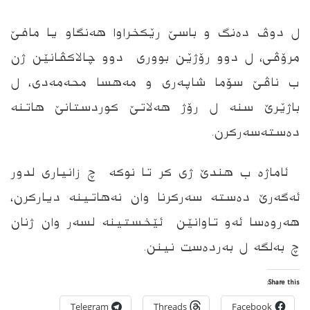
ل دوڤ ده‌نگ و باسێ رێكخراوا هه‌نگاو یا مافێ
مرۆڤى، ل دوو رۆژێن بوورى دوو چالاكڤانێن ژن
ب ناڤێ سۆما شاپەری و مەهسا محەمەدی، ل
باژێرێ سنه‌ ل رۆژ هه‌لاتێ كوردستانێ هاتنه‌
ده‌سته‌سه‌ركرن.
ئاماژه‌ ب هندێ ژى كر تا نوكه‌ چ زانیارى لدور
ئه‌گه‌رێ ده‌سته‌ سه‌ركرنا وان نه‌هاتینه‌ دیاركرن،
هه‌روه‌سا ئه‌و تاوانێن ئێخستینه‌ لسه‌ر وان ژنان
چ به‌لگه‌ ل به‌رده‌ست نینن.
Share this:
Telegram
Threads
Facebook