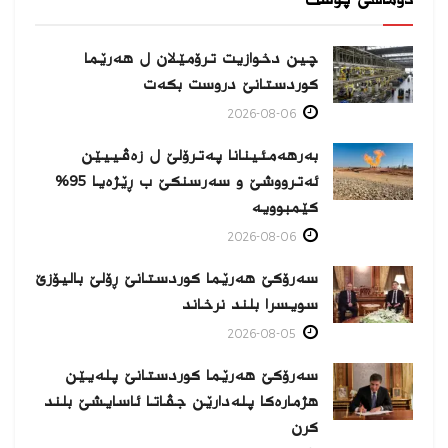
دوماهی پۆست
چین دخوازیت ترۆمێلان ل هەرێما
كوردستانێ دروست بكەت
2026-08-06
بەرهەمئینانا په‌ترۆلێ ل زه‌ڤییێن
ئەترووشێ و سەرسنكێ ب ڕێژەیا 95%
كێمبوویە
2026-08-06
سەرۆکێ هەرێما کوردستانێ ڕۆلێ بالیۆزێ
سویسرا بلند نرخاند
2026-08-05
سەرۆکێ هەرێما کوردستانێ پلەیێن
هژمارەكا پلەدارێن جڤاتا ئاسایشێ بلند
كرن