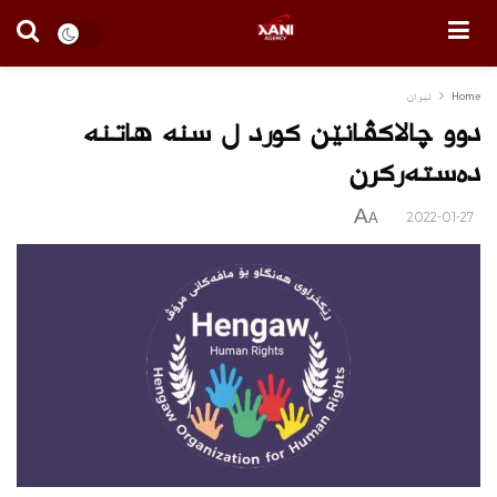
Home
ئیران
دوو چالاكڤانێن كورد ل سنه‌ هاتنه‌
ده‌سته‌ركرن
A
2022-01-27
A