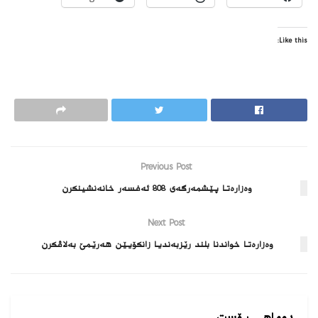
Like this:
Previous Post
وەزارەتا پێشمەرگەی 808 ئەفسەر خانەنشینکرن
Next Post
وه‌زاره‌تا خواندنا بلند رێزبه‌ندیا زانكۆیێن هه‌رێمێ به‌لاڤكرن