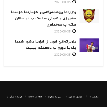
2026-08-05
وەزارەتا پێشمەرگەیی: هژمارتنا خزمەتا
سەربازی و ئەمنی سالەک ب دو سالان
هاتە پەسەندكرن
2026-08-05
یاریزانەكێ کورد ل کۆریا باشور شییا
پلەیا دووێ ب دەستڤە بینیت
2026-08-05
دھوك TV
روژناما ئەڤرۆ
رادیۆیا دهۆك
Radio Garden
كوڤارا سڤۆره‌