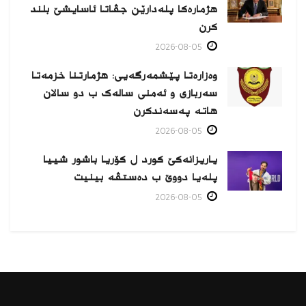
هژمارەكا پلەدارێن جڤاتا ئاسایشێ بلند
كرن
2026-08-05
وەزارەتا پێشمەرگەیی: هژمارتنا خزمەتا
سەربازی و ئەمنی سالەک ب دو سالان
هاتە پەسەندكرن
2026-08-05
یاریزانەكێ کورد ل کۆریا باشور شییا
پلەیا دووێ ب دەستڤە بینیت
2026-08-05