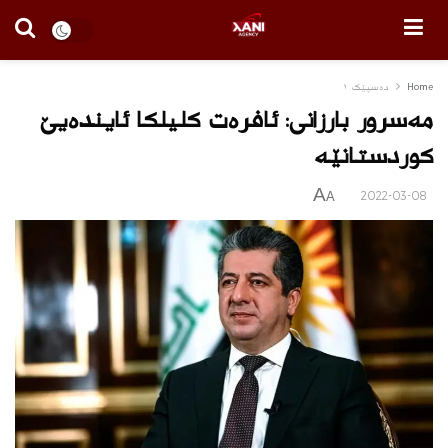
Home
دەسپێک ١
مه‌سرور بارزانی: ئافره‌ت كلیلكا ئاینده‌یێ
كوردستانێه
A
2022-03-08
A