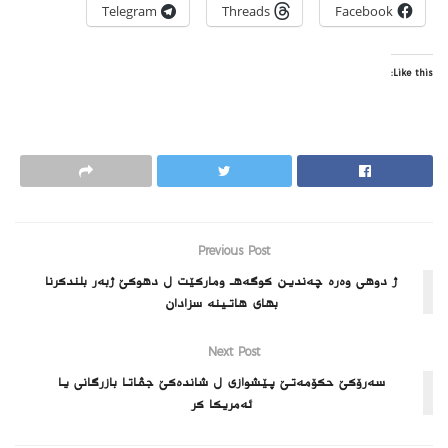
Telegram
Threads
Facebook
Like this:
Previous Post
ژ دوهی وه‌ره‌ چه‌ندین كوگه‌هـ وماركێت ل دهوكێ ژبه‌ر بلندكرنا
بهای هاتینه‌ سزادان
Next Post
سه‌رۆكێ حكۆمه‌تێ پێشوازى ل شانده‌كێ جڤاتا بازرگانى یا
ئه‌مریكا كر