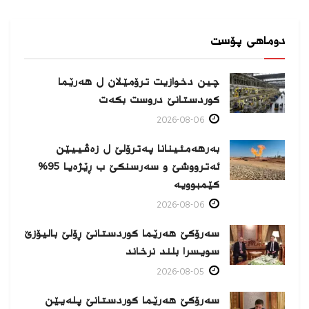
دوماهی پۆست
چین دخوازیت ترۆمێلان ل هەرێما
كوردستانێ دروست بكەت
2026-08-06
بەرهەمئینانا په‌ترۆلێ ل زه‌ڤییێن
ئەترووشێ و سەرسنكێ ب ڕێژەیا 95%
كێمبوویە
2026-08-06
سەرۆکێ هەرێما کوردستانێ ڕۆلێ بالیۆزێ
سویسرا بلند نرخاند
2026-08-05
سەرۆکێ هەرێما کوردستانێ پلەیێن