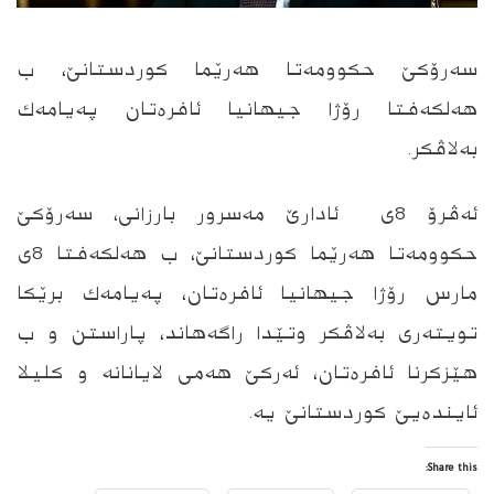
سه‌رۆكێ حكوومه‌تا هه‌رێما كوردستانێ، ب
هه‌لكه‌فتا رۆژا جیهانیا ئافره‌تان په‌یامه‌ك
به‌لاڤكر.
ئه‌ڤرۆ 8ى ئادارێ مه‌سرور بارزانى، سه‌رۆكێ
حكوومه‌تا هه‌رێما كوردستانێ، ب هه‌لكه‌فتا 8ى
مارس رۆژا جیهانیا ئافره‌تان، په‌یامه‌ك برێكا
تویته‌ری به‌لاڤكر وتێدا راگه‌هاند، پاراستن و ب
هێزكرنا ئافره‌تان، ئه‌ركێ هه‌می لایانانه‌ و كلیلا
ئاینده‌یێ كوردستانێ یه‌.
Share this: