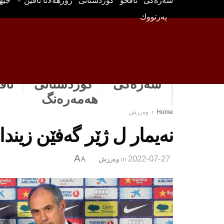
سه‌ره‌كی
ناڤخۆ
كوردستانى
رۆژهه‌لاتا ناڤین
جیه
په‌رتووك
سەرەکی
كوردستانى
ناڤ
هه‌مه‌ره‌نگ
Home
وه‌رزش
نه‌یمار ل ژێر گه‌فێن زیندا
A
2022-07-27
in
وه‌رزش
A