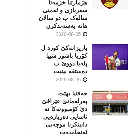
هژمارتنا خزمەتا
سەربازی و ئەمنی
سالەک ب دو سالان
هاتە پەسەندكرن
2026-08-05
یاریزانەكێ کورد ل
کۆریا باشور شییا
پلەیا دووێ ب
دەستڤە بینیت
2026-08-05
حەفتیا بهێت
پەرلەمانێ عێراقێ
دێ کۆمبوونەکا نە
ئاسایی دەربارەیی
دابینکرنا موچەیی
ئەنجامدەت