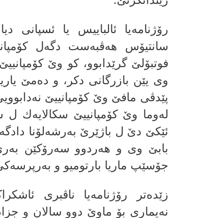
سانتیۆس هه‌ڤبه‌ست دگه‌ل كۆمپانیی
فوتبۆلێ گرێدابوو، كو وێ كۆمپانییێ 
وى یێن بازرگانى دكر، و ده‌مێ یاریك
پێدڤى مافێ وێ كۆمپانییێ نه‌دابوویێ 
ئێكێ دێ ل باژێرێ به‌رشه‌لۆنا دادگه‌ه
بابێ وى‌ و هه‌ردوو سه‌رۆكێن به‌رێ
جۆسێپ ماریا بارتومیو و به‌رپرسه‌كێ
زێده‌تر رۆژنامه‌یا ناڤبرى ئاشكر