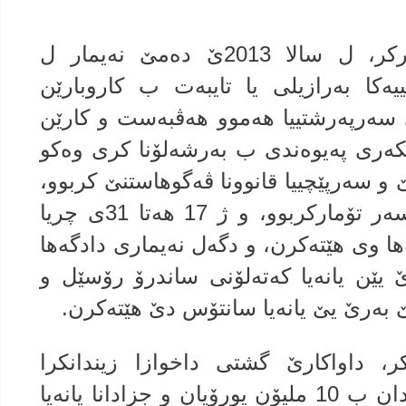
رۆژنامه‌یا ئالباییس یا ئسپانی دیاركر، ل سالا 2013ێ ده‌مێ نه‌یمار ل
ه‌كا به‌رازیلى یا تایبه‌ت ب كاروبارێن
سه‌رپه‌رشتییا هه‌موو هه‌ڤبه‌ست و كارێن
ه‌رى په‌یوه‌ندى ب به‌رشه‌لۆنا كرى وه‌كو
و سه‌رپێچییا قانوونا ڤه‌گوهاستنێ كربوو،
له‌وما وێ كۆمپانییێ سكالایه‌ك ل سه‌ر تۆماركربوو، و ژ 17 هه‌تا 31ى چریا
ا وى هێته‌كرن، و دگه‌ل نه‌یمارى دادگه‌ها
 یێن یانه‌یا كه‌ته‌لۆنى ساندرۆ رۆسێل و
 به‌رێ یێ یانه‌یا سانتۆس دێ هێته‌كرن.
اكر، داواكارێ گشتى داخوازا زیندانكرا
نه‌یمارى بۆ ماوێ دوو سالان و جزادان ب 10 ملیۆن یورۆیان و جزادانا یانه‌یا