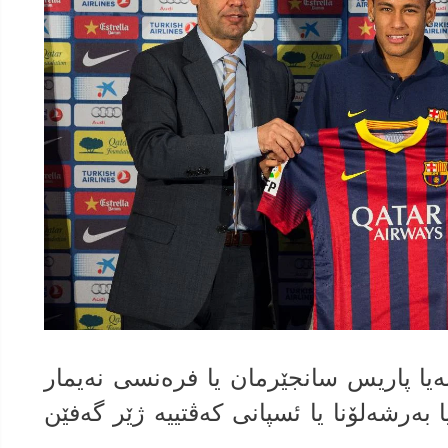
نه‌یا پاریس سانجێرمان یا فره‌نسى نه‌یمار
 به‌رشه‌لۆنا یا ئسپانی كه‌ڤتییه‌ ژێر گه‌فێن