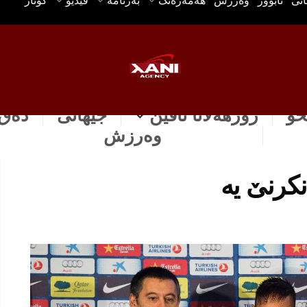
انی
ئابوور
وه‌رزش
هه‌مه‌ره‌نگ
بەرنامە
ڤیدیۆ
گۆتار
خۆ
رۆژهه‌لاتا ناڤین
جیهانی
دەق 
وه‌رزش
نكرنێ یه‌