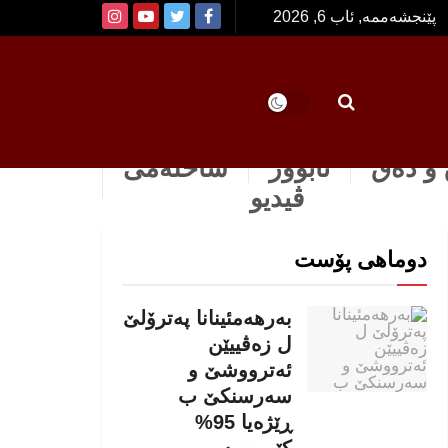
پێنجشەممە, ئاب 6, 2026
و دەق
ئابوور
ساخله‌می
ڤیدیو
دوماهی پۆست
بەرهەمئینانا په‌ترۆلێ
ل زه‌ڤییێن
ئەترووشێ و
سەرسنكێ ب
ڕێژەیا 95%