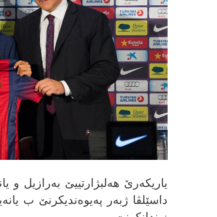
یاریكه‌رێ هه‌لبژارتییێ به‌رازیل و یا
داسێلڤا ژبه‌ر په‌یوه‌ندیكرنێ ب یانه‌یا
زیندانكرنێ.