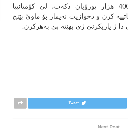
به‌رشه‌لۆنا ب هه‌شت ملیۆن و 400 هزار یورۆیان دكه‌ت، لێ كۆمپانییا
تییه‌ كرن و دخوازیت نه‌یمار بۆ ماوێ پێنج
 دا ژ یاریكرنێ ژى بهێته‌ بێ به‌هركرن.
Tweet
Next Post