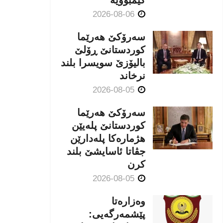
كێمبوویە
2026-08-06
سەرۆکێ هەرێما
کوردستانێ ڕۆلێ
بالیۆزێ سویسرا بلند
نرخاند
2026-08-05
سەرۆکێ هەرێما
کوردستانێ پلەیێن
هژمارەكا پلەدارێن
جڤاتا ئاسایشێ بلند
كرن
2026-08-05
وەزارەتا
پێشمەرگەیی: