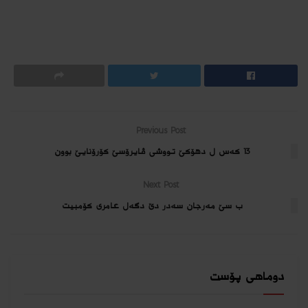
Previous Post
13 کەس ل دهۆکێ تووشی ڤایرۆسێ کۆرۆنایێ بوون
Next Post
ب سێ مه‌رجان سه‌در دێ دگه‌ل عامرى كۆمبیت
دوماهی پۆست