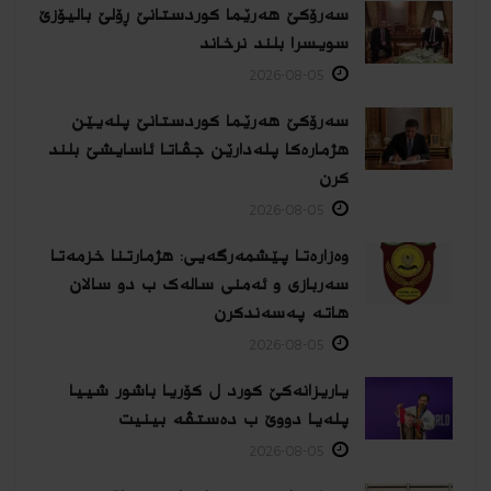
سەرۆکێ هەرێما کوردستانێ ڕۆلێ بالیۆزێ
سویسرا بلند نرخاند
2026-08-05
سەرۆکێ هەرێما کوردستانێ پلەیێن
هژمارەكا پلەدارێن جڤاتا ئاسایشێ بلند
كرن
2026-08-05
وەزارەتا پێشمەرگەیی: هژمارتنا خزمەتا
سەربازی و ئەمنی سالەک ب دو سالان
هاتە پەسەندكرن
2026-08-05
یاریزانەكێ کورد ل کۆریا باشور شییا
پلەیا دووێ ب دەستڤە بینیت
2026-08-05