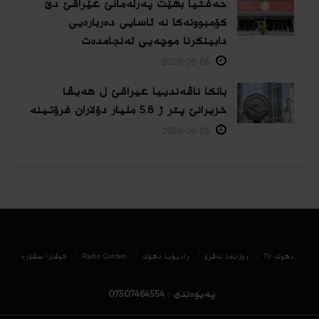
حەفتیا بهێت پەرلەمانێ عێراقێ دێ
کۆمبوونەکا نە ئاسایی دەربارەیی
دابینکرنا موچەیی ئەنجامدەت
2026-08-05
بانکا ناڤەندییا عیراقێ ل هەیڤا
خزیرانێ پتر ژ 5.8 ملیار دۆلاران فرۆتینە
2026-08-05
دھوك TV
روژناما ئەڤرۆ
رادیۆیا دهۆك
Radio Garden
كوڤارا سڤۆره‌
پەیوەندی : 07507464554