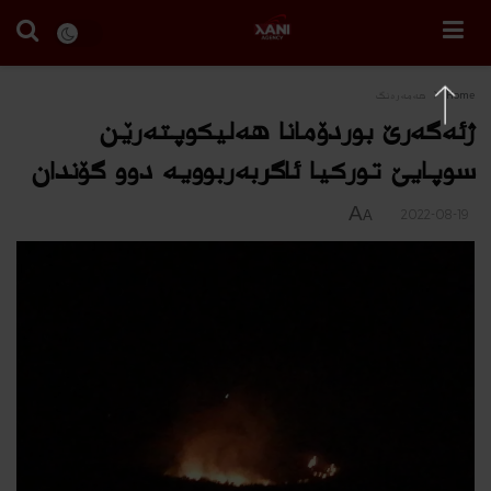
Home
هه‌مه‌ره‌نگ
ژئەگەرێ بوردۆمانا هەلیکوپتەرێن
سوپایێ تورکیا ئاگربەربوویە دوو گۆندان
A
2022-08-19
A