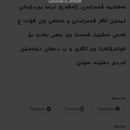
Continue in browser
نەهاتیە ڤەمراندن، ژئەگەرێ ترسا بوردۆمانێ
تیمێن ئاگر ڤەمراندنێ و خەلکێ وان گۆندا چ
کەس نەشێت قەستا وی جهی بکەت بۆ
کونترۆلکرنا وی ئاگری و ب دەهان دونەمێن
ئەردی دهێنە سوتن.
Share this:
Telegram
Threads
Facebook
Like this: