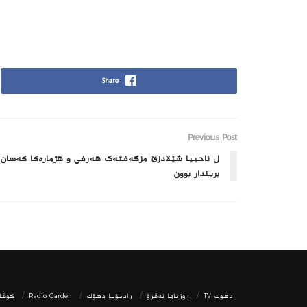
Share
Previous Post
ل ناحییا شێلادزێ مزگەفتەک هەرفی و هژمارەکا کەسان
بریندار بوون
دھوك TV
روژناما ئەڤرۆ
رادیۆیا دهۆك
Radio Garden
كوڤار