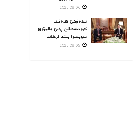
2026-08-06
سەرۆکێ هەرێما
کوردستانێ ڕۆلێ بالیۆزێ
سویسرا بلند نرخاند
2026-08-05