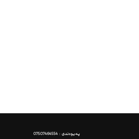
پەیوەندی : 07507464554