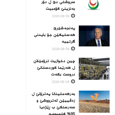
سروشتی دێ ل دۆر
بەنزینێ كۆمبیت
2026-08-09
پەنجەشێرێ
هەستیكێن جۆ بایدنی
گرتییە
2026-08-09
چین دخوازیت ترۆمێلان
ل هەرێما كوردستانێ
دروست بكەت
2026-08-06
بەرهەمئینانا په‌ترۆلێ ل
زه‌ڤییێن ئەترووشێ و
سەرسنكێ ب ڕێژەیا
95% كێمبوویە