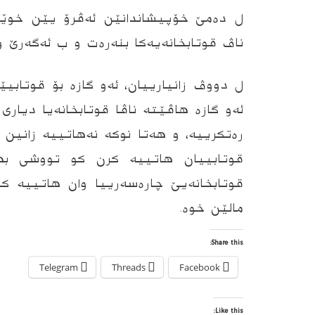
ل ده‌مێ خۆپیشاندانێن ئه‌ڤرۆ یێن خوێند
ناڤ قوتابخانه‌یه‌كا بنه‌ره‌ت و ب ئه‌گه‌رێ وێ ساخله‌مییا 0
ل دووڤ زانیارییان، ئه‌و گازه‌ بۆ قوتابیێ
ئه‌و گازه‌ هاڤێته‌ ناڤا قوتابخانه‌یا دیارى
ره‌تكرییه‌، و هه‌تا نوكه‌ نه‌هاتییه‌ زانین
قوتابییان هاتییه‌ كرن كو تووشى به
قوتابخانه‌یێ چاره‌سه‌رییا وان هاتییه‌ كر
مالێن خوه‌.
Share this:
Telegram
Threads
Facebook
Like this: