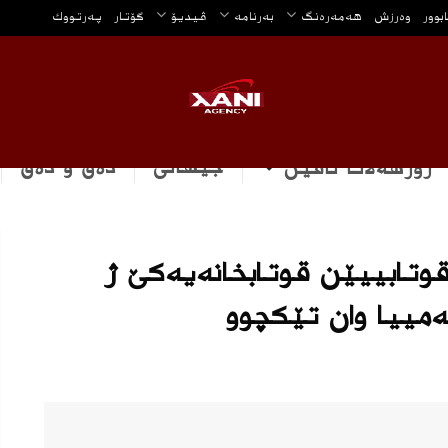
ابوور
وه‌رزش
هه‌مه‌ره‌نگ
بەرنامە
ڤیدیۆ
گۆتار
په‌رتووك
جیهانی
دەق و دەق
رۆژهه‌لاتا ناڤین
‌وارهاتنا سلێمانییێ : 100 قوتابییێن قوتابخانه‌یه‌كێ ژ
ه‌مییا وان تێكچوو