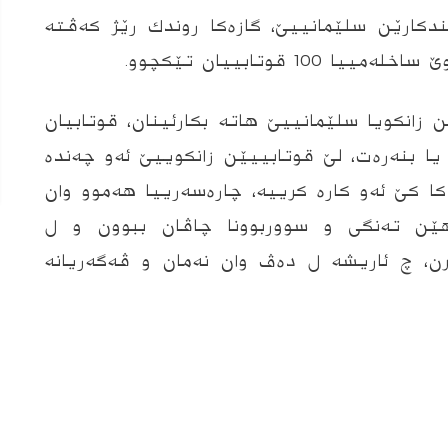
كارێن سلێمانییێ، گازه‌كا روندك رێژ كه‌ڤته‌
10 قوتابییان تێكچوو.
ن زانكویا سلێمانییێ هاته‌ بكارئینان، قوتابیان
 یا بنه‌ره‌ت، لێ قوتابییێن زانكوییێ ئه‌و چه‌نده‌
 كا كێ ئه‌و كاره‌ كرییه‌، چاره‌سه‌رییا هه‌موو وان
ێن ته‌نگى و سووربوونا چاڤان ببوون و ل
ن، چ ئاریشه‌ ل ده‌ڤ وان نه‌مان و ڤه‌گه‌ریانه‌