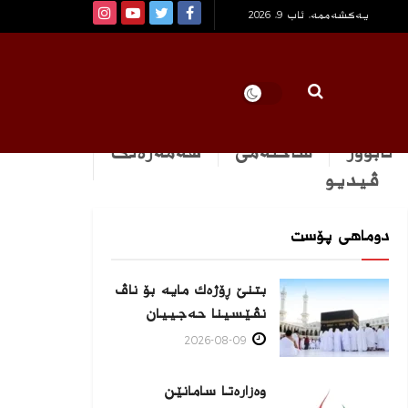
یەکشەممە, ئاب 9, 2026
ئابوور
ساخله‌می
هه‌مه‌ره‌نگ
ڤیدیو
دوماهی پۆست
بتنێ ڕۆژەك مایە بۆ ناڤ
نڤێسینا حەجییان
2026-08-09
وەزارەتا سامانێن