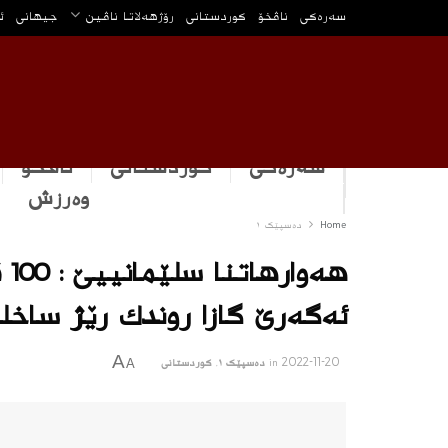
سه‌ره‌كی
ناڤخۆ
كوردستانى
رۆژهه‌لاتا ناڤین
جیهانی
ئ
سەرەکی
كوردستانى
ناڤخۆ
وه‌رزش
Home
دەسپێک ١
هه
ئه‌گه‌رێ گازا روندك رێژ ساخل
A
2022-11-20
in
دەسپێک ١
,
كوردستانى
A