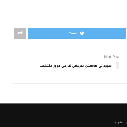
Tweet
Next Post
سوودانی کەسێن نێزیکی کازمی دوور دئێخیت
ا سڤۆره‌