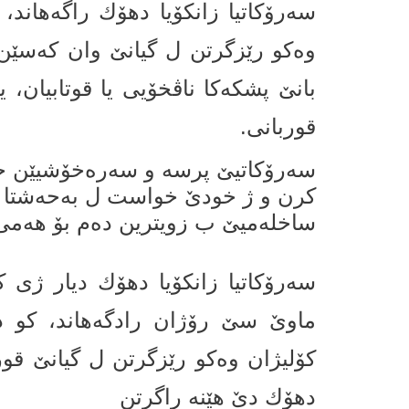
سەرۆكاتیا زانكۆیا دهۆك راگه‌هاند
وەکو رێزگرتن ل گیانێ‌ وان كەسێن 
بانێ پشكەکا ناڤخۆیی یا قوتابیان، 
قوربانی.
سه‌رۆكاتیێ پرسە و سەرەخۆشیێن خۆ
كرن و ژ خودێ خواست ل بەحەشتا خۆ
ساخلەمیێ ب زویترین دەم بۆ هەمی
سەرۆكاتیا زانكۆیا دهۆك دیار ژى ك
ماوێ سێ رۆژان رادگەهاند، كو د 
كۆلیژان وەكو رێزگرتن ل گیانێ قورب
دهۆك دێ هێنە راگرتن