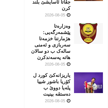
جڤاتا ئاسایشێ بلند
كرن
2026-08-05
وەزارەتا
پێشمەرگەیی:
هژمارتنا خزمەتا
سەربازی و ئەمنی
سالەک ب دو سالان
هاتە پەسەندكرن
2026-08-05
یاریزانەكێ کورد ل
کۆریا باشور شییا
پلەیا دووێ ب
دەستڤە بینیت
2026-08-05