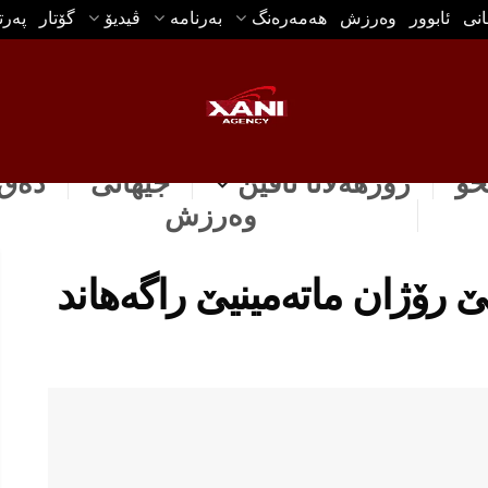
انی
ئابوور
وه‌رزش
هه‌مه‌ره‌نگ
بەرنامە
ڤیدیۆ
گۆتار
په‌ر
خۆ
رۆژهه‌لاتا ناڤین
جیهانی
دەق 
وه‌رزش
 رۆژان ماتەمینیێ راگەهاند