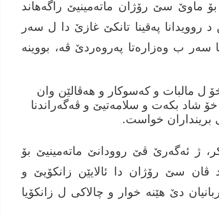
، بۆ ماوێ سێ رۆژان ماتەمینیێ راگەهاند
د روویدانا پەقینا تانكێ غازێ دا ل سەر
یا سەر ب وەزارەتا پەروەردێ ڤە، بووینە
 ل مالبات و كەسوكار و هەڤالێن وان
 شاد بكەت و سلامەتیێ و ڤەگەراندنا
 برینداران خواست.
ر، ژ ئه‌گه‌رێ ڤێ روودانێ ماتەمینیێ بۆ
ڤان سێ رۆژان دا ئالایێن زانكۆیێ و
انیان دێ هێنە خوار و چالاكی ل زانكۆیا