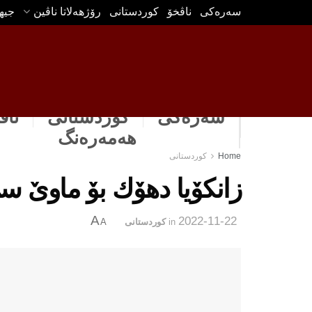
سه‌ره‌كی
ناڤخۆ
كوردستانى
رۆژهه‌لاتا ناڤین
جیه
سەرەکی
كوردستانى
ناڤ
هه‌مه‌ره‌نگ
Home
كوردستانى
زانكۆیا دهۆك بۆ ماوێ سێ
A
2022-11-22
in
كوردستانى
A