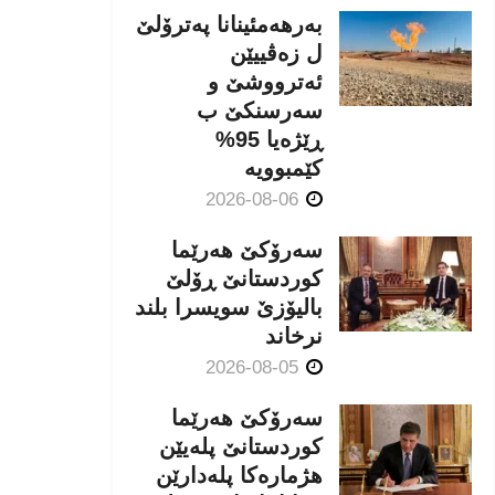
بەرهەمئینانا په‌ترۆلێ
ل زه‌ڤییێن
ئەترووشێ و
سەرسنكێ ب
ڕێژەیا 95%
كێمبوویە
2026-08-06
سەرۆکێ هەرێما
کوردستانێ ڕۆلێ
بالیۆزێ سویسرا بلند
نرخاند
2026-08-05
سەرۆکێ هەرێما
کوردستانێ پلەیێن
هژمارەكا پلەدارێن