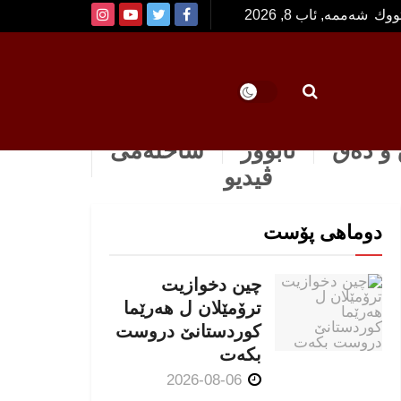
تووك
شەممە, ئاب 8, 2026
و دەق
ئابوور
ساخله‌می
ڤیدیو
دوماهی پۆست
چین دخوازیت
ترۆمێلان ل هەرێما
كوردستانێ دروست
بكەت
2026-08-06