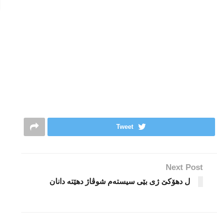
Tweet
Next Post
ل دهۆكێ ژی بێی سیسته‌م شوڤاژ دهێته‌ دانان