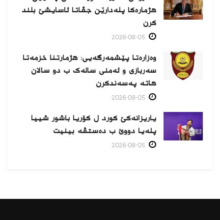
هژمارەكا پلەدارێن جڤاتا ئاسایشێ بلند
كرن
2026-08-05
وەزارەتا پێشمەرگەیی: هژمارتنا خزمەتا
سەربازی و ئەمنی سالەک ب دو سالان
هاتە پەسەندكرن
2026-08-05
یاریزانەكێ کورد ل کۆریا باشور شییا
پلەیا دووێ ب دەستڤە بینیت
2026-08-05