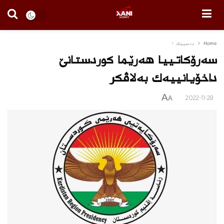
Home
دەسپێک ١
سه‌رۆكاتییا هه‌رێما كوردستانێ
داخۆیانییه‌ك به‌لاڤكر
A
2022-11-28
A