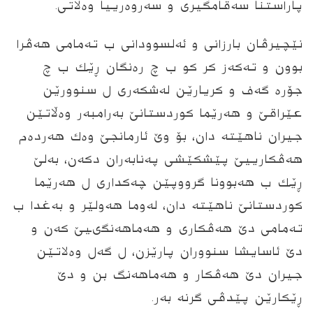
پاراستنا سه‌قامگيرى و سه‌روه‌ريیا وه‌لاتی.
نێچيرڤان بارزانى و ئه‌لسوودانى ب ته‌مامی هه‌ڤرا
بوون و ته‌كه‌ز كر كو ب‌ چ ره‌نگان ڕێك‌ ب‌ چ
جۆره‌ گه‌ف‌ و كریارێن له‌شكه‌رى ل‌ سنوورێن
عێراقێ و هه‌رێما كوردستانێ به‌رامبه‌ر وه‌ڵاتێن
جیران ناهێته‌ دان، بۆ وێ ئارمانجێ وه‌ك هه‌رده‌م
هه‌ڤكارییێ پێشكێشی په‌نابه‌ران دكه‌ن، به‌لێ
ڕێك ب هه‌بوونا گرووپێن چه‌كداری ل هه‌رێما
كوردستانێ ناهێته‌ دان، له‌وما‌ هه‌ولێر و به‌غدا ب
ته‌مامى دێ هه‌ڤكارى و هه‌ماهه‌نگىیێ كه‌ن و
دێ ئاسايشا سنووران پارێزن، ل ‌گه‌ل وه‌لاتێن
جیران دێ هه‌ڤكار و هه‌ماهه‌نگ بن و دێ
ڕێكارێن پێدڤی گرنه‌ به‌ر.