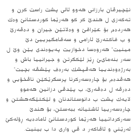
نێچيرڤان بارزانى هه‌وو ئالی پشت راست كرن و
ته‌كه‌زی ل هندێ كر كو‌‌ هه‌رێما كوردستانێ وه‌ك
هه‌رده‌م بۆ عێراقێ و وه‌لاتێن جیران و ده‌ڤه‌رێ
و ب‌ فاكته‌رێ ئارامى و سه‌قامگيرییێ دێ
مینیت” هه‌روه‌سا دخوازیت په‌يوه‌ندی یێن وێ ل
سه‌ر بنه‌ماىێ ڕێز لێكگرتن و جیرانییا باش و
به‌رژه‌وه‌نديیا هه‌ڤپشك به‌ره‌ف پێشڤه‌ بچیت”
هه‌ڤده‌م بۆ چارەسەركرنا پرسگرێكێن ناڤخۆیی و
دەرڤه‌ ل ده‌ڤه‌رێ، ب پێدڤی دزانین هەموو
لایەك پشت ب دانوستاندنان و لێکتێگه‌هشتن و
چاره‌سه‌رییا ئاشتیانه‌ ببه‌ستن، بۆ هندێ
سەركرداتییا هەرێما كوردستانێ ئامادەیە ڕۆله‌كێ
ئه‌رێنی و ئاڤاكه‌ر د ڤی واری دا ب بینیت.