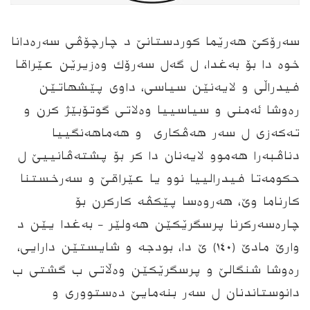
سه‌رۆکێ هه‌رێما کوردستانێ د چارچۆڤی سه‌ره‌دانا
خوه‌ دا بۆ به‌غدا، ل گه‌ل سه‌رۆك وه‌زيرێن عێراقا
فیدراڵی و لايه‌نێن‌ سياسی، داوی پێشهاتێن
ره‌وشا ئه‌منى و سياسيیا وه‌لاتی گوتۆبێژ كرن و
ته‌كه‌زی ل سه‌ر هه‌ڤكاری‌ و هه‌ماهه‌نگيیا
دناڤبه‌را هه‌موو لايه‌نان دا كر بۆ پشته‌ڤانییێ ل‌
حكومه‌تا فيدراليیا نوو یا عێراقێ و سه‌رخستنا
كارناما وێ، هه‌روه‌سا پێكڤه‌ ‌كاركرن بۆ
چاره‌سه‌ركرنا پرسگرێكێن هه‌ولێر – به‌غدا یێن د
وارێ‌ مادێ (١٤٠) ێ دا، بودجه‌ و شایستێن‌ دارایی،
ره‌وشا شنگالێ و پرسگرێكێن وه‌ڵاتی ب ‌گشتی ب
دانوستاندنان‌ ل ‌سه‌ر بنه‌مایێ ده‌ستووری و