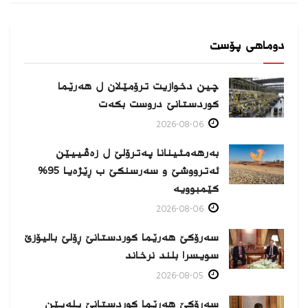
دوماهی پۆست
چین دخوازیت ترۆمێلان ل هەرێما
كوردستانێ دروست بكەت
2026-08-06
بەرهەمئینانا په‌ترۆلێ ل زه‌ڤییێن
ئەترووشێ و سەرسنكێ ب ڕێژەیا 95%
كێمبوویە
2026-08-06
سەرۆکێ هەرێما کوردستانێ ڕۆلێ بالیۆزێ
سویسرا بلند نرخاند
2026-08-05
سەرۆکێ هەرێما کوردستانێ پلەیێن