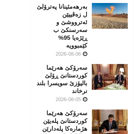
بەرهەمئینانا په‌ترۆلێ
ل زه‌ڤییێن
ئەترووشێ و
سەرسنكێ ب
ڕێژەیا 95%
كێمبوویە
2026-08-06
سەرۆکێ هەرێما
کوردستانێ ڕۆلێ
بالیۆزێ سویسرا بلند
نرخاند
2026-08-05
سەرۆکێ هەرێما
کوردستانێ پلەیێن
هژمارەكا پلەدارێن