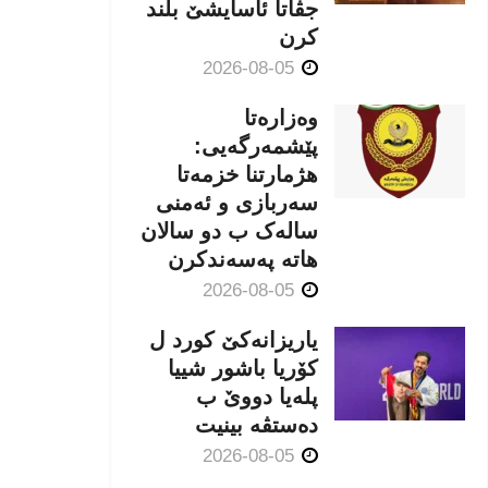
جڤاتا ئاسایشێ بلند
كرن
2026-08-05
وەزارەتا
پێشمەرگەیی:
هژمارتنا خزمەتا
سەربازی و ئەمنی
سالەک ب دو سالان
هاتە پەسەندكرن
2026-08-05
یاریزانەكێ کورد ل
کۆریا باشور شییا
پلەیا دووێ ب
دەستڤە بینیت
2026-08-05