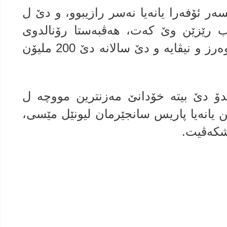
سه‌ر ئۆفه‌را یانه‌یا نه‌سر رازیبوو، و دێ ل
 ب رێزێن وێ كه‌ت، هه‌ڤبه‌ستا رۆنالدوى
دگه‌ل یانه‌یا سعوودى بۆ ماوێ دوو وه‌رز و نیڤایه‌ و دێ سالانه‌ دێ 200 ملیۆن
دۆ دێ بیته‌ خۆدانێ مه‌زنترین مووچه‌ ل
 یانه‌یا پاریس سانجێرمان لیونێل مێسى،
ێشكه‌ڤیت.