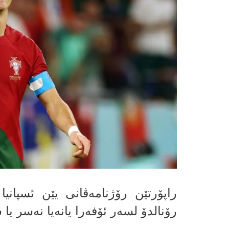
راپۆرتێن رۆژنامه‌ڤانى یێن ئسپانیا
رۆنالدۆ لسه‌ر ئۆفه‌را یانه‌یا نه‌سر ی