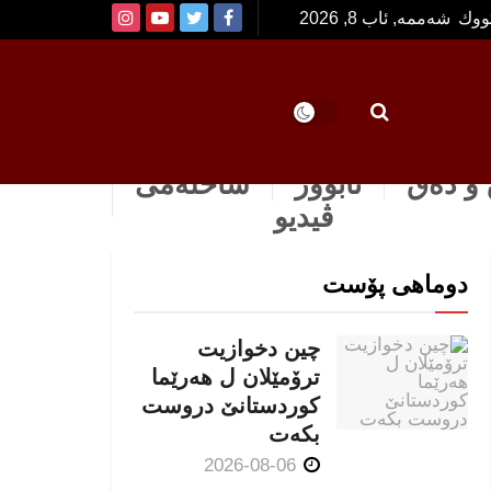
تووك
شەممە, ئاب 8, 2026
و دەق
ئابوور
ساخله‌می
ڤیدیو
دوماهی پۆست
چین دخوازیت
ترۆمێلان ل هەرێما
كوردستانێ دروست
بكەت
2026-08-06