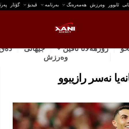
انی
ئابوور
وه‌رزش
هه‌مه‌ره‌نگ
بەرنامە
ڤیدیۆ
گۆتار
په‌ر
خۆ
رۆژهه‌لاتا ناڤین
جیهانی
دەق 
وه‌رزش
ه‌یا نه‌سر رازیبوو