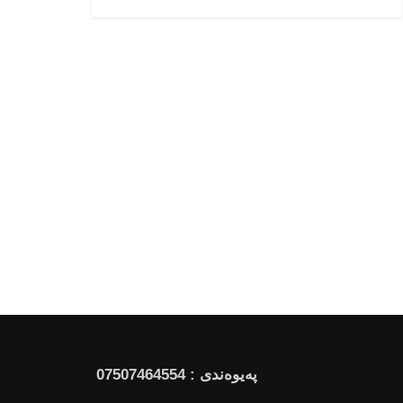
پەیوەندی : 07507464554