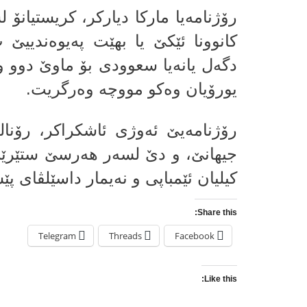
رۆژنامه‌یا ماركا دیاركر، كریستیانۆ ل
كانوونا ئێكێ یا بهێت په‌یوه‌ندییێ
یورۆیان وه‌كو مووچه‌ وه‌رگریت.
رۆژنامه‌یێ ئه‌وژى ئاشكراكر، رۆنال
جیهانێ، و دێ لسه‌ر هه‌رسێ ستێرێن
كیلیان ئێمباپى و نه‌یمار داسێلڤاى پ
Share this:
Telegram
Threads
Facebook
Like this: