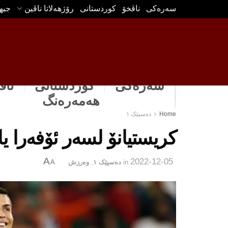
سه‌ره‌كی
ناڤخۆ
كوردستانى
رۆژهه‌لاتا ناڤین
جیه
سەرەکی
كوردستانى
ناڤ
هه‌مه‌ره‌نگ
Home
دەسپێک ١
كریستیانۆ لسه‌ر ئۆفه‌را یان
A
2022-12-05
in
دەسپێک ١
,
وه‌رزش
A