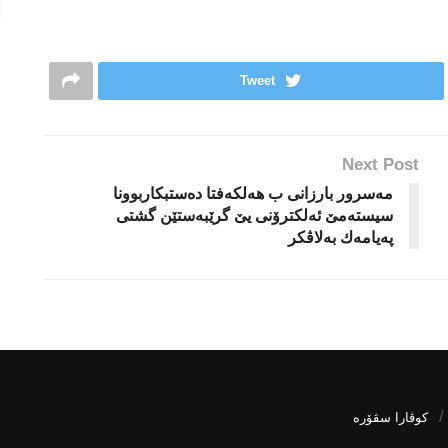
Tweet
Next Post
مەسرور بارزانی ب هه‌لكه‌فتا دەستبکاربوونا
سیسته‌مێ ئەلکترۆنی یێ گرێبەستێن گشتی
پەیامه‌ك بەلاڤكر
كوڤارا سڤۆره‌