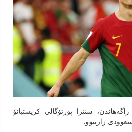
 راگه‌هاندن، ستێرا پورتۆگالى كریستیانۆ
ا سعوودى رازیبوو.