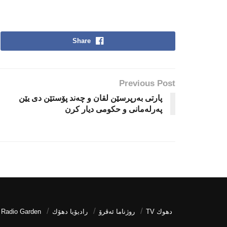
Share
Previous Post
پارتی بەرپرسێن لقان و چەند پۆستێن دی یێن
پەرلەمانی و حکومی دیار كرن
دھوك TV
روژناما ئەڤرۆ
رادیۆیا دهۆك
Radio Garden