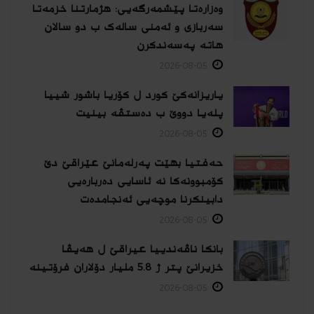
وەزارەتا پێشمەرگەیی: هژمارتنا خزمەتا
سەربازی و ئەمنی سالەک ب دو سالان
هاتە پەسەندكرن
2026-08-05
یاریزانەكێ کورد ل کۆریا باشور شییا
پلەیا دووێ ب دەستڤە بینیت
2026-08-05
حەفتیا بهێت پەرلەمانێ عێراقێ دێ
کۆمبوونەکا نە ئاسایی دەربارەیی
دابینکرنا موچەیی ئەنجامدەت
2026-08-05
بانکا ناڤەندییا عیراقێ ل هەیڤا
خزیرانێ پتر ژ 5.8 ملیار دۆلاران فرۆتینە
2026-08-05