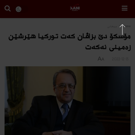
Home
جیهانی
مۆسكۆ دێ بزاڤان كه‌ت توركیا هێرشێن
زه‌مینى نه‌كه‌ت
A
2022-12-13
A