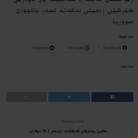
هێرشێن زه‌مینى نه‌كه‌ته‌ لسه‌ر باكوورێ
سووریا.
Share this:
Telegram
Threads
Facebook
Like this:
Previous Post
بهایێ په‌ترۆلێ گه‌هشته‌ زێده‌تر ژ 78 دۆلاران