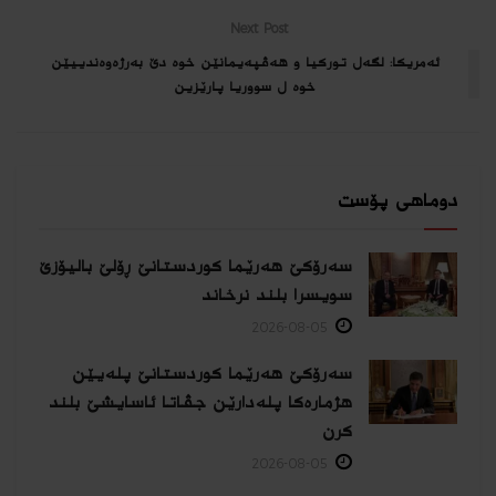
Next Post
ئەمریكا: لگەل توركیا و هەڤپەیمانێن خوە دێ بەرژەوەندییێن
خوە ل سووریا پارێزین
دوماهی پۆست
سەرۆکێ هەرێما کوردستانێ ڕۆلێ بالیۆزێ
سویسرا بلند نرخاند
2026-08-05
سەرۆکێ هەرێما کوردستانێ پلەیێن
هژمارەكا پلەدارێن جڤاتا ئاسایشێ بلند
كرن
2026-08-05