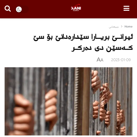
Home
جیهانی
ئیرانــێ بریــارا سێدارەدانێ بۆ سێ
کــەسێن دی دەرکــر
A
2023-01-09
A