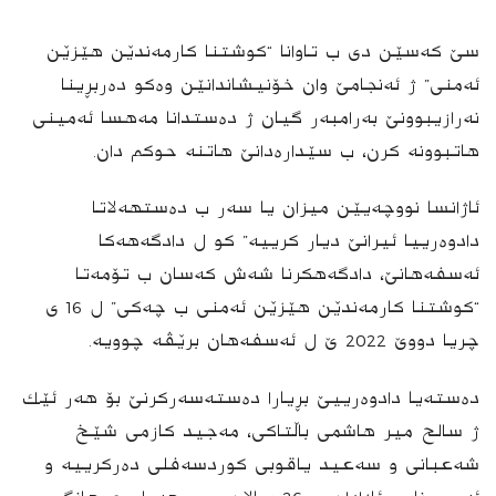
سێ کەسێن دی ب تاوانا “کوشتنا کارمەندێن هێزێن
ئەمنی” ژ ئه‌نجامێ وان خۆنیشاندانێن وەکو دەربڕینا
نه‌رازیبوونێ بەرامبەر گیان ژ دەستدانا مەهسا ئەمینی
هاتبوونه‌ كرن، ب سێدارەدانێ هاتنه‌ حوکم دان.
ئاژانسا نووچه‌یێن میزان یا سەر ب دەستهه‌لاتا
دادوەرییا ئیرانێ دیار كرییه‌” كو ل دادگه‌هه‌كا
ئەسفەهانێ، دادگه‌هکرنا شەش کەسان ب تۆمەتا
“کوشتنا کارمەندێن هێزێن ئەمنی ب چەکی” ل 16 ی
چریا دووێ 2022 ێ ل ئەسفەهان برێڤە چوویە.
دەستەیا دادوەرییێ بڕیارا دەسته‌سه‌رکرنێ بۆ هەر ئێك
ژ سالح میر هاشمی باڵتاکی، مەجید کازمی شێخ
شەعبانی و سەعید یاقوبی کوردسەفلی دەرکرییە و