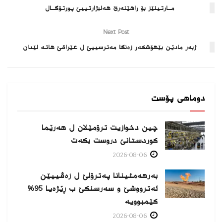
مــارتینێز بۆ راهێنه‌رێ هه‌لبژارتییێ پورتۆگــال
Next Post
ژبه‌ر مادێن بێهۆشكه‌ر زه‌نگا مه‌ترسییێ ل عێراقێ هاته‌ لێدان
دوماهی پۆست
چین دخوازیت ترۆمێلان ل هەرێما
كوردستانێ دروست بكەت
2026-08-06
بەرهەمئینانا په‌ترۆلێ ل زه‌ڤییێن
ئەترووشێ و سەرسنكێ ب ڕێژەیا 95%
كێمبوویە
2026-08-06