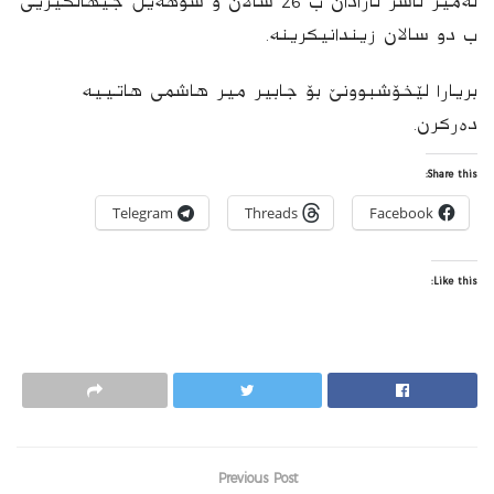
ئەمیر ناسر ئازادان ب 26 سالان و سوهەیل جیهانگیریی
ب دو سالان زیندانیکرینه‌.
بریارا لێخۆشبوونێ بۆ جابیر میر هاشمی هاتییه‌
دەرکرن.
Share this:
Telegram
Threads
Facebook
Like this:
Previous Post