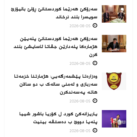
سەرۆکێ هەرێما کوردستانێ ڕۆلێ بالیۆزێ
سویسرا بلند نرخاند
2026-08-05
سەرۆکێ هەرێما کوردستانێ پلەیێن
هژمارەكا پلەدارێن جڤاتا ئاسایشێ بلند
كرن
2026-08-05
وەزارەتا پێشمەرگەیی: هژمارتنا خزمەتا
سەربازی و ئەمنی سالەک ب دو سالان
هاتە پەسەندكرن
2026-08-05
یاریزانەكێ کورد ل کۆریا باشور شییا
پلەیا دووێ ب دەستڤە بینیت
2026-08-05