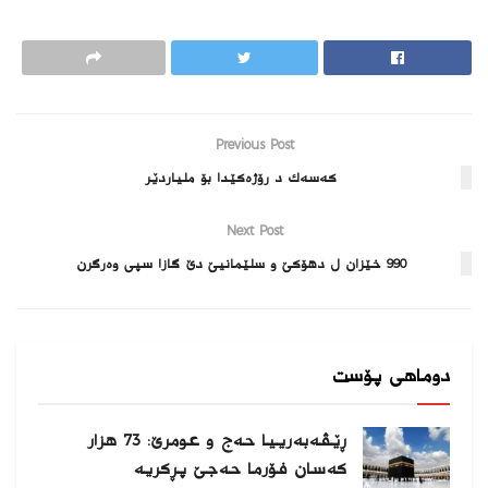
Previous Post
كه‌سه‌ك د رۆژه‌كێدا بۆ ملیاردێر
Next Post
990 خێزان ل دهۆكێ و سلێمانیێ دێ گازا سپى وه‌رگرن
دوماهی پۆست
ڕێڤه‌به‌رییا حه‌ج و عومرێ: 73 هزار
كه‌سان فۆرما حەجێ پڕکریه‌