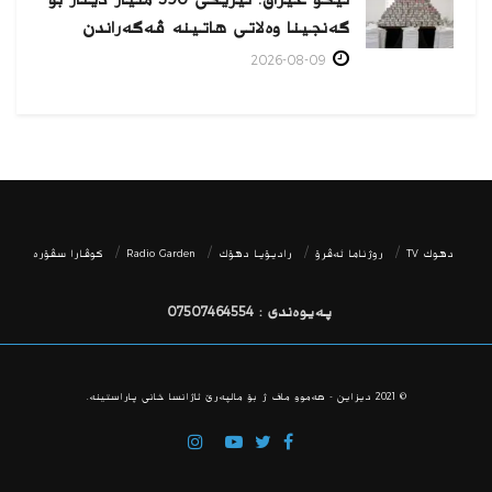
گەنجینا وەلاتی هاتینە ڤەگەراندن
2026-08-09
دھوك TV
روژناما ئەڤرۆ
رادیۆیا دهۆك
Radio Garden
كوڤارا سڤۆره‌
پەیوەندی : 07507464554
© 2021
دیزاین - هه‌موو ماف ژ بۆ مالپه‌رێ ئاژانسا خانی پاراستینه‌.