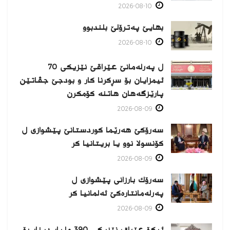
2026-08-10
بهایێ په‌ترۆلێ بلندبوو
2026-08-10
ل پەرلەمانێ عێراقێ نێزیکی 70
ئیمزایان بۆ سڕکرنا کار و بودجێ جڤاتێن
پارێزگەهان هاتنە کۆمکرن
2026-08-09
سەرۆکێ هەرێما کوردستانێ پێشوازی ل
کۆنسولا نوو یا بریتانیا کر
2026-08-09
سەرۆك بارزانی پێشوازی ل
پەرلەمانتارەكێ ئەلمانیا كر
2026-08-09
ئیکۆ عێراق: نێزیکی 390 ملیار دینار بۆ