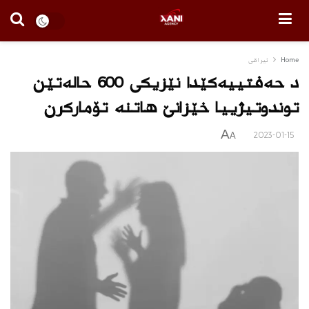
Home
ئیراقی
د حەفتییەكێدا نێزیكی 600 حالەتێن
توندوتیژییا خێزانێ هاتنە تۆماركرن
A
2023-01-15
A