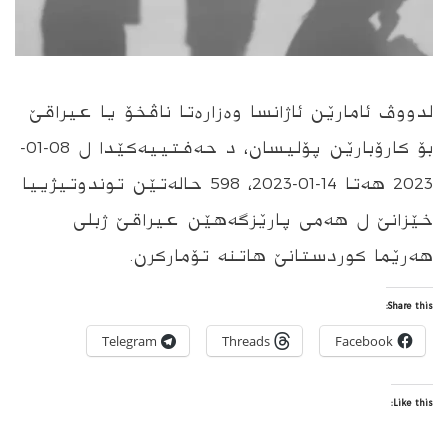
لدووڤ ئامارێن ئاژانسا وەزارەتا ناڤخۆ یا عیراقێ
بۆ كارۆبارێن پۆلیسان، د حەفتییەكێدا ل 08-01-
2023 هەتا 14-01-2023، 598 حالەتێن توندوتیژییا
خێزانێ ل هەمی پارێزگەهێن عیراقێ ژبلی
هەرێما كوردستانێ هاتنە تۆماركرن.
Share this:
Telegram
Threads
Facebook
Like this: