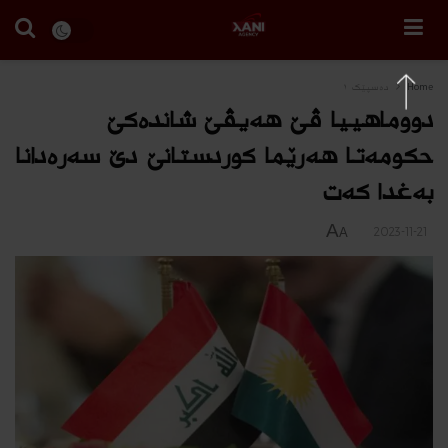
Home
دەسپێک ١
دووماهییا ڤێ هه‌یڤێ شانده‌كێ
حكومەتا هەرێما كوردستانێ دێ سەره‌دانا
بەغدا كه‌ت
A
2023-11-21
A