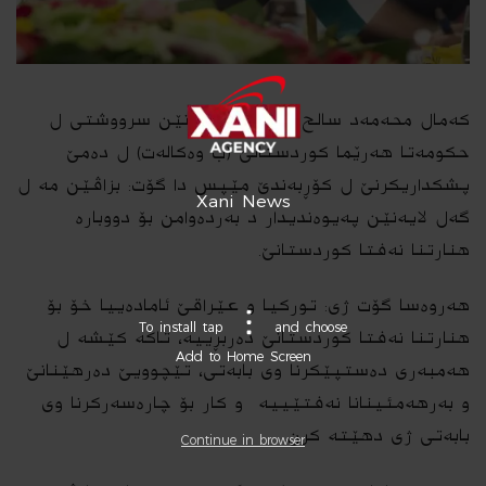
كەمال محەمەد سالح، وەزیرێ سامانێن سرووشتی ل
حكومەتا هەرێما كوردستانێ (ب وەكالەت) ل ده‌مێ
پشكداریكرنێ ل كۆڕبەندێ مێپس دا گۆت: بزاڤێن مه‌ ل
Xani News
گه‌ل لایەنێن پەیوەندیدار د بەردەوامن بۆ دووبارە
هنارتنا نەفتا كوردستانێ.
هەروەسا گۆت ژی: توركیا و عێراقێ ئامادەییا خۆ بۆ
To install tap
and choose
هنارتنا نەفتا كوردستانێ دەربڕییە، تاكە كێشە ل
Add to Home Screen
هه‌مبه‌ری دەستپێكرنا وی بابه‌تی، تێچوویێ دەر‌هێنانێ
و بەرهەمئینانا نەفتێییە و كار بۆ چارەسەركرنا وی
بابه‌تی ژی دهێته‌ كرن.
Continue in browser