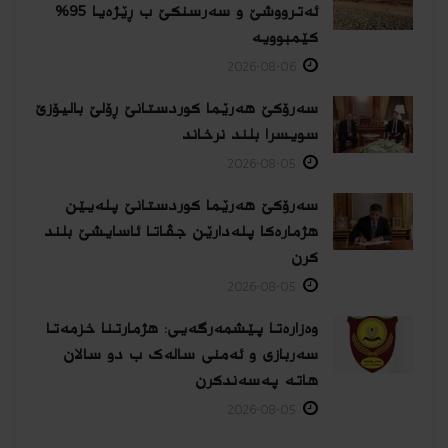
ئەترووشێ و سەرسنكێ ب ڕێژەیا 95%
كێمبوویە
2026-08-06
سەرۆکێ هەرێما کوردستانێ ڕۆلێ بالیۆزێ
سویسرا بلند نرخاند
2026-08-05
سەرۆکێ هەرێما کوردستانێ پلەیێن
هژمارەكا پلەدارێن جڤاتا ئاسایشێ بلند
كرن
2026-08-05
وەزارەتا پێشمەرگەیی: هژمارتنا خزمەتا
سەربازی و ئەمنی سالەک ب دو سالان
هاتە پەسەندكرن
2026-08-05