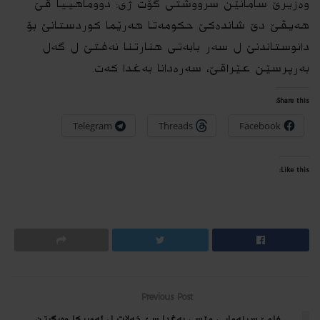
وەزیرێ سامانێن سرووشتی گۆت ژی: دووماهییا ڤێ
هه‌یڤێ دێ شانده‌كێ حكومەتا هەرێما كوردستانێ بۆ
دانوستاندنێ ل سه‌ر بابه‌تی هنارتنا نەفتێ ل گەل
بەرپرسێن عێراقێ، سەره‌دانا بەغدا كه‌ت.
Share this:
Telegram
Threads
Facebook
Like this:
Previous Post
فلمێ سینه‌مایی مێسی بەغدا سێ خەلات ل ئەمریكا وه‌رگرتن