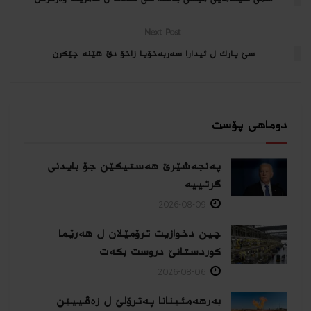
Next Post
سێ پارك ل ئیدارا سه‌ربه‌خۆیا زاخۆ دێ هێنه‌ چێكرن
دوماهی پۆست
پەنجەشێرێ هەستیكێن جۆ بایدنی
گرتییە
2026-08-09
چین دخوازیت ترۆمێلان ل هەرێما
كوردستانێ دروست بكەت
2026-08-06
بەرهەمئینانا په‌ترۆلێ ل زه‌ڤییێن