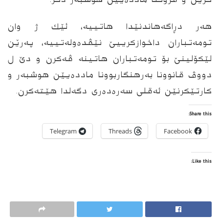
هه‌ر‌ دڕاگه‌هاندنێدا هاتییه‌، ئێك ژ وان
تومه‌تباران داخوازكرییێ نێڤده‌وله‌تییه‌، په‌رێن
لێكۆلینێ بۆ تومه‌تباران هاتینه‌ ڤه‌كرن و دێ ل
دووڤ قانوونا به‌رهنگاربوونا مادده‌یێن هوشبه‌ر و
كارتێكرنێن ئه‌قلى سه‌ره‌ده‌رى دگه‌لدا هێته‌كرن.
Share this:
Telegram
Threads
Facebook
Like this: