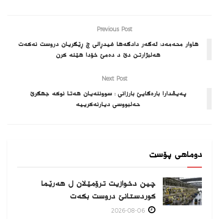
Previous Post
هاوار محەمەد: ئەگەر دادگەها فیدڕالی چ ڕێگریان دروست نەکەت
هەلبژارتن دێ د دەمێ خۆدا هێنە کرن
Next Post
په‌یڤدارا باره‌گایێ بارزانى : سووننه‌یان هه‌تا نوكه‌ جهگرێ
حه‌لبووسى دیارنه‌كرییه‌
دوماهی پۆست
چین دخوازیت ترۆمێلان ل هەرێما
كوردستانێ دروست بكەت
2026-08-06