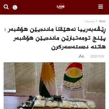
Home
دەسپێک ١
ڕێڤه‌به‌رییا نه‌هێلانا مادده‌یێن هۆشبه‌ر :
پێنج تومه‌تبارێن مادده‌یێن هۆشبه‌ر
هاتنه‌ ده‌سته‌سه‌ركرن
A
2023-11-23
A