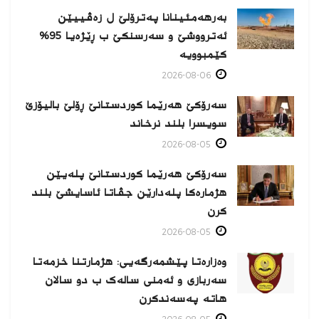
بەرهەمئینانا په‌ترۆلێ ل زه‌ڤییێن
ئەترووشێ و سەرسنكێ ب ڕێژەیا 95%
كێمبوویە
2026-08-06
سەرۆکێ هەرێما کوردستانێ ڕۆلێ بالیۆزێ
سویسرا بلند نرخاند
2026-08-05
سەرۆکێ هەرێما کوردستانێ پلەیێن
هژمارەكا پلەدارێن جڤاتا ئاسایشێ بلند
كرن
2026-08-05
وەزارەتا پێشمەرگەیی: هژمارتنا خزمەتا
سەربازی و ئەمنی سالەک ب دو سالان
هاتە پەسەندكرن