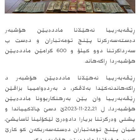
ڕێڤه‌به‌رییا نه‌هێلانا مادده‌یێن هۆشبه‌ر
ده‌سته‌سه‌ركرنا پێنج تومه‌تباران و ده‌ست ب
سه‌رداگرتنا دوو كیلۆ و 600 گرامێن مادده‌یێن
هۆشبه‌ردا ڕاگه‌هاند.
ڕێڤه‌به‌رییا نه‌هێلانا مادده‌یێن هۆشبه‌ر د
ڕاگه‌هاندنه‌كێدا به‌لاڤكر، د به‌رده‌وامییا بزاڤێن
ڕێڤه‌به‌رییا وان یێن به‌رهنگاربوونا مادده‌یێن
هۆشبه‌ردا، ل 22،21-11-2023ێ دسێ چالاكییاندا و
پشتى وه‌رگرتنا بریارا دادوه‌رێ لێكۆلینا ئاسایشێ،
شیان پێنج تومه‌تباران ده‌سته‌سه‌ربكه‌ن كو كارێ
كرین و فرۆتنا مادده‌یێن هۆشبه‌ر دكر.