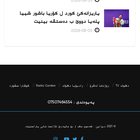
2026-08-05
یاریزانەكێ کورد ل کۆریا باشور شییا
پلەیا دووێ ب دەستڤە بینیت
2026-08-05
دھوك TV
روژناما ئەڤرۆ
رادیۆیا دهۆك
Radio Garden
كوڤارا سڤۆره‌
پەیوەندی : 07507464554
© 2021
دیزاین - هه‌موو ماف ژ بۆ مالپه‌رێ ئاژانسا خانی پاراستینه‌.