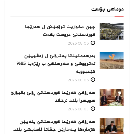
دوماهی پۆست
چین دخوازیت ترۆمێلان ل هەرێما
كوردستانێ دروست بكەت
2026-08-06
بەرهەمئینانا په‌ترۆلێ ل زه‌ڤییێن
ئەترووشێ و سەرسنكێ ب ڕێژەیا 95%
كێمبوویە
2026-08-06
سەرۆکێ هەرێما کوردستانێ ڕۆلێ بالیۆزێ
سویسرا بلند نرخاند
2026-08-05
سەرۆکێ هەرێما کوردستانێ پلەیێن
هژمارەكا پلەدارێن جڤاتا ئاسایشێ بلند