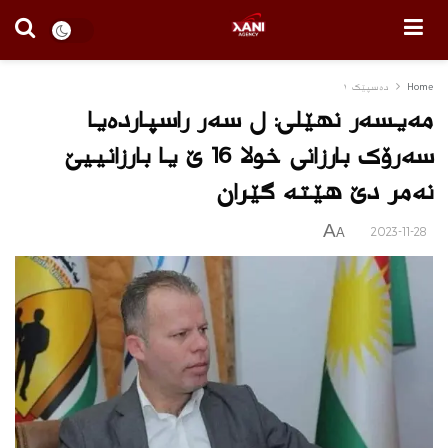
Home
دەسپێک ١
مه‌یسه‌ر نهێلی: ل سەر راسپارده‌یا
سەرۆک بارزانی خولا 16 ێ یا بارزانییێ
نەمر دێ هێته‌ گێران
A
2023-11-28
A