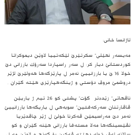
ئاژانسا خانی:
مەیسەر نهێلی” سكرتێرێ ئێكه‌تییا لاوێن دیموكراتا
كوردستانێ دیار كر: ل سەر راسپاردا سەرۆك بارزانی دێ
خولا 16 ێ یا بارزانییێ نەمر ل پارێزگەها هەولێرێ لژێر
دروشمێ مروڤ دۆستی و ژینگەهپارێزی هێته‌ گێران .
ناڤهاتی” زێده‌تر گۆت” پشتی كو 26 تیم ژ یاریێن
ڤاڤارتنان سەركەفتین” سوبەهی ل یاریگەها بارزانییێ
نەمر دێ مەراسیمێن ڤەكرنا خولێ ل ژێر چاڤدێریا
نڤێسینگەها مەلا مستەفا بارزانی هێنه‌ گێران و كو
سالانە ئەڤ خولە دهێتە ڤەكرن بۆ گەنج و لاوێن مە ل