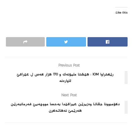
Like this:
Previous Post
رێکخراوا IOM : هێشتا ملیۆنه‌ك و 170 هزار کەس ل عێراقێ
ئاوارەنه‌
Next Post
دكۆمبوونا جڤاتا وه‌زیرێن عیراقێدا به‌حسا مووچه‌یێ فه‌رمانبه‌رێن
هه‌رێمێ نه‌هاته‌كرن