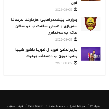
كرن
2026-08-05
وەزارەتا پێشمەرگەیی: هژمارتنا خزمەتا
سەربازی و ئەمنی سالەک ب دو سالان
هاتە پەسەندكرن
2026-08-05
یاریزانەكێ کورد ل کۆریا باشور شییا
پلەیا دووێ ب دەستڤە بینیت
2026-08-05
دھوك TV
روژناما ئەڤرۆ
رادیۆیا دهۆك
Radio Garden
كوڤارا سڤۆره‌