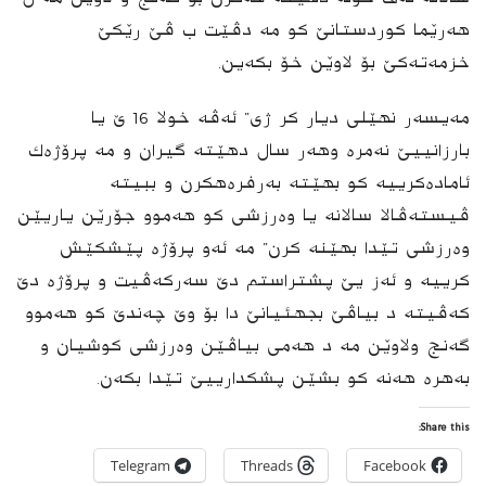
هەرێما كوردستانێ كو مە دڤێت ب ڤێ رێكێ
خزمەتەكێ بۆ لاوێن خۆ بكەین.
مه‌یسه‌ر نهێلی دیار كر ژی” ئەڤە خولا 16 ێ یا
بارزانییێ نەمرە وهەر سال دهێته‌ گیران و مه‌ پرۆژه‌ك
ئامادەكرییە كو بهێتە بەرفرەهكرن و ببیتە
ڤیستەڤالا سالانە یا وەرزشی كو هەموو جۆرێن یاریێن
وەرزشی تێدا بهێنه‌ كرن” مە ئه‌و پرۆژە پێشكێش
كرییە و ئه‌ز یێ پشتراستم دێ سەركەڤیت و پرۆژە دێ
كەڤیتە د بیاڤێ بجهئیانێ دا بۆ وێ چەندێ كو هەموو
گەنج ولاوێن مە د هەمی بیاڤێن وەرزشی كوشیان و
بەهرە هەنە كو بشێن پشكدارییێ تێدا بكەن.
Share this:
Telegram
Threads
Facebook