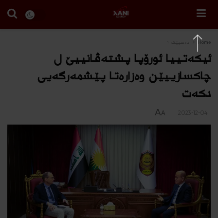
Home
دەسپێک ١
ئیكه‌تییا ئورۆپا پشته‌ڤانییێ ل
چاكسازییێن وه‌زاره‌تا پێشمه‌رگه‌یی
دكه‌ت‌
A
2023-12-04
A