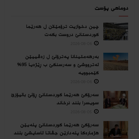
دوماهی پۆست
چین دخوازیت ترۆمێلان ل هەرێما
كوردستانێ دروست بكەت
2026-08-06
بەرهەمئینانا په‌ترۆلێ ل زه‌ڤییێن
ئەترووشێ و سەرسنكێ ب ڕێژەیا 95%
كێمبوویە
2026-08-06
سەرۆکێ هەرێما کوردستانێ ڕۆلێ بالیۆزێ
سویسرا بلند نرخاند
2026-08-05
سەرۆکێ هەرێما کوردستانێ پلەیێن
هژمارەكا پلەدارێن جڤاتا ئاسایشێ بلند