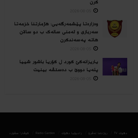
كرن
2026-08-05
وەزارەتا پێشمەرگەیی: هژمارتنا خزمەتا
سەربازی و ئەمنی سالەک ب دو سالان
هاتە پەسەندكرن
2026-08-05
یاریزانەكێ کورد ل کۆریا باشور شییا
پلەیا دووێ ب دەستڤە بینیت
2026-08-05
دھوك TV
روژناما ئەڤرۆ
رادیۆیا دهۆك
Radio Garden
كوڤارا سڤۆره‌