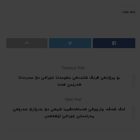
Like this:
Previous Post
بۆ پرۆژەكێ گرنگ شانده‌كێ حكومەتا عێراقێ دێ سەره‌دانا
هەرێمێ كه‌ت
Next Post
ئەڤ شه‌ڤه‌ چارچوڤێ هەماهه‌نگییا شیعی دێ بەربژارێ سەرۆكێ
پەرلەمانێ عێراقێ ئێكلاكه‌ن