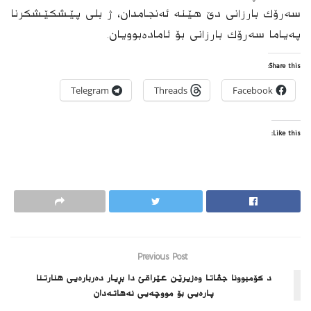
سه‌رۆك بارزانی دێ هێنه‌ ئەنجامدان، ژ بلی پێشكێشكرنا
په‌یاما سه‌رۆك بارزانی بۆ ئاماده‌بوویان.
Share this:
Telegram
Threads
Facebook
Like this:
Previous Post
د کۆمبوونا جڤاتا وەزیرێن عێراقێ دا بڕیار ده‌ربارەیی هنارتنا
پارەیی بۆ مووچەیی نه‌هاته‌دان