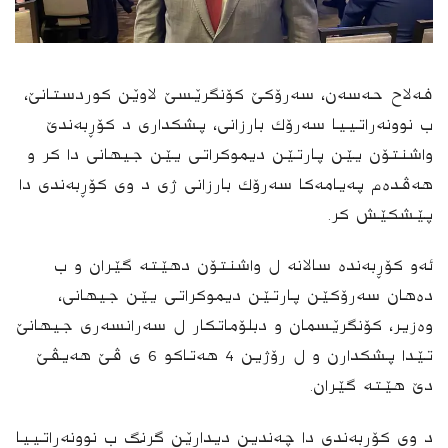
فه‌لاح حه‌سه‌ن، سه‌رۆكێ كۆنگرێسێ لاوێن كوردستانێ،
ب نوونه‌راتییا سه‌رۆك بارزانی، پشكداری د کۆڕبەندێ
واشنتۆن یێن پارتێن‌ دیموكراتی یێن جیهانی دا كر و
هه‌ڤده‌م په‌یامه‌كا سه‌رۆك بارزانی ژی د وی كۆڕبه‌ندی دا
پێشكێش كر.
ئه‌و كۆڕبه‌نده‌ سالانه‌ ل‌ واشنتۆن دهێته‌ گێران و ب
دەهان سەرۆکێن پارتێن دیموکراتی یێن جیهانی،
وەزیر، کۆنگرێسمان و دبلۆماتكار ل سەرانسەری جیهانێ
تێدا پشكدارن و ل رۆژین 4 هه‌تاكو 6 ی ڤێ هه‌یڤێ
دێ هێته‌ گێران.
د وی کۆڕبەندی دا چەندین دیدارێن گرنگ ب نوونەراتییا