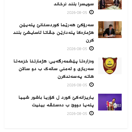
سویسرا بلند نرخاند
2026-08-05
سەرۆکێ هەرێما کوردستانێ پلەیێن
هژمارەكا پلەدارێن جڤاتا ئاسایشێ بلند
كرن
2026-08-05
وەزارەتا پێشمەرگەیی: هژمارتنا خزمەتا
سەربازی و ئەمنی سالەک ب دو سالان
هاتە پەسەندكرن
2026-08-05
یاریزانەكێ کورد ل کۆریا باشور شییا
پلەیا دووێ ب دەستڤە بینیت
2026-08-05