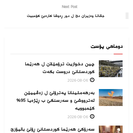
Next Post
جڤاتا وەزیران دێ ل دور ڕەوشا كارەبێ كۆمبیت
دوماهی پۆست
چین دخوازیت ترۆمێلان ل هەرێما
كوردستانێ دروست بكەت
2026-08-06
بەرهەمئینانا په‌ترۆلێ ل زه‌ڤییێن
ئەترووشێ و سەرسنكێ ب ڕێژەیا 95%
كێمبوویە
2026-08-06
سەرۆکێ هەرێما کوردستانێ ڕۆلێ بالیۆزێ