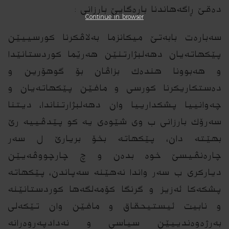
ده‌قێ ڕاگه‌هاندنا باره‌گایێ بارزانى :
Continue in browser
سه‌باره‌ت بابه‌تێ میكانزما به‌لاڤكرنا كورسییێن
پێكهاته‌یان دهه‌لبژارتنێن هه‌رێما كوردستانێدا
و هه‌بوونا هنده‌ك بزاڤان بۆ گوهۆرین و
ده‌ستكاریكرنا كورسی و مافێن پێكهاته‌یان و
چه‌وانییا پشكدارییا وان دهه‌لبژارتناندا، دیتنا
سه‌رۆك بارزانى ب وى شێوه‌ى یه‌ كو پێدڤییه‌ رێ
بهێته‌ دان، پێكهاته‌ بخۆ بریارێ ل سه‌ر
چاره‌نڤیسێ خوه‌ بده‌ن و چ چارچووڤه‌یێن
دیاركرى ب سه‌ر واندا نه‌هێنه‌ سه‌پاندن، پێكهاته‌
پشكه‌كا ئه‌زیز و گرنگا كۆمه‌لگه‌ها كوردستانێنه‌
و نابیت ئیستیحقاق و مافێن وان تێكه‌لى
به‌رژه‌وه‌ندییێن سیاسى و نه‌دادپه‌روه‌رانه‌