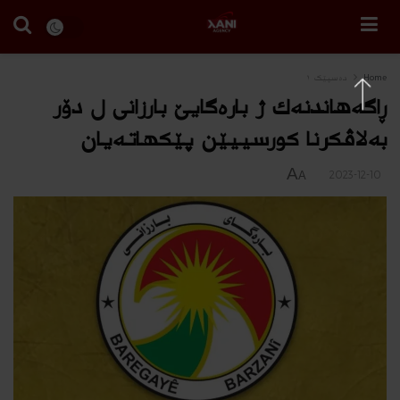
Home
دەسپێک ١
ڕاگه‌هاندنه‌ك ژ باره‌گایێ بارزانى ل دۆر
به‌لاڤكرنا كورسییێن پێكهاته‌یان
A
2023-12-10
A