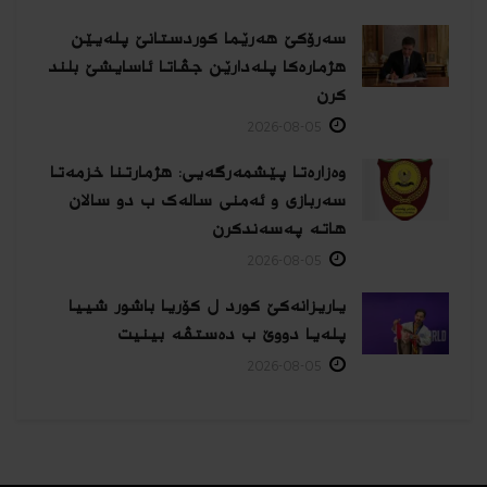
سەرۆکێ هەرێما کوردستانێ پلەیێن
هژمارەكا پلەدارێن جڤاتا ئاسایشێ بلند
كرن
2026-08-05
وەزارەتا پێشمەرگەیی: هژمارتنا خزمەتا
سەربازی و ئەمنی سالەک ب دو سالان
هاتە پەسەندكرن
2026-08-05
یاریزانەكێ کورد ل کۆریا باشور شییا
پلەیا دووێ ب دەستڤە بینیت
2026-08-05