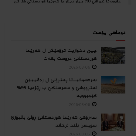
حكومه‌تا عیراقێ 700 ملیار دینار بۆ هه‌رێما كوردستانێ هنارتن
دوماهی پۆست
چین دخوازیت ترۆمێلان ل هەرێما
كوردستانێ دروست بكەت
2026-08-06
بەرهەمئینانا په‌ترۆلێ ل زه‌ڤییێن
ئەترووشێ و سەرسنكێ ب ڕێژەیا 95%
كێمبوویە
2026-08-06
سەرۆکێ هەرێما کوردستانێ ڕۆلێ بالیۆزێ
سویسرا بلند نرخاند
2026-08-05