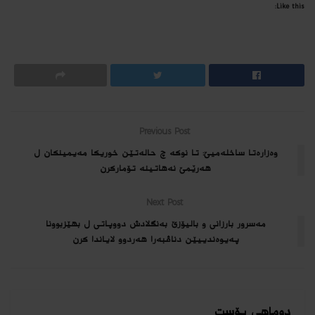
Like this:
Previous Post
وه‌زاره‌تا ساخله‌میێ: تا نوکە چ حالەتێن خوریکا مەیمینکان ل
هه‌رێمێ نەهاتینە تۆمارکرن
Next Post
مەسرور بارزانی و بالیۆزێ بەنگلادش دووپاتی ل بهێزبوونا
پەیوەندییێن دناڤبەرا هەردوو لایاندا كرن
دوماهی پۆست