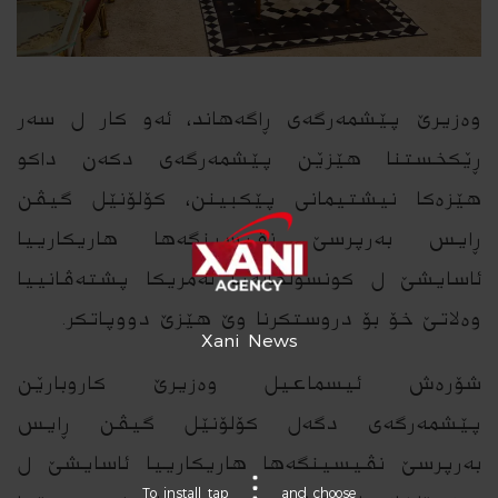
وه‌زیرێ پێشمه‌رگه‌ى ڕاگه‌هاند، ئه‌و كار ل سه‌ر
ڕێكخستنا هێزێن پێشمه‌رگه‌ى دكه‌ن داكو
هێزه‌كا نیشتیمانى پێكبینن، كۆلۆنێل گیڤن
ڕایس به‌رپرسێ نڤیسینگه‌ها هاریكارییا
ئاسایشێ ل كونسۆلخانه‌یا ئه‌مریكا پشته‌ڤانییا
وه‌لاتێ خۆ بۆ دروستكرنا وێ هێزێ دووپاتكر.
Xani News
شۆره‌ش ئیسماعیل وه‌زیرێ كاروبارێن
پێشمه‌رگه‌ى دگه‌ل كۆلۆنێل گیڤن ڕایس
به‌رپرسێ نڤیسینگه‌ها هاریكارییا ئاسایشێ ل
To install tap
and choose