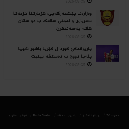
2026-08-05
وەزارەتا پێشمەرگەیی: هژمارتنا خزمەتا
سەربازی و ئەمنی سالەک ب دو سالان
هاتە پەسەندكرن
2026-08-05
یاریزانەكێ کورد ل کۆریا باشور شییا
پلەیا دووێ ب دەستڤە بینیت
2026-08-05
دھوك TV
روژناما ئەڤرۆ
رادیۆیا دهۆك
Radio Garden
كوڤارا سڤۆره‌