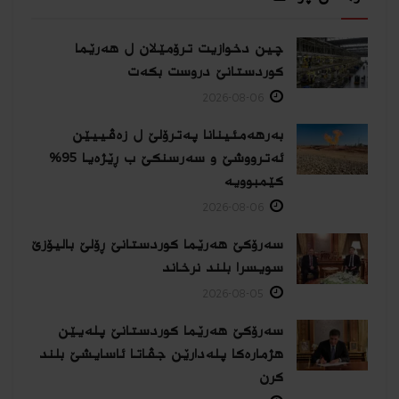
چین دخوازیت ترۆمێلان ل هەرێما
كوردستانێ دروست بكەت
2026-08-06
بەرهەمئینانا په‌ترۆلێ ل زه‌ڤییێن
ئەترووشێ و سەرسنكێ ب ڕێژەیا 95%
كێمبوویە
2026-08-06
سەرۆکێ هەرێما کوردستانێ ڕۆلێ بالیۆزێ
سویسرا بلند نرخاند
2026-08-05
سەرۆکێ هەرێما کوردستانێ پلەیێن
هژمارەكا پلەدارێن جڤاتا ئاسایشێ بلند
كرن