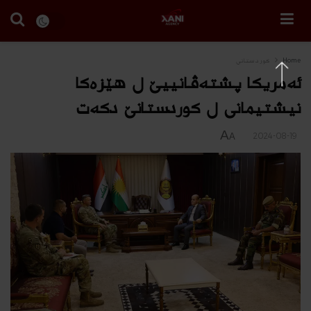
Home
كوردستانى
ئه‌مریكا پشته‌ڤانییێ ل هێزه‌كا
نیشتیمانى ل كوردستانێ دكه‌ت
A
2024-08-19
A