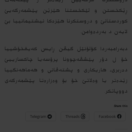
ڕێكخستن و ئێكخستنا هێزێن پێشمه‌رگه‌یێ
كوردستانێ و دروستكرنا هێزه‌كا نیشتیمانییا بێ
لایه‌ن د به‌رده‌وامن.
دبه‌رامبه‌ردا كۆلۆنێل گیڤن ڕایس كه‌یفخۆشییا
خۆ ل دۆر پێشڤه‌چوونا پرۆسه‌یا چاكسازییێ
ده‌ربرى، هاریكارى و پشته‌ڤانى و هه‌ماهه‌نگییا
زێده‌تر یا وه‌لاتێ خۆ بۆ وه‌زاره‌تا پێشمه‌رگه‌ى
دووپاتكر.
Share this:
Telegram
Threads
Facebook