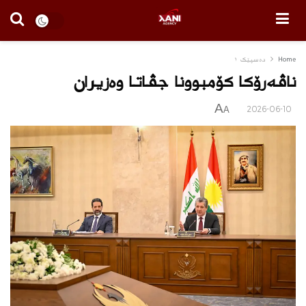
Home
دەسپێک ١
ناڤەرۆكا كۆمبوونا جڤاتا وەزیران
A
2026-06-10
A