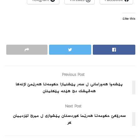
Like this:
Previous Post
پێشەوا هەورامانی: ل سه‌ر پێشنیازا حكومه‌تا هه‌رێمێ لژنه‌كا
هه‌ڤپشك دێ هێته‌ پێكئینان
Next Post
سەرۆکێ حکومەتا هەرێما کوردستان پێشوازی ل میرێ ئێزدییان
كر