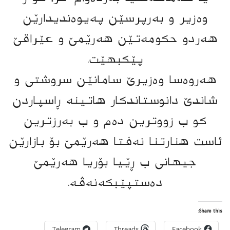
وەزیر و بەرپرسێن پەیوەندیدارێن
هەردو حکومەتێن هەرێمێ و عێراقێ
پێکبهێت.
هەروەسا وەزیرێ سامانێن سروشتی و
شاندێ دانوستاندکار هاتینە ڕاسپاردن
کو ب زووترین دەم و ب بەرزترین
ئاست هنارتنا نەفتا هەرێمێ بۆ بازارێن
جیهانی ب ڕێیا بۆریا هەرێمێ
دەستپێبکەنەڤە.
Share this:
Telegram
Threads
Facebook