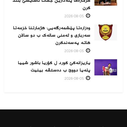
هژمارەكا پلەدارێن جڤاتا ئاسایشێ بلند
كرن
2026-08-05
وەزارەتا پێشمەرگەیی: هژمارتنا خزمەتا
سەربازی و ئەمنی سالەک ب دو سالان
هاتە پەسەندكرن
2026-08-05
یاریزانەكێ کورد ل کۆریا باشور شییا
پلەیا دووێ ب دەستڤە بینیت
2026-08-05