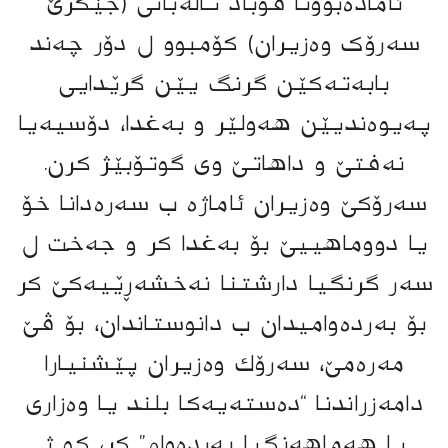
ئامادەبوونا قوباد تاڵەبانی (جێگرێ
سەرۆک وەزیران) کۆمبوو ل دۆر چەند
بابەتەکێن گرنگ یێن گرێدایی
پەیوەندیێن هەولێر و بەغدا، دۆسیەیا
نەفتێ و داهاتێ وی گوتۆبێژ كرن.
سەرۆکێ وەزیران ئاماژە ب سەرەدانا خۆ
یا دووماهییێ بۆ بەغدا کر و جەخت ل
سەر گرنگیا دارشتنا نەخشەڕێیەکێ کر
بۆ بەردەوامیدان ب دانوستاندان، بۆ ڤێ
مەرەمێ، سەرۆك وەزیران پێشنیارا
دامەزراندنا “دەستەیەکا بلند یا وەزاری
یا هەماهەنگیا بەردەوام” کر، کو ژ