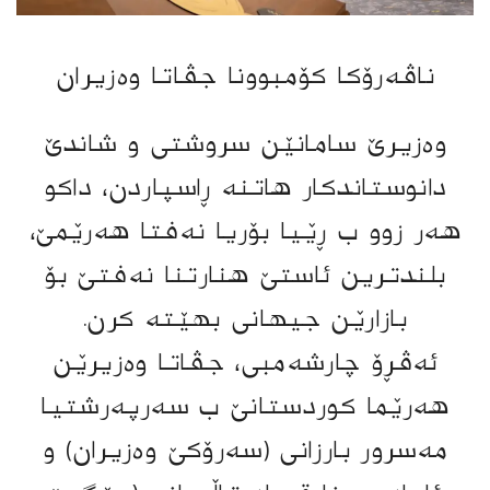
ناڤەرۆكا كۆمبوونا جڤاتا وەزیران
وەزیرێ سامانێن سروشتی و شاندێ
دانوستاندکار هاتنە ڕاسپاردن، داکو
هەر زوو ب ڕێیا بۆریا نەفتا هەرێمێ،
بلندترین ئاستێ هنارتنا نەفتێ بۆ
بازارێن جیهانی بهێتە كرن.
ئەڤڕۆ چارشەمبی، جڤاتا وەزیرێن
هەرێما کوردستانێ ب سەرپەرشتیا
مەسرور بارزانی (سەرۆکێ وەزیران) و