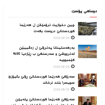
دوماهی پۆست
چین دخوازیت ترۆمێلان ل هەرێما
كوردستانێ دروست بكەت
2026-08-06
بەرهەمئینانا په‌ترۆلێ ل زه‌ڤییێن
ئەترووشێ و سەرسنكێ ب ڕێژەیا 95%
كێمبوویە
2026-08-06
سەرۆکێ هەرێما کوردستانێ ڕۆلێ بالیۆزێ
سویسرا بلند نرخاند
2026-08-05
سەرۆکێ هەرێما کوردستانێ پلەیێن