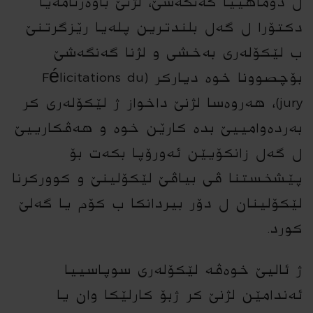
ل دوماهییا گەنگەشێ، لژنێ باوەرنامەیا
دکتۆرا ل گەل بلندترین پلەیا رێزگرتنێ
ب لێکۆلەرى بەخشى و لژنا گەنگەشێ
بۆچصوونا خوە دیارکر (Félicitations du
jury)، هەروەسا لژنێ داخواز ژ لێکۆلەرى کر
بەردەوامییێ بدە کارێن خوە و هەڤکارییێ
ل گەل زانکۆیێن ئەورۆپا بکەت بۆ
پێشخستنا ڤی بیاڤێ لێکۆلینێ و کوورکرنا
لێکۆلینان ل دۆر بیردانکا ب کۆم یا گەلێ
کورد.
ژ ئالیێ خوەڤە لێکۆلەرى سوپاسییا
ئەندامێن لژنێ کر ژبۆ کارلێکا وان یا