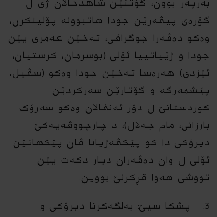
بەرپەر بوون، گۆتنێن شاهدحالان ژى ل
گۆرەى پیڤەرێن جودا هاتبوونە پۆلینکرن،
وەکو دەڤەرا جوگرافى، تەخێن عەمرى یێن
جودا و ژێیاتییا ئۆلى (بوسرمان، کرستیان،
ئێزدى) هەرەسا تەخێن جودا وەکو (سڤیل،
پێشمەرگە و گۆتارێن سەرکردێن
کوردستانێ ل دۆر ئەنفالان وەکو سەرۆک
بارزانى، مام جەلال)، د چارچووڤەیەکێ
دیرۆکى دا کو پێکڤەژیانا ڤان پێکهاتێن
ئۆلى ل وان دەڤەران دیار دکەت یێن
تووشى هەوا قڕکرنێ بووین.
3. پشکا سیێ: بەلگەکرنا دیرۆکى و