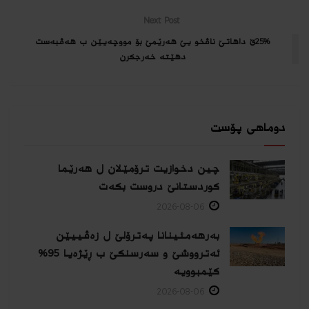
Next Post
25%ێ داهاتێ ناڤخو یێ هەرێمێ بۆ مووچەیێن ب هەڤبەست
دهێتە خەرجكرن
دوماهی پۆست
چین دخوازیت ترۆمێلان ل هەرێما
كوردستانێ دروست بكەت
2026-08-06
بەرهەمئینانا په‌ترۆلێ ل زه‌ڤییێن
ئەترووشێ و سەرسنكێ ب ڕێژەیا 95%
كێمبوویە
2026-08-06