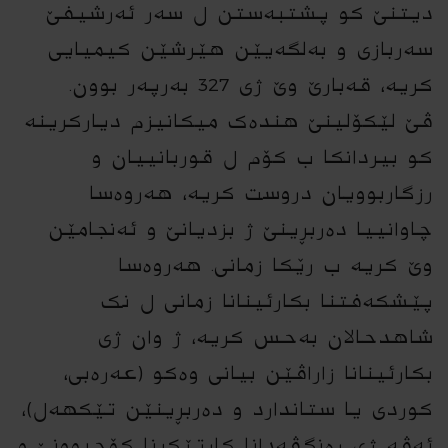
دیتنێ کو پشتبەستن ل سەر ئەرشیفێ
سەربازى و بەلگەیێن هێرشێن کیمیایى
کریە، قەبارێ وێ ژى 327 بەرپەر بوون.
ڤێ لێکۆلینێ هندەک میکانیزم دیارکرینە
کو بیردانکا ب کۆم ل قوربانییان و
رزگاربوویان دروست کریە، هەروەسا
چاوانییا دەربڕینێ ژ بزدیانێ و ئەنجامێن
وێ کریە ب رێکا زمانى. هەروەسا
پێشکەفتنا بکارئینانا زمانى ل نک
شاهدحالان بەحس کریە، ژ وان ژى
بکارئینانا زاراڤێن بیانى وەکو (عەرەبى،
کوردی یا ستاندارد و دەربڕینێن تێکهەل)،
ئەڤە ژى رەنگڤەدانا کارتێکرنا کۆچبوونێ و