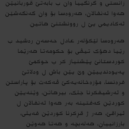
زانستى و گرنگییا وان ب بابەتێ قوربانیێن
هەوا ئەنفالان، هەروەسا بۆ وان گەنگەشێن
ئەکادیمى یێ ل روونشتنێ هاتین.
هەروەسا لێکۆلەر عادل حەسەن رەشید ب
رێیا دهۆک تیڤى بۆ حکومەتا هەرێما
کوردستانێ پێشنیاز کر ب حوکمێ
پەیوەندییێن وێ یێن باش ل وەلاتێ
فرەنسا، مۆزەخانەیەکێ ڤەکەت بۆ پاراستن
و ئەرشیفکرنا جلک، بیرهاتن، وێنەیێن
کوردێن کەفتینە بەر هەوا ئەنفالان ل
ئیراقێ، هەر ژ قڕکرنا کوردێن فەیلى،
بارزانییان، هەلەبچە و هەتا هەوێن