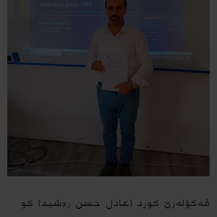
ڤەكۆلەرێ کورد (عادل حسن رەشید) کو