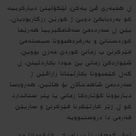
ل همبەرى ڤێ یەکێ، لێکۆلینێ دیارکرییە
کو بەرەبابکێ دویێ ژ کورێن رزگاربوەیان،
یێن ل سەردەمێ سەقامگیرییا هەرێما
کوردستانێ و بەرفرەهبوونا سیستەمێ
فێرکرنێ ب زمانێ کوردى مەزن بووین،
شێوازەکێ زمانى یێ جودا بکاردئینن، ل
گەل کێمبوونا بکارئینانا زاراڤێن ژ
سەردەمێ شاهدحالان بۆ هاتین، هەروەسا
دیاربوونا گۆتارەکا زمانى یا پتر ستاندارد
کو ل ژێر کارتێکرنا فێرکرنێ و سازیێن
فەرمى دا دروستبوویە
ئەڤ گوهۆرینا دینامیکى کارڤەدانا وێ