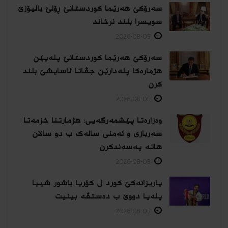
سەرۆکێ هەرێما کوردستانێ ڕۆلێ بالیۆزێ
سویسرا بلند نرخاند
2026-08-05
سەرۆکێ هەرێما کوردستانێ پلەیێن
هژمارەكا پلەدارێن جڤاتا ئاسایشێ بلند
كرن
2026-08-05
وەزارەتا پێشمەرگەیی: هژمارتنا خزمەتا
سەربازی و ئەمنی سالەک ب دو سالان
هاتە پەسەندكرن
2026-08-05
یاریزانەكێ کورد ل کۆریا باشور شییا
پلەیا دووێ ب دەستڤە بینیت
2026-08-05