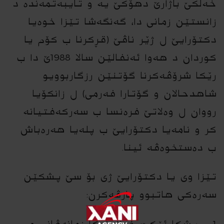
خەلکێ باژارێ دهۆکێ یە و تایبەتمەندە د
زانستێن زمانى دا، گەنگەشا تێزا خوەیا
دکتۆرایێ ل ژێر ناڤێ (قڕکرنا ب کۆم یا
کوردان د هەوا ئەنفالێن سالا 1988ێ دا ب
رێکا شرۆڤەکرنا گۆتنێن رزگاربوویو
شاهدحالان و گۆتارا فەرمى) ل زانکۆیا
رووان ل وەلاتێ فرەنسا ب سەرکەفتیانە
کر و نامەیا دکتۆرایێ ب پلەیا هەرەباش
ب دەستخوەڤە ئینا.
تێزا وى یا دکتۆرایێ ژى بۆ سێ پشکێن
سەرەکى هاتبوو پارڤەکرن: