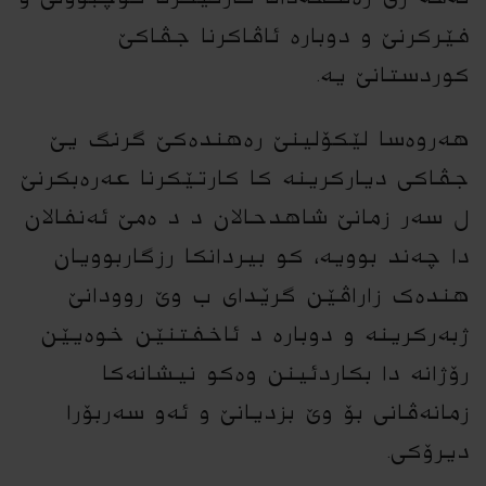
فێرکرنێ و دوبارە ئاڤاکرنا جڤاکێ
کوردستانێ یە.
هەروەسا لێکۆلینێ رەهندەکێ گرنگ یێ
جڤاکى دیارکرینە کا کارتێکرنا عەرەبکرنێ
ل سەر زمانێ شاهدحالان د د ەمێ ئەنفالان
دا چەند بوویە، کو بیردانکا رزگاربوویان
هندەک زاراڤێن گرێداى ب وێ روودانێ
ژبەرکرینە و دوبارە د ئاخفتنێن خوەیێن
رۆژانە دا بکاردئینن وەکو نیشانەکا
زمانەڤانى بۆ وێ بزدیانێ و ئەو سەربۆرا
دیرۆکى.