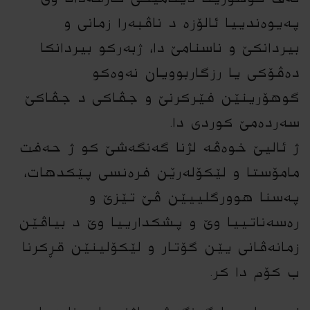
پەیوەندییا ئالۆزە د ناڤبەرا زمانى و
بیردانکێ و ناسنامێ دا، ژبەرکو بیردانکا
دەڤۆکى یا رزگاربوویان نەوەکو
گوهۆرینێن فێرکرنێ و جڤاکى د جڤاکێ
سەردەمێ کوردى دا.
ژ ئالیێ خوەڤە لژنا گەنگەشێ کو ژ حەفت
مامۆستا و لێکۆلەرێن فرەنسى پێکدهات،
پەسنا هوورگلییێن ڤێ تێزێ و
رەسەناتییا وێ و پشکدارییا وێ د بیاڤێن
زمانەڤانى یێن گۆتار و لێکۆلینێن قڕکرنا
ب کۆم دا کر.