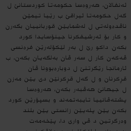
ئەنفالان، هەروەسا حکومەتا کوردستانێ ل
گەل حکومەتا ئیراقێ ب رێیا تیمێن
ناڤدەولەتى ل لەشمایێن قوربانییان بگەرن
و کار بۆ ئەرشیفکرنا جینۆسایدا کورد
بکەن. داکو رێ ل بەر لێکۆلەرێن فرەنسى
ڤەکەن کار ل سەر ڤان بەلگەیان بکەن، ب
ئارمانجا رێگرتنێ ل دوبارەبوونا ڤان
قڕکرنان و ل گەل قڕکرنێن دى یێن مەزن
ل جیهانێ هەڤبەر بکەن، هەروەسا
پشتەڤانییا تایبەتمەند و بسپۆرێن کورد
بکەن یێن پلەیێن زانستى یێن بلند
وەرگرتین د ڤى وارى دا، پێخەمەت