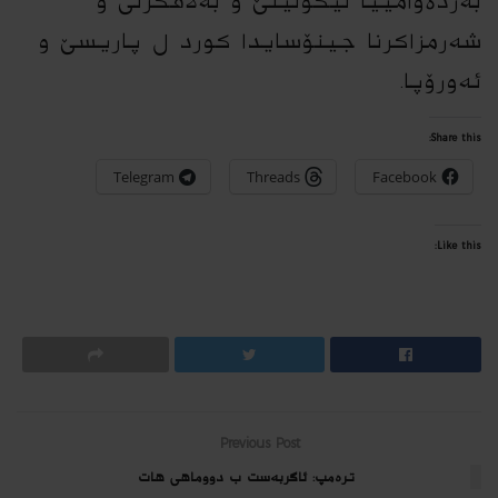
بەردەوامییا لێکۆلینێ و بەلاڤکرنی و
شەرمزاکرنا جینۆسایدا کورد ل پاریسێ و
ئەورۆپا.
Share this:
Telegram
Threads
Facebook
Like this:
Previous Post
ترەمپ: ئاگربەست ب دووماهی هات