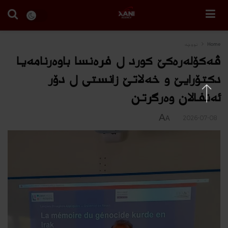
Home
نووچه‌
ڤەكۆلەرەكێ کورد ل فرەنسا باوەرنامەیا
دکتۆرایێ و خەلاتێ زانستى ل دۆر
ئەنفالان وەرگرتن
A
2026-07-08
A